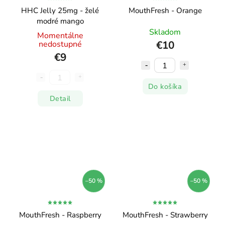
HHC Jelly 25mg - želé
MouthFresh - Orange
modré mango
Skladom
Momentálne
€10
nedostupné
€9
Do košíka
Detail
–50 %
–50 %
MouthFresh - Raspberry
MouthFresh - Strawberry