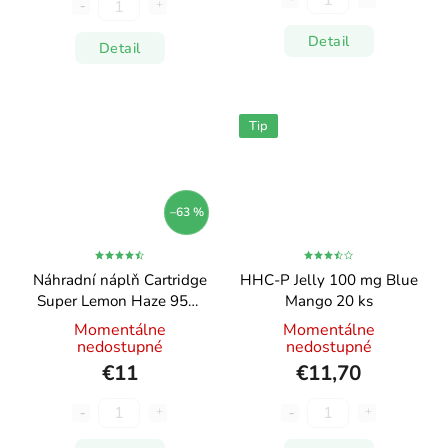
Detail
Detail
Tip
–63 %
Náhradní náplň Cartridge
HHC-P Jelly 100 mg Blue
Super Lemon Haze 95%
Mango 20 ks
HHC 0,5ml
Momentálne
Momentálne
nedostupné
nedostupné
€11
€11,70