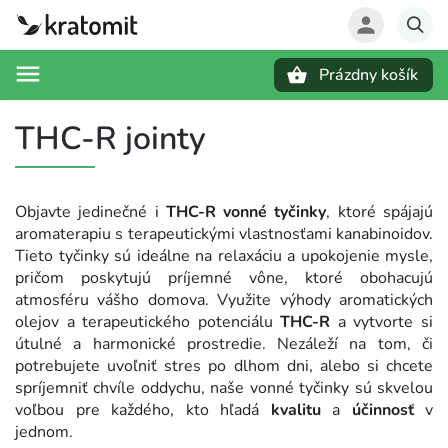
Prázdny košík
Hľadať
THC-R jointy
Objavte jedinečné i
THC-R vonné tyčinky
, ktoré spájajú
aromaterapiu s terapeutickými vlastnosťami kanabinoidov.
Tieto tyčinky sú ideálne na relaxáciu a upokojenie mysle,
pričom poskytujú príjemné vône, ktoré obohacujú
atmosféru vášho domova. Využite výhody aromatických
olejov a terapeutického potenciálu
THC-R
a vytvorte si
útulné a harmonické prostredie. Nezáleží na tom, či
potrebujete uvoľniť stres po dlhom dni, alebo si chcete
spríjemniť chvíle oddychu, naše vonné tyčinky sú skvelou
voľbou pre každého, kto hľadá
kvalitu
a
účinnosť
v
jednom.