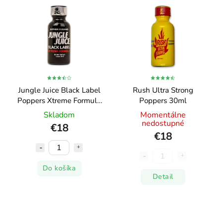
Najdrahšie
Najpredávanejšie
Abecedne
Jungle Juice Black Label
Rush Ultra Strong
Poppers Xtreme Formula
Poppers 30ml
30ml
Skladom
Momentálne
nedostupné
€18
€18
Do košíka
Detail