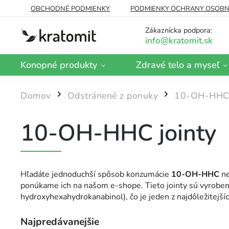
OBCHODNÉ PODMIENKY
PODMIENKY OCHRANY OSOBN
DOPRAVA A PLATBA
BLOG
Zákaznícka podpora:
Konopné produkty
Zdravé telo a myseľ
Domov
Odstránené z ponuky
10-OH-HH
/
/
10-OH-HHC jointy
Hľadáte jednoduchší spôsob konzumácie
10-OH-HHC
ne
ponúkame ich na našom e-shope. Tieto jointy sú vyrobe
hydroxyhexahydrokanabinol), čo je jeden z najdôležitejší
Najpredávanejšie