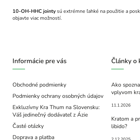
10-OH-HHC jointy
sú extrémne ľahké na použitie a posk
objavte viac možností.
Informácie pre vás
Články o
Obchodné podmienky
Ako spoznať
vplyvom kr
Podmienky ochrany osobných údajov
11.1.2026
Exkluzívny Kra Thum na Slovensku:
Váš jedinečný dodávateľ z Ázie
Kratom a pr
Časté otázky
libido?
Doprava a platba
2.12.2025