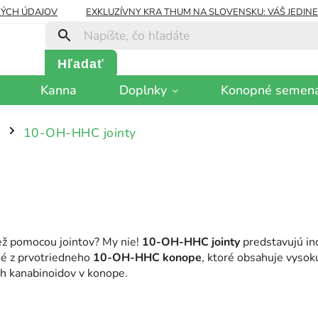
ÝCH ÚDAJOV
EXKLUZÍVNY KRA THUM NA SLOVENSKU: VÁŠ JEDIN
Hľadať
Kanna
Doplnky
Konopné semen
C
10-OH-HHC jointy
/
ž pomocou jointov? My nie!
10-OH-HHC jointy
predstavujú ino
né z prvotriedneho
10-OH-HHC konope
, ktoré obsahuje vysok
ch kanabinoidov v konope.