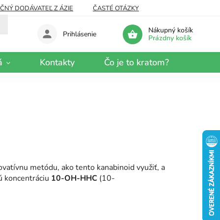
EČNÝ DODÁVATEĽ Z ÁZIE
ČASTÉ OTÁZKY
Nákupný košík
Prihlásenie
Prázdny košík
á
Kontakty
Čo je to kratom?
vatívnu metódu, ako tento kanabinoid využiť, a
ú koncentráciu
10-OH-HHC
(10-