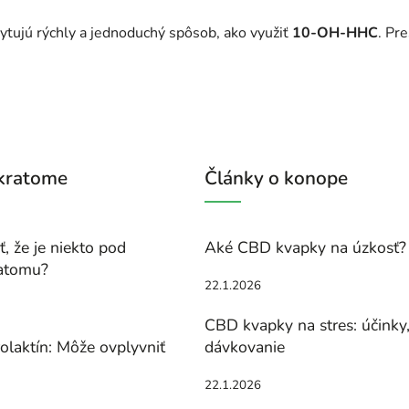
ytujú rýchly a jednoduchý spôsob, ako využiť
10-OH-HHC
. Pr
 kratome
Články o konope
, že je niekto pod
Aké CBD kvapky na úzkosť?
atomu?
22.1.2026
CBD kvapky na stres: účinky
olaktín: Môže ovplyvniť
dávkovanie
22.1.2026