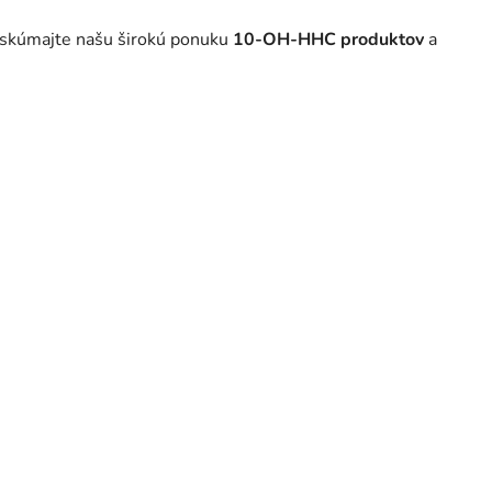
eskúmajte našu širokú ponuku
10-OH-HHC produktov
a
,