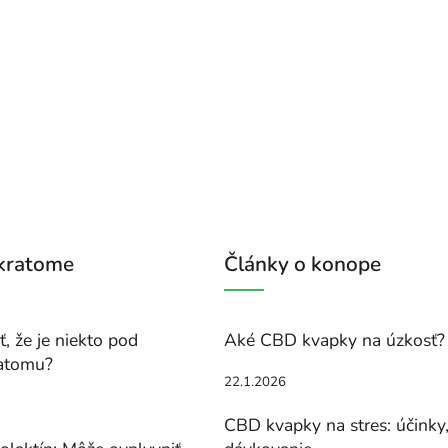
 kratome
Články o konope
, že je niekto pod
Aké CBD kvapky na úzkosť?
atomu?
22.1.2026
CBD kvapky na stres: účinky