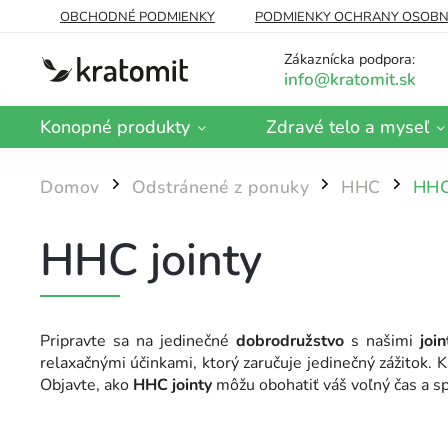
OBCHODNÉ PODMIENKY
PODMIENKY OCHRANY OSOBN
DOPRAVA A PLATBA
BLOG
Zákaznícka podpora:
Konopné produkty
Zdravé telo a myseľ
Domov
Odstránené z ponuky
HHC
HHC
/
/
/
HHC jointy
Pripravte sa na jedinečné
dobrodružstvo
s našimi
join
relaxačnými účinkami, ktorý zaručuje jedinečný zážitok. 
Objavte, ako
HHC jointy
môžu obohatiť váš voľný čas a sp