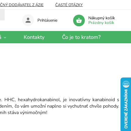
EČNÝ DODÁVATEĽ Z ÁZIE
ČASTÉ OTÁZKY
Nákupný košík
Prihlásenie
Prázdny košík
á
Kontakty
Čo je to kratom?
 HHC, hexahydrokanabinol, je inovatívny kanabinoid s
ením, čo vám umožní naplno si vychutnať chvíle pohody.
kamih stáva výnimočným!