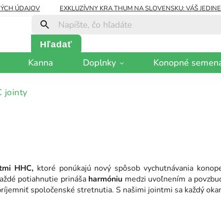
ÝCH ÚDAJOV
EXKLUZÍVNY KRA THUM NA SLOVENSKU: VÁŠ JEDIN
Hľadať
Kanna
Doplnky
Konopné semen
 jointy
tmi HHC,
ktoré ponúkajú nový spôsob vychutnávania konope.
Každé potiahnutie prináša
harmóniu
medzi uvoľnením a povzbud
ríjemniť spoločenské stretnutia. S našimi jointmi sa každý o