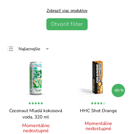
Zobraziť viac produktov
Otvoriť filter
Najlacnejšie
Najdrahšie
Najpredávanejšie
Abecedne
–80 %
Coconaut Mladá kokosová
HHC Shot Orange
voda, 320 ml
Momentálne
Momentálne
nedostupné
nedostupné