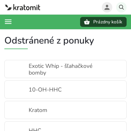
Prázdny košík
Hľadať
Odstránené z ponuky
Exotic Whip - šľahačkové
bomby
10-OH-HHC
Kratom
HHC