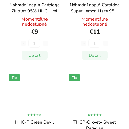
Náhradní náplň Cartridge
Náhradní náplň Cartridge
Zkittlez 95% HHC 1 ml
Super Lemon Haze 95%
HHC 0,5ml
Momentálne
Momentálne
nedostupné
nedostupné
€9
€11
Detail
Detail
Tip
Tip
HHC-P Green Devil
THCP-O kvety Sweet
Paradise