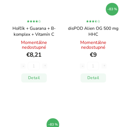
–83 %
Hořčík + Guarana + B-
disPOD Alien OG 500 mg
komplex + Vitamín C
HHC
Momentálne
Momentálne
nedostupné
nedostupné
€8,21
€9
Detail
Detail
–83 %