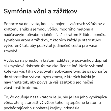
Symfónia vôní a zážitkov
Ponorte sa do sveta, kde sa spojenie vzácnych výťažkov z
kratomu snúbi s jemnou vôňou modrého melónu a
nadčasovým pôvabom jahôd. Naše kratom Edibles ponúka
symfóniu aróm a zážitkov, z ktorých každý je starostlivo
vytvorený tak, aby poskytol jedinečnú cestu pre vaše
zmysly!
Vydať sa na prieskum kratom Edibles je pozvánkou dopriať
si zmyslové dobrodružstvo ako žiadne iné. Naša vybraná
kolekcia vás láka objavovať neobyčajné tým, že sa ponoríte
do starostlivo vytvorených zmesí, z ktorých každá je
navrhnutá tak, aby povýšila váš zážitok o jedinečné
vlastnosti kratomu.
To, čo odlišuje naša kratom Jelly, nie je len jeho vynikajúca
vôňa, ale aj starostlivý výber toho najlepšieho kratomu
pochádzajúceho z bohatej krajiny Indonézie.