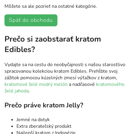
Môžete sa ale pozrieť na ostatné kategórie.
Späť do obchodu
Prečo si zaobstarať kratom
Edibles?
Vydajte sa na cestu do neobyčajnosti s našou starostlivo
spracovanou kolekciou kratom Edibles. Prehĺbte svoj
zážitok pomocou kúzelných zmesí výťažkov z kratom,
kratomové želé modrý melón
a nadčasové
kratomového
želé jahoda
.
Prečo práve kratom Jelly?
Jemné na dotyk
Extra zberateľský produkt
Najlepší kratom z Indonézie