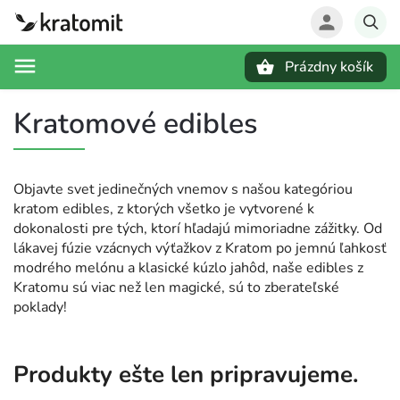
Prázdny košík
Hľadať
Kratomové edibles
Objavte svet jedinečných vnemov s našou kategóriou
kratom edibles, z ktorých všetko je vytvorené k
dokonalosti pre tých, ktorí hľadajú mimoriadne zážitky. Od
lákavej fúzie vzácnych výťažkov z Kratom po jemnú ľahkosť
modrého melónu a klasické kúzlo jahôd, naše edibles z
Kratomu sú viac než len magické, sú to zberateľské
poklady!
Produkty ešte len pripravujeme.