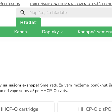
ÝCH ÚDAJOV
EXKLUZÍVNY KRA THUM NA SLOVENSKU: VÁŠ JEDIN
Hľadať
Kanna
Doplnky
Konopné semen
ov na našom e-shope!
Sme radi, že vám môžeme ponúknuť širok
ko od vape setov až po HHCP-O kvety.
HHCP-O cartridge
HHCP-O disP