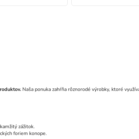
roduktov.
Naša ponuka zahŕňa rôznorodé výrobky, ktoré využív
kamžitý zážitok.
ických foriem konope.