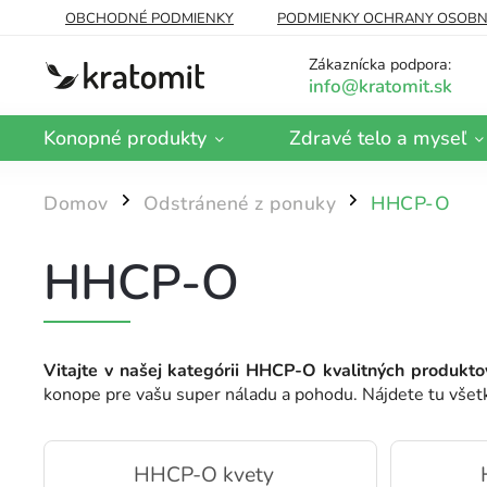
OBCHODNÉ PODMIENKY
PODMIENKY OCHRANY OSOBN
DOPRAVA A PLATBA
BLOG
Zákaznícka podpora:
Konopné produkty
Zdravé telo a myseľ
Domov
Odstránené z ponuky
HHCP-O
/
/
HHCP-O
Vitajte v našej kategórii HHCP-O kvalitných produkt
konope pre vašu super náladu a pohodu. Nájdete tu všet
HHCP-O kvety