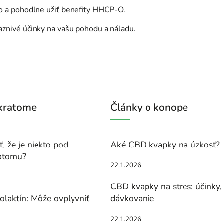
o a pohodlne užiť benefity HHCP-O.
aznivé účinky na vašu pohodu a náladu.
 kratome
Články o konope
, že je niekto pod
Aké CBD kvapky na úzkosť?
atomu?
22.1.2026
CBD kvapky na stres: účinky
olaktín: Môže ovplyvniť
dávkovanie
22.1.2026