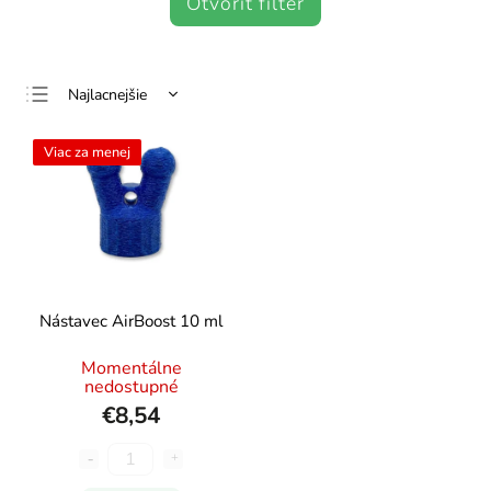
Otvoriť filter
Najlacnejšie
Najdrahšie
Viac za menej
Najpredávanejšie
Abecedne
Nástavec AirBoost 10 ml
Momentálne
nedostupné
€8,54