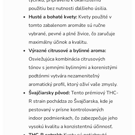
použitiu bez nutnosti ďalšieho úsilia.
Husté a bohaté kvety:
Kvety použité v
tomto zabalenom aromáte sú ručne
vybrané, pevné a plné živice, čo zaručuje
maximálny účinok a kvalitu.
Výrazné citrusové a bylinné aroma:
Osviežujúca kombinácia citrusových
tónov s jemnými bylinnými a korenistými
podtónmi vytvára nezameniteľný
aromatický profil, ktorý oživí vaše zmysly.
Švajčiarsky pôvod:
Tento prémiový THC-
R strain pochádza zo Švajčiarska, kde je
pestovaný v prísne kontrolovaných
indoor podmienkach, čo zabezpečuje jeho
vysokú kvalitu a konzistentnú účinnosť.
THC-R extrakt:
Kvety sú potiahnuté