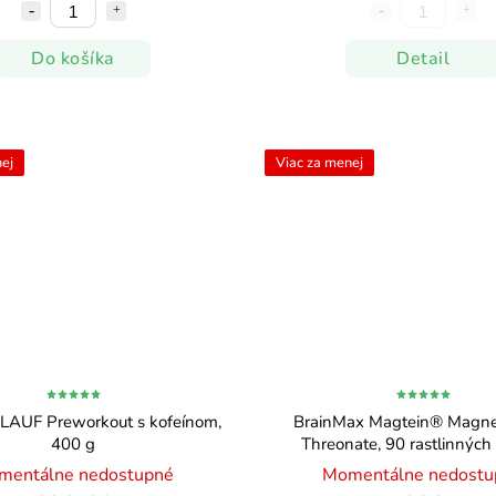
Do košíka
Detail
ej
Viac za menej
LAUF Preworkout s kofeínom,
BrainMax Magtein® Magne
400 g
Threonate, 90 rastlinných
mentálne nedostupné
Momentálne nedostu