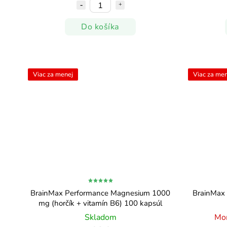
Do košíka
Viac za menej
Viac za men
BrainMax Performance Magnesium 1000
BrainMax 
mg (horčík + vitamín B6) 100 kapsúl
Skladom
Mo