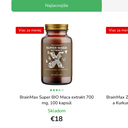
Najlacnejšie
Viac za menej
Viac za men
BrainMax Super BIO Maca extrakt 700
BrainMax Z
mg, 100 kapsúl
a Kurku
Skladom
€18