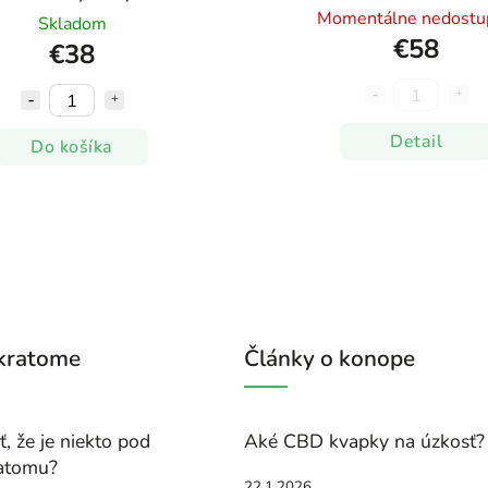
Momentálne nedostu
Skladom
€58
€38
Detail
Do košíka
 kratome
Články o konope
, že je niekto pod
Aké CBD kvapky na úzkosť?
atomu?
22.1.2026