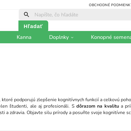
OBCHODNÉ PODMIENK
Hľadať
Kanna
Doplnky
Konopné semen
 ktoré podporujú zlepšenie kognitívnych funkcií a celkovú poh
len študenti, ale aj profesionáli. S
dôrazom na kvalitu
a prí
sti a zdravia. Objavte silu prírody a posuňte svoje kognitívne 