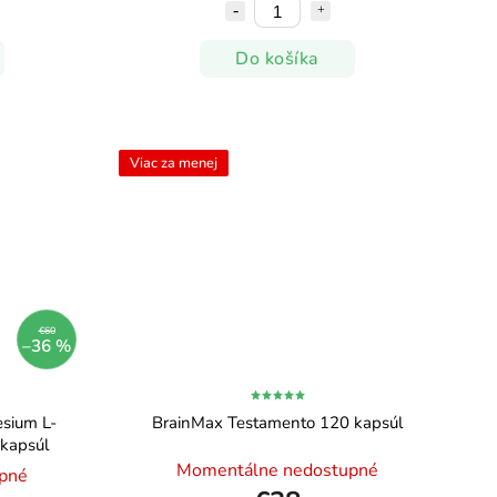
Do košíka
Viac za menej
€60
–36 %
sium L-
BrainMax Testamento 120 kapsúl
 kapsúl
Momentálne nedostupné
pné