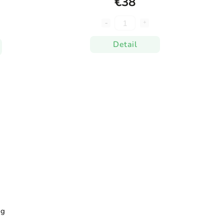
€38
Detail
 g