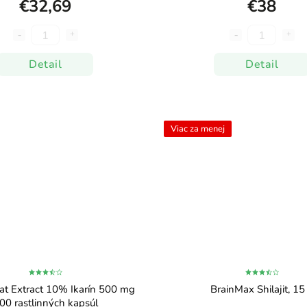
€32,69
€38
Detail
Detail
Viac za menej
at Extract 10% Ikarín 500 mg
BrainMax Shilajit, 15
00 rastlinných kapsúl