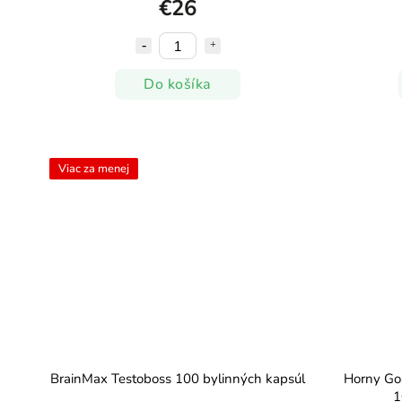
€26
Do košíka
Viac za menej
BrainMax Testoboss 100 bylinných kapsúl
Horny Go
1