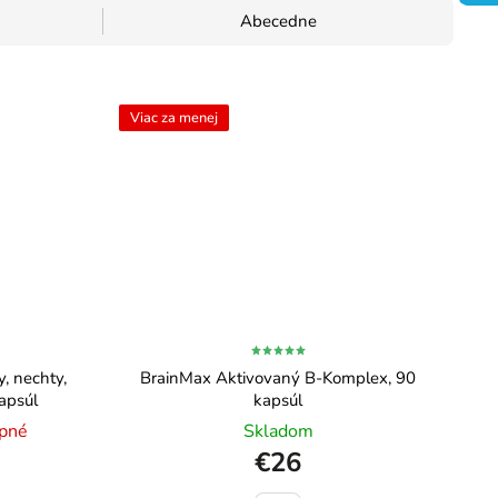
Abecedne
Viac za menej
, nechty,
BrainMax Aktivovaný B-Komplex, 90
apsúl
kapsúl
pné
Skladom
€26