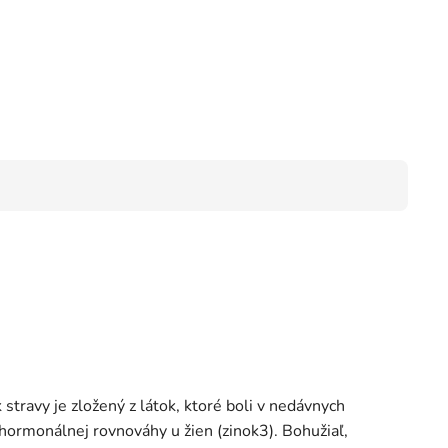
travy je zložený z látok, ktoré boli v nedávnych
ormonálnej rovnováhy u žien (zinok3). Bohužiaľ,