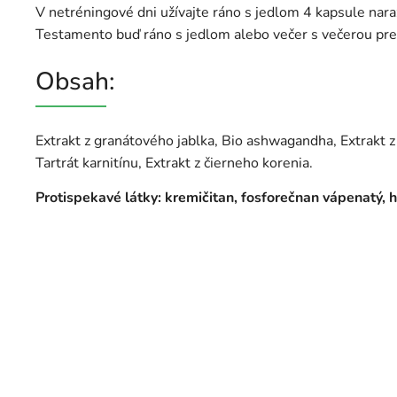
V netréningové dni užívajte ráno s jedlom 4 kapsule nara
Testamento buď ráno s jedlom alebo večer s večerou pred
Obsah:
Extrakt z granátového jablka, Bio ashwagandha, Extrakt z k
Tartrát karnitínu, Extrakt z čierneho korenia.
Protispekavé látky: kremičitan, fosforečnan vápenatý, h