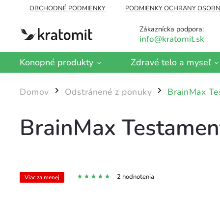
OBCHODNÉ PODMIENKY
PODMIENKY OCHRANY OSOBN
DOPRAVA A PLATBA
BLOG
O NÁS
Zákaznícka podpora:
Konopné produkty
Zdravé telo a myseľ
Domov
Odstránené z ponuky
BrainMax Te
/
/
BrainMax Testamen
2 hodnotenia
Viac za menej