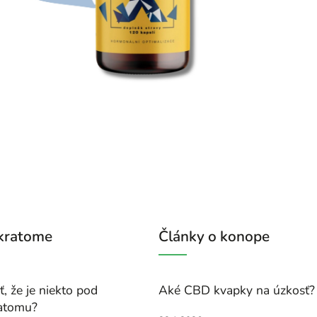
 kratome
Články o konope
, že je niekto pod
Aké CBD kvapky na úzkosť?
atomu?