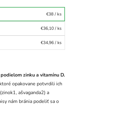
€38
/ ks
€36,10
/ ks
€34,96
/ ks
 podielom zinku a vitamínu D.
toré opakovane potvrdili ich
 (zinok1, ašvaganda2) a
isy nám bránia podeliť sa o