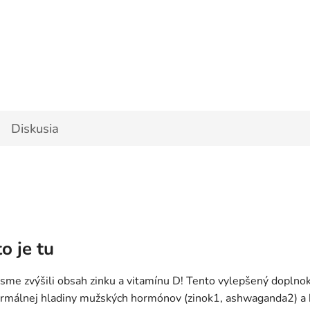
Diskusia
o je tu
me zvýšili obsah zinku a vitamínu D! Tento vylepšený doplnok s
ormálnej hladiny mužských hormónov (zinok1, ashwaganda2) a h