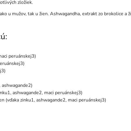
tlivých zložiek.
 u mužov, tak u žien. Ashwagandha, extrakt zo brokolice a žih
cú:
maci peruánskej3)
peruánskej3)
j3)
3, ashwagande2)
zinku1, ashwagande2, maci peruánskej3)
en (vďaka zinku1, ashwagande2, maci peruánskej3)