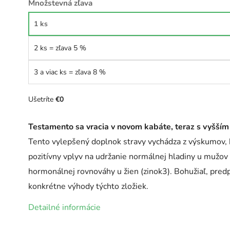
Množstevná zľava
1 ks
2 ks = zľava 5 %
3 a viac ks = zľava 8 %
Ušetríte
€0
Testamento sa vracia v novom kabáte, teraz s vyšším
Tento vylepšený doplnok stravy vychádza z výskumov, k
pozitívny vplyv na udržanie normálnej hladiny u mužov
hormonálnej rovnováhy u žien (zinok3). Bohužiaľ, predp
konkrétne výhody týchto zložiek.
Detailné informácie