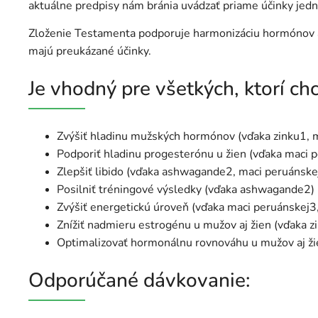
aktuálne predpisy nám bránia uvádzať priame účinky jedno
Zloženie Testamenta podporuje harmonizáciu hormónov ako
majú preukázané účinky.
Je vhodný pre všetkých, ktorí ch
Zvýšiť hladinu mužských hormónov (vďaka zinku1, 
Podporiť hladinu progesterónu u žien (vďaka maci 
Zlepšiť libido (vďaka ashwagande2, maci peruánske
Posilniť tréningové výsledky (vďaka ashwagande2)
Zvýšiť energetickú úroveň (vďaka maci peruánskej
Znížiť nadmieru estrogénu u mužov aj žien (vďaka 
Optimalizovať hormonálnu rovnováhu u mužov aj ži
Odporúčané dávkovanie: