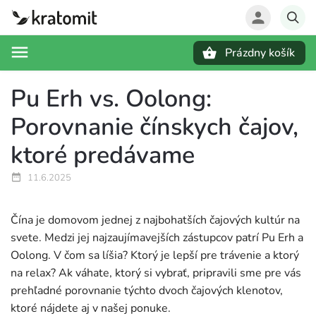
Prázdny košík
Hľadať
Pu Erh vs. Oolong:
Porovnanie čínskych čajov,
ktoré predávame
11.6.2025
Čína je domovom jednej z najbohatších čajových kultúr na
svete. Medzi jej najzaujímavejších zástupcov patrí Pu Erh a
Oolong. V čom sa líšia? Ktorý je lepší pre trávenie a ktorý
na relax? Ak váhate, ktorý si vybrať, pripravili sme pre vás
prehľadné porovnanie týchto dvoch čajových klenotov,
ktoré nájdete aj v našej ponuke.