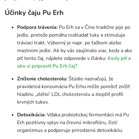
Účinky čaju Pu Erh
Podpora trávenia:
Pu Erh sa v Číne tradične pije po
jedle, pretože pomáha rozkladať tuky a stimuluje
tráviaci trakt. Výborný je napr. po ťažkom alebo
mastnom jedle. Ak by vás zaujímalo viac, kedy a ako
piť tento čaj, nájdete odpovede v článku:
Kedy piť a
ako si pripraviť Pu Erh čaj?
Zníženie cholesterolu:
Štúdie naznačujú, že
pravidelná konzumácia Pu Erhu môže pomôcť znížiť
hladinu „zlého“ LDL cholesterolu a zlepšiť profil
krvných tukov.
Detoxikácia:
Vďaka probiotickej fermentácii má Pu
Erh pozitívny vplyv na črevnú mikroflóru, čistí
organizmus a podporuje prirodzenú detoxikáciu.