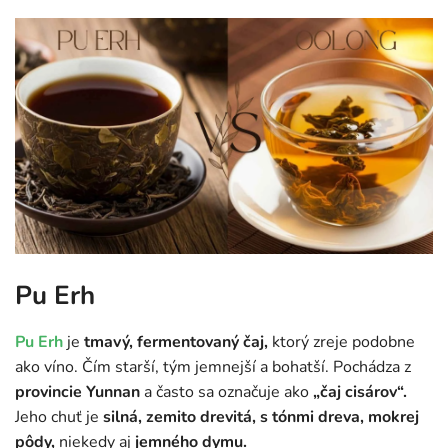
Pu Erh
Pu Erh
je
tmavý, fermentovaný čaj,
ktorý zreje podobne
ako víno. Čím starší, tým jemnejší a bohatší. Pochádza z
provincie Yunnan
a často sa označuje ako
„čaj cisárov“.
Jeho chuť je
silná, zemito drevitá,
s tónmi dreva, mokrej
pôdy,
niekedy aj
jemného dymu.