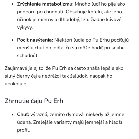
Zrýchlenie metabolizmu:
Mnoho ľudí ho pije ako
podporu pri chudnutí. Obsahuje kofeín, ale jeho
účinok je mierny a dlhodobý, tzn. žiadne kávové
výkyvy.
Pocit nasýtenia:
Niektorí ľudia po Pu Erhu pociťujú
menšiu chuť do jedla, čo sa môže hodiť pri snahe
schudnúť.
Zaujímavé je aj to, že Pu Erh sa často znáša lepšie ako
silný čierny čaj a nedráždi tak žalúdok, naopak ho
upokojuje.
Zhrnutie čaju Pu Erh
Chuť:
výrazná, zemito dymová, niekedy až jemne
údená. Zrelejšie varianty majú jemnejší a hladší
profil.