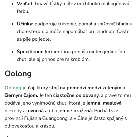
Vzhľad:
tmavé lístky, nálev má hlbokú mahagónovú
farbu.
Účinky:
podporuje trávenie, pomáha znižovať hladinu
cholesterolu a môže napomáhať pri chudnutí. Často
sa pije po jedle.
Špecifikum:
fermentácia prináša nielen jedinečnú
chuť, ale aj prínos pre mikrobióm.
Oolong
Oolong
je
čaj,
ktorý
stojí na pomedzí medzi zeleným
a
čiernym čajom.
Je len
čiastočne oxidovaný,
a práve to mu
dodáva jeho výnimočnú chuť, ktorá je
jemná, maslová
niekedy aj
ovocná
alebo
jemne pražená.
Pochádza z
provincií Fujian a Guangdong, a v Číne je často spájaný s
dlhovekosťou a krásou.