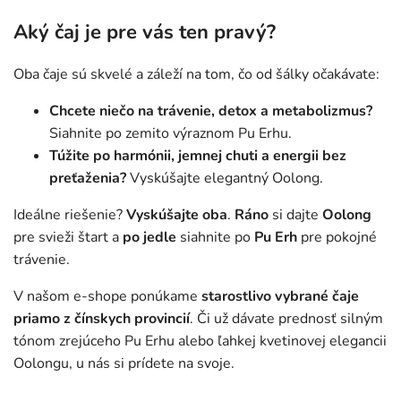
Aký čaj je pre vás ten pravý?
Oba čaje sú skvelé a záleží na tom, čo od šálky očakávate:
Chcete niečo na trávenie, detox a metabolizmus?
Siahnite po zemito výraznom Pu Erhu.
Túžite po harmónii, jemnej chuti a energii bez
preťaženia?
Vyskúšajte elegantný Oolong.
Ideálne riešenie?
Vyskúšajte oba
.
Ráno
si dajte
Oolong
pre svieži štart a
po jedle
siahnite po
Pu Erh
pre pokojné
trávenie.
V našom e-shope ponúkame
starostlivo vybrané čaje
priamo z čínskych provincií
. Či už dávate prednosť silným
tónom zrejúceho Pu Erhu alebo ľahkej kvetinovej elegancii
Oolongu, u nás si prídete na svoje.