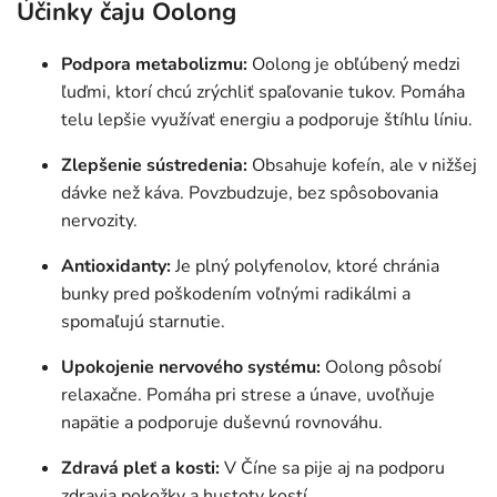
Účinky čaju Oolong
Podpora metabolizmu:
Oolong je obľúbený medzi
ľuďmi, ktorí chcú zrýchliť spaľovanie tukov. Pomáha
telu lepšie využívať energiu a podporuje štíhlu líniu.
Zlepšenie sústredenia:
Obsahuje kofeín, ale v nižšej
dávke než káva. Povzbudzuje, bez spôsobovania
nervozity.
Antioxidanty:
Je plný polyfenolov, ktoré chránia
bunky pred poškodením voľnými radikálmi a
spomaľujú starnutie.
Upokojenie nervového systému:
Oolong pôsobí
relaxačne. Pomáha pri strese a únave, uvoľňuje
napätie a podporuje duševnú rovnováhu.
Zdravá pleť a kosti:
V Číne sa pije aj na podporu
zdravia pokožky a hustoty kostí.