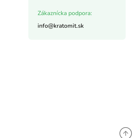
Zákaznícka podpora:
info@kratomit.sk
,