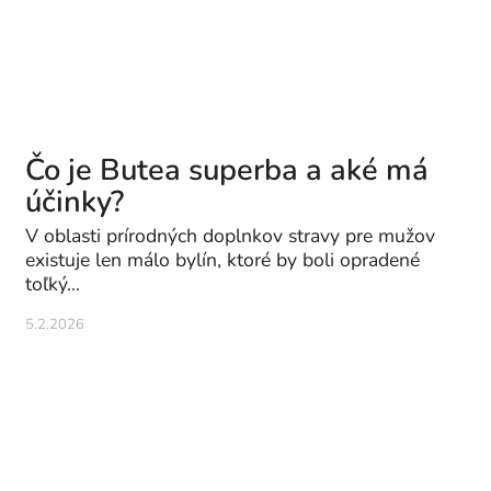
Čo je Butea superba a aké má
účinky?
V oblasti prírodných doplnkov stravy pre mužov
existuje len málo bylín, ktoré by boli opradené
toľký...
5.2.2026