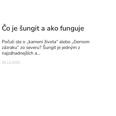
Čo je šungit a ako funguje
Počuli ste o „kameni života“ alebo „čiernom
zázraku“ zo severu? Šungit je jedným z
najzáhadnejších a...
29.12.2025