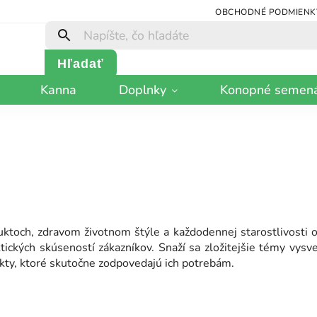
OBCHODNÉ PODMIENK
Hľadať
Kanna
Doplnky
Konopné semen
ktoch, zdravom životnom štýle a každodennej starostlivosti o 
tických skúseností zákazníkov. Snaží sa zložitejšie témy vys
kty, ktoré skutočne zodpovedajú ich potrebám.