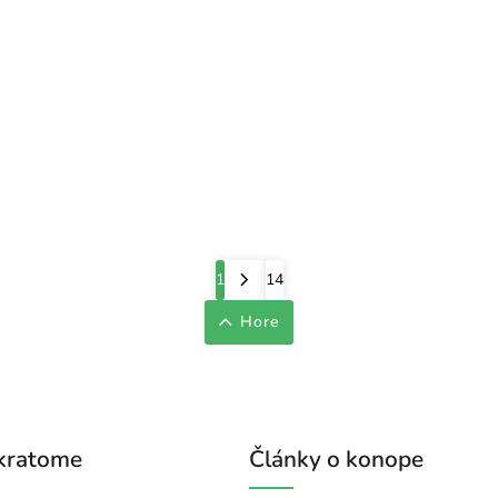
1
14
Hore
 kratome
Články o konope