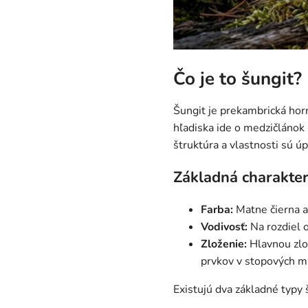
Čo je to šungit?
Šungit je prekambrická horn
hľadiska ide o medzičlánok 
štruktúra a vlastnosti sú úp
Základná charakter
Farba:
Matne čierna až 
Vodivosť:
Na rozdiel o
Zloženie:
Hlavnou zlož
prvkov v stopových m
Existujú dva základné typy 