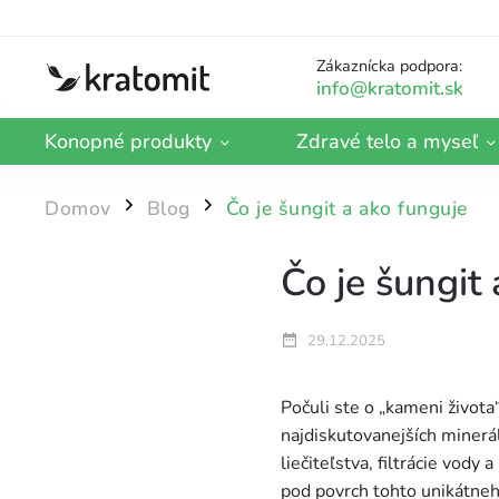
Zákaznícka podpora:
Konopné produkty
Zdravé telo a myseľ
Domov
Blog
Čo je šungit a ako funguje
/
/
Čo je šungit
29.12.2025
Počuli ste o „kameni života
najdiskutovanejších minerál
liečiteľstva, filtrácie vod
pod povrch tohto unikátneho