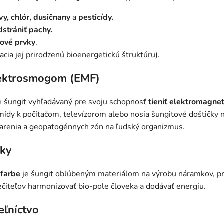
y, chlór, dusičnany
a
pesticídy.
dstrániť pachy.
pové prvky
.
acia jej prirodzenú bioenergetickú štruktúru).
lektrosmogom (EMF)
je šungit vyhľadávaný pre svoju schopnosť
tieniť elektromagnet
ídy k počítačom, televízorom alebo nosia šungitové doštičky 
iarenia a geopatogénnych zón na ľudský organizmus.
rky
 farbe
je šungit obľúbeným materiálom na výrobu náramkov, pr
ečiteľov harmonizovať bio-pole človeka a dodávať energiu.
eľníctvo