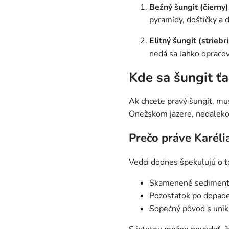
Bežný šungit (čierny)
pyramídy, doštičky a d
Elitný šungit (striebri
nedá sa ľahko opracova
Kde sa šungit ťa
Ak chcete pravý šungit, mu
Onežskom jazere, neďalek
Prečo práve Karéli
Vedci dodnes špekulujú o tom
Skamenené sedimenty 
Pozostatok po dopade
Sopečný pôvod s uni