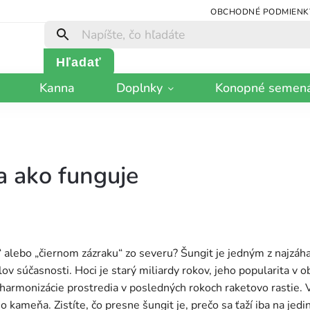
OBCHODNÉ PODMIENK
Hľadať
Kanna
Doplnky
Konopné semen
 a ako funguje
“ alebo „čiernom zázraku“ zo severu? Šungit je jedným z najzáh
ov súčasnosti. Hoci je starý miliardy rokov, jeho popularita v o
y a harmonizácie prostredia v posledných rokoch raketovo rastie
 kameňa. Zistíte, čo presne šungit je, prečo sa ťaží iba na jed