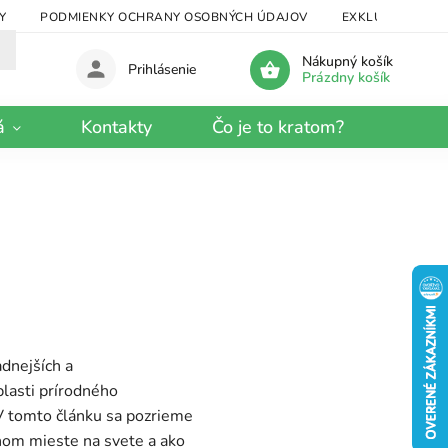
Y
PODMIENKY OCHRANY OSOBNÝCH ÚDAJOV
EXKLUZÍVNY KRA
Nákupný košík
Prihlásenie
Prázdny košík
á
Kontakty
Čo je to kratom?
adnejších a
blasti prírodného
. V tomto článku sa pozrieme
inom mieste na svete a ako