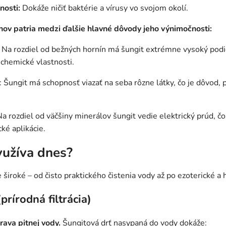
nosti:
Dokáže ničiť baktérie a vírusy vo svojom okolí.
nov patria medzi ďalšie hlavné dôvody jeho výnimočnosti:
: Na rozdiel od bežných hornín má šungit extrémne vysoký podi
j chemické vlastnosti.
: Šungit má schopnosť viazať na seba rôzne látky, čo je dôvod, p
Na rozdiel od väčšiny minerálov šungit vedie elektrický prúd, č
cké aplikácie.
yužíva dnes?
 široké – od čisto praktického čistenia vody až po ezoterické a
prírodná filtrácia)
rava pitnej vody.
Šungitová drť nasypaná do vody dokáže: