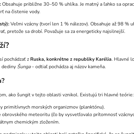
:
Obsahuje približne 30–50 % uhlíka. Je matný a ľahko sa oprac
rť na čistenie vody.
stý):
Veľmi vzácny (tvorí len 1 % nálezov). Obsahuje až 98 % u
ť, pretože sa drobí. Považuje sa za energeticky najsilnejší.
ží?
sí pochádzať z
Ruska, konkrétne z republiky Karélia
. Hlavné l
o dediny
Šunga
– odtiaľ pochádza aj názov kameňa.
a?
, ako šungit v tejto oblasti vznikol. Existujú tri hlavné teórie:
primitívnych morských organizmov (planktónu).
 obrovského meteoritu (čo by vysvetľovalo prítomnosť vzácnyc
kátnym chemickým zložením.