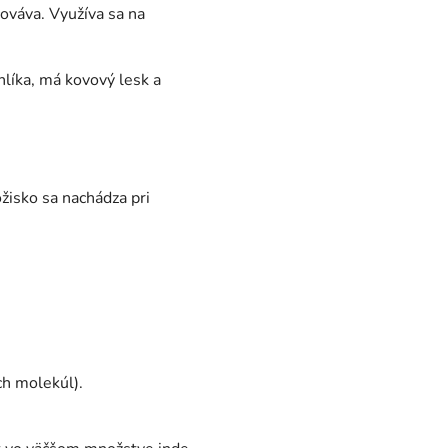
ováva. Využíva sa na
hlíka, má kovový lesk a
ožisko sa nachádza pri
h molekúl).