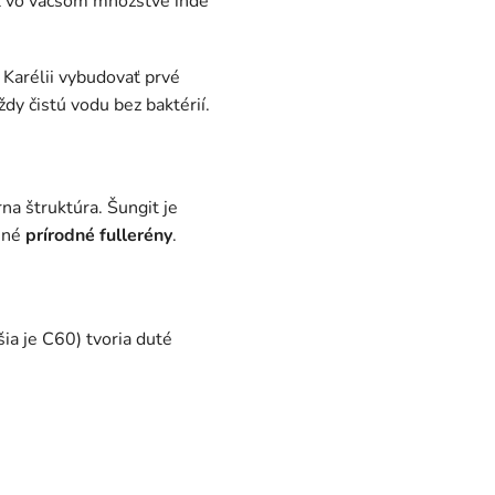
git vo väčšom množstve inde
v Karélii vybudovať prvé
ždy čistú vodu bez baktérií.
na štruktúra. Šungit je
ené
prírodné
fullerény
.
šia je C60) tvoria duté