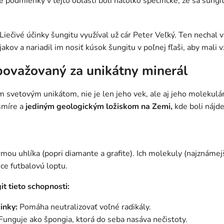
 podmienky v tejto oblasti boli natoľko špecifické, že sa šun
Liečivé účinky šungitu využíval už cár Peter Veľký. Ten nechal 
akov a nariadil im nosiť kúsok šungitu v poľnej fľaši, aby mali v
 považovaný za unikátny minerál
m svetovým unikátom, nie je len jeho vek, ale aj jeho molekulár
smíre a
jediným geologickým ložiskom na Zemi,
kde boli nájd
rmou uhlíka (popri diamante a grafite). Ich molekuly (najznámej
ce futbalovú loptu.
t tieto schopnosti:
inky:
Pomáha neutralizovať voľné radikály.
Funguje ako špongia, ktorá do seba nasáva nečistoty.