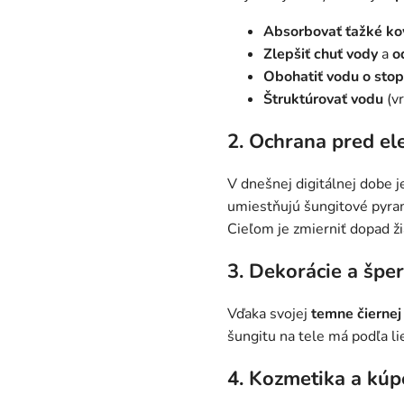
Absorbovať ťažké kov
Zlepšiť chuť vody
a
o
Obohatiť vodu
o sto
Štruktúrovať vodu
(vr
2. Ochrana pred e
V dnešnej digitálnej dobe 
umiestňujú šungitové pyram
Cieľom je zmierniť dopad ž
3. Dekorácie a špe
Vďaka svojej
temne čiernej
šungitu na tele má podľa li
4. Kozmetika a kúp