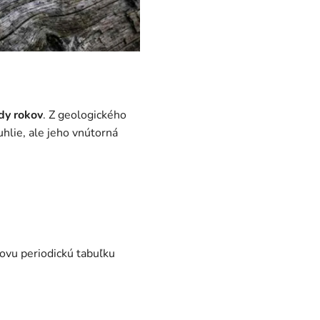
rdy rokov
. Z geologického
hlie, ale jeho vnútorná
ovu periodickú tabuľku