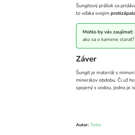
Šungitový prášok sa pridáv
to vďaka svojim
protizápa
Mohlo by vás zaujímať:
ako sa o kamene starať? 
Záver
Šungit je materiál s mimor
minerálov obdobu. Či už ho
spojený s vodou, jedno je i
Autor:
Terka