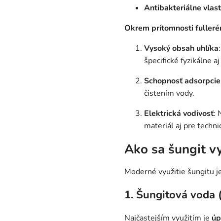
Antibakteriálne vlast
Okrem prítomnosti fulleré
Vysoký obsah uhlíka
špecifické fyzikálne a
Schopnosť adsorpcie
čistením vody.
Elektrická vodivosť
: 
materiál aj pre techni
Ako sa šungit v
Moderné využitie šungitu je
1. Šungitová voda (
Najčastejším využitím je
úp