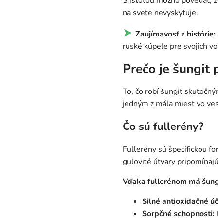
S istotou možno povedať, že
na svete nevyskytuje.
➤
Zaujímavosť z histórie:
ruské kúpele pre svojich voj
Prečo je šungit
To, čo robí šungit skutočný
jedným z mála miest vo ve
Čo sú fullerény?
Fullerény sú špecifickou fo
guľovité útvary pripomínajú
Vďaka fullerénom má šungi
Silné antioxidačné úč
Sorpčné schopnosti: