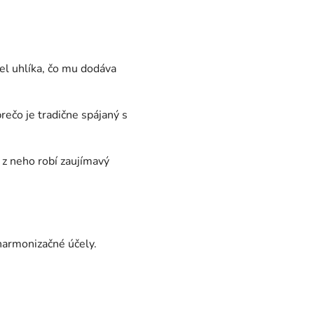
el uhlíka, čo mu dodáva
rečo je tradične spájaný s
o z neho robí zaujímavý
 harmonizačné účely.