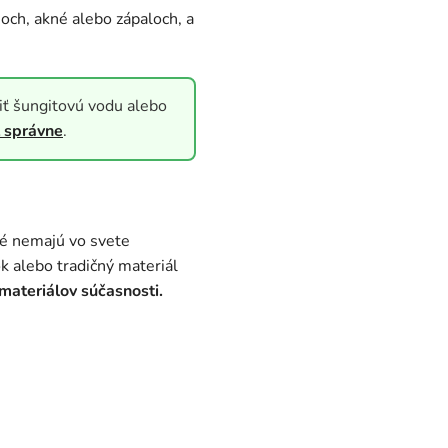
ch, akné alebo zápaloch, a
viť šungitovú vodu alebo
t správne
.
ré nemajú vo svete
 alebo tradičný materiál
materiálov súčasnosti.