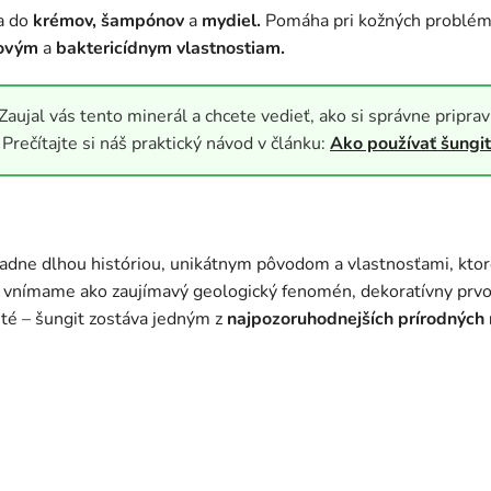
a do
krémov, šampónov
a
mydiel.
Pomáha pri kožných problémo
lovým
a
baktericídnym vlastnostiam.
Zaujal vás tento minerál a chcete vedieť, ako si správne pripra
Prečítajte si náš praktický návod v článku:
Ako používať šungi
iadne dlhou históriou, unikátnym pôvodom a vlastnosťami, kto
 vnímame ako zaujímavý geologický fenomén, dekoratívny prvok
sté – šungit zostáva jedným z
najpozoruhodnejších prírodných 