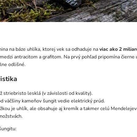
ina na báze uhlíka, ktorej vek sa odhaduje na
viac ako 2 milia
medzi antracitom a grafitom. Na prvý pohľad pripomína čierne u
lne odlišné.
istika
striebristo lesklá (v závislosti od kvality).
d väčšiny kameňov šungit vedie elektrický prúd.
kou je uhlík, ale obsahuje aj kremík a takmer celú Mendelejev
nožstvách.
šungitu: