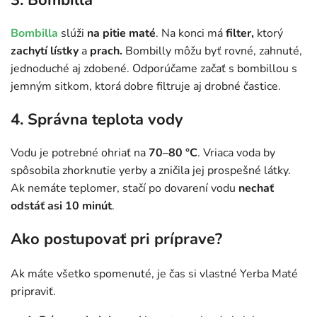
Bombilla
slúži
na pitie maté
. Na konci má
filter,
ktorý
zachytí lístky
a
prach.
Bombilly môžu byť rovné, zahnuté,
jednoduché aj zdobené. Odporúčame začať s bombillou s
jemným sitkom, ktorá dobre filtruje aj drobné častice.
4. Správna teplota vody
Vodu je potrebné ohriať na
70–80 °C
. Vriaca voda by
spôsobila zhorknutie yerby a zničila jej prospešné látky.
Ak nemáte teplomer, stačí po dovarení vodu
nechať
odstáť asi 10 minút
.
Ako postupovať pri príprave?
Ak máte všetko spomenuté, je čas si vlastné Yerba Maté
pripraviť.