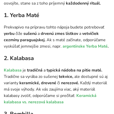
osvojíte, stane sa z toho príjemný
každodenný rituál.
1. Yerba Maté
Prekvapivo na prípravu tohto nápoja budete potrebovať
yerbu
čiže
sušenú
a
drvenú zmes lístkov
a
vetvičiek
cezmíny paraguajskej.
Ak s maté začínate, odporúčame
vyskúšať jemnejšie zmesi, napr.
argentínske Yerba Maté
.
2. Kalabasa
Kalabasa
je
tradičná
a
typická nádoba na pitie maté.
Tradične sa vyrába zo sušenej
tekvice,
ale dostupné sú aj
varianty
keramické, drevené
či
nerezové.
Každý materiál
má svoje výhody. Ak vás zaujíma viac, aký materiál
kalabasy zvoliť, odporúčame si prečítať:
Keramická
kalabasa vs. nerezová kalabasa
3. Bombilla