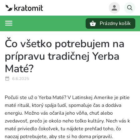
Prázdny košík
Hľadať
Čo všetko potrebujem na
prípravu tradičnej Yerba
Maté?
6.6.2025
Počuli ste už o Yerba Maté? V Latinskej Amerike je pitie
maté rituál, ktorý spája ľudí, spomaľuje čas a dodáva
energiu. Možno vás očarila jeho vôňa, chuť alebo
zvedavosť, prečo je okolo neho toľko kultúry. Nech vás k
maté priviedlo čokoľvek, tu nájdete prehľad toho, čo
naozaj potrebujete, aby ste si ho doma pripravili.