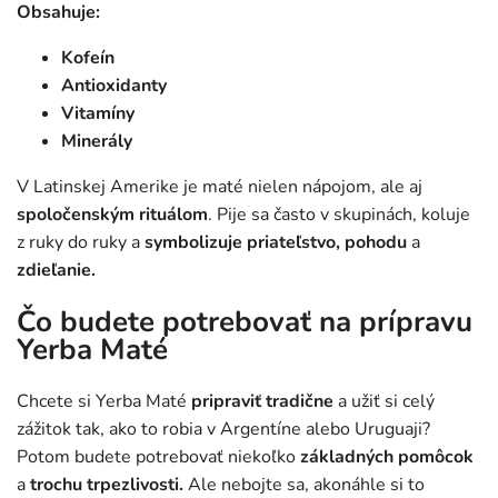
Obsahuje:
Kofeín
Antioxidanty
Vitamíny
Minerály
V Latinskej Amerike je maté nielen nápojom, ale aj
spoločenským rituálom
. Pije sa často v skupinách, koluje
z ruky do ruky a
symbolizuje priateľstvo, pohodu
a
zdieľanie.
Čo budete potrebovať na prípravu
Yerba Maté
Chcete si Yerba Maté
pripraviť tradične
a užiť si celý
zážitok tak, ako to robia v Argentíne alebo Uruguaji?
Potom budete potrebovať niekoľko
základných pomôcok
a
trochu trpezlivosti.
Ale nebojte sa, akonáhle si to