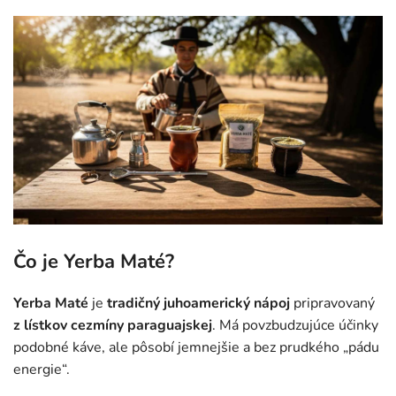
Čo je Yerba Maté?
Yerba Maté
je
tradičný juhoamerický nápoj
pripravovaný
z lístkov cezmíny paraguajskej
. Má povzbudzujúce účinky
podobné káve, ale pôsobí jemnejšie a bez prudkého „pádu
energie“.