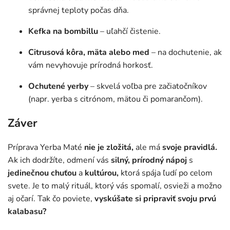
správnej teploty počas dňa.
Kefka na bombillu
– uľahčí čistenie.
Citrusová kôra, mäta alebo med
– na dochutenie, ak
vám nevyhovuje prírodná horkosť.
Ochutené yerby
– skvelá voľba pre začiatočníkov
(napr. yerba s citrónom, mätou či pomarančom).
Záver
Príprava Yerba Maté
nie je zložitá,
ale má
svoje pravidlá.
Ak ich dodržíte, odmení vás
silný, prírodný nápoj
s
jedinečnou chuťou
a
kultúrou,
ktorá spája ľudí po celom
svete. Je to malý rituál, ktorý vás spomalí, osvieži a možno
aj očarí. Tak čo poviete,
vyskúšate si
pripraviť
svoju prvú
kalabasu?