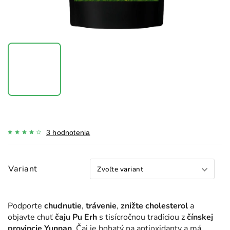
3 hodnotenia
Variant
Podporte
chudnutie
,
trávenie
,
znižte cholesterol
a
objavte chuť
čaju Pu Erh
s tisícročnou tradíciou z
čínskej
provincie Yunnan
. Čaj je bohatý na antioxidanty a má