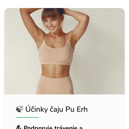
🍃 Účinky čaju Pu Erh
💪 Podporuje trávenie a