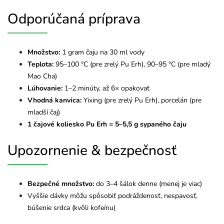
Odporúčaná príprava
Množstvo:
1 gram čaju na 30 ml vody
Teplota:
95–100 °C (pre zrelý Pu Erh), 90–95 °C (pre mladý
Mao Cha)
Lúhovanie:
1–2 minúty, až 6× opakovať
Vhodná kanvica:
Yixing (pre zrelý Pu Erh), porcelán (pre
mladší čaj)
1 čajové koliesko Pu Erh = 5–5,5 g sypaného čaju
Upozornenie & bezpečnosť
Bezpečné množstvo:
do 3–4 šálok denne (menej je viac)
Vyššie dávky môžu spôsobiť podráždenosť, nespavosť,
búšenie srdca (kvôli kofeínu)