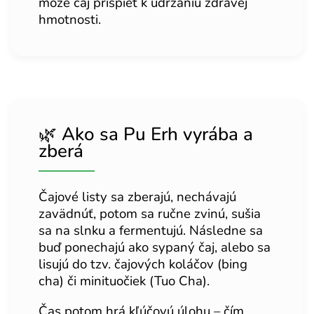
môže čaj prispieť k udržaniu zdravej
hmotnosti.
🌿 Ako sa Pu Erh vyrába a
zberá
Čajové listy sa zberajú, nechávajú
zavädnúť, potom sa ručne zvinú, sušia
sa na slnku a fermentujú. Následne sa
buď ponechajú ako sypaný čaj, alebo sa
lisujú do tzv. čajových koláčov (bing
cha) či minituočiek (Tuo Cha).
Čas potom hrá kľúčovú úlohu – čím