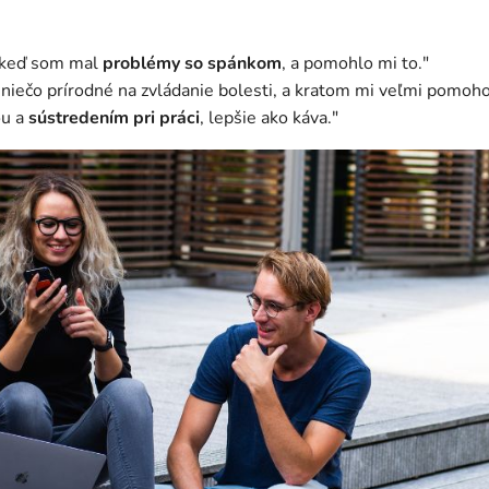
, keď som mal
problémy so spánkom
, a pomohlo mi to."
niečo prírodné na zvládanie bolesti, a kratom mi veľmi pomoho
ou a
sústredením pri práci
, lepšie ako káva."