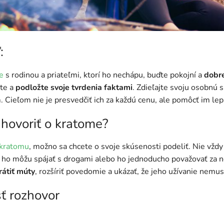
:
e
s rodinou a priateľmi, ktorí ho nechápu, buďte pokojní a
dobre
ate a
podložte svoje tvrdenia faktami
. Zdieľajte svoju osobnú 
. Cieľom nie je presvedčiť ich za každú cenu, ale pomôcť im lep
 hovoriť o kratome?
 kratomu
, možno sa chcete o svoje skúsenosti podeliť. Nie vždy
i ho môžu spájať s drogami alebo ho jednoducho považovať za 
átiť múty
, rozšíriť povedomie a ukázať, že jeho užívanie nemu
ť rozhovor