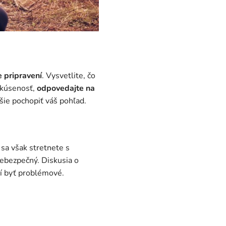
 pripravení
. Vysvetlite, čo
skúsenosť,
odpovedajte na
šie pochopiť váš pohľad.
 sa však stretnete s
nebezpečný. Diskusia o
sí byť problémové.