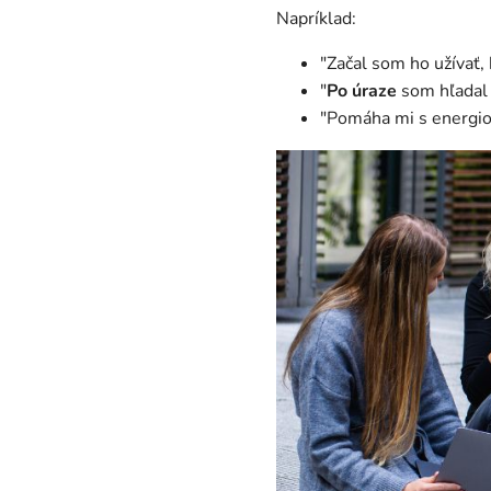
Napríklad:
"Začal som ho užívať
"
Po úraze
som hľadal 
"Pomáha mi s energi