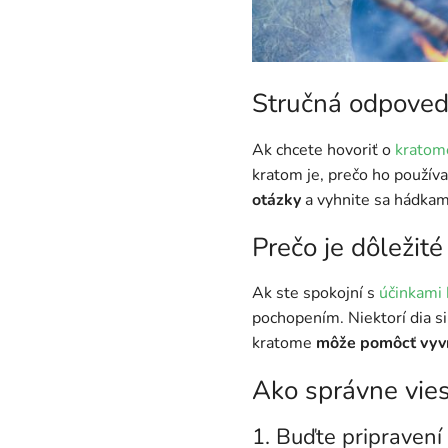
Stručná odpoveď
Ak chcete hovoriť o
kratom
kratom je, prečo ho použív
otázky
a vyhnite sa hádkam
Prečo je dôležité
Ak ste spokojní s
účinkami
pochopením. Niektorí dia s
kratome
môže pomôcť vyvr
Ako správne vies
1. Buďte pripravení