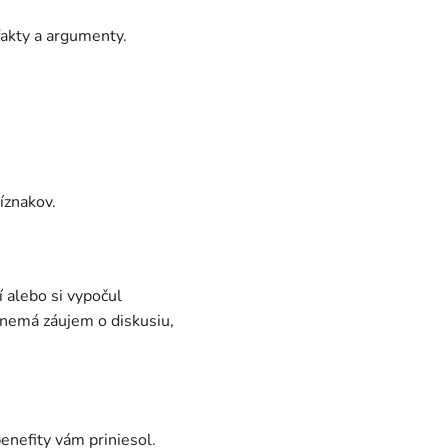
fakty a argumenty.
íznakov.
 alebo si vypočul
a nemá záujem o diskusiu,
enefity vám priniesol.