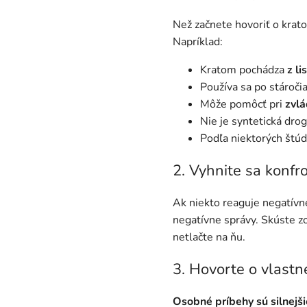
Než začnete hovoriť o krato
Napríklad:
Kratom pochádza
z li
Používa sa po stároči
Môže pomôcť pri
zvlá
Nie je syntetická drog
Podľa niektorých štúd
2. Vyhnite sa konfro
Ak niekto reaguje negatívn
negatívne správy. Skúste zo
netlačte na ňu.
3. Hovorte o vlastn
Osobné príbehy sú silnejši