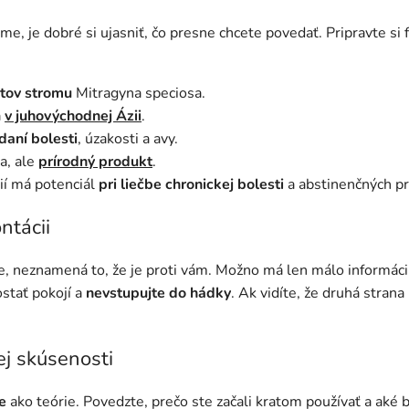
me, je dobré si ujasniť, čo presne chcete povedať. Pripravte si 
stov stromu
Mitragyna speciosa.
a
v juhovýchodnej Ázii
.
daní bolesti
, úzakosti a avy.
a, ale
prírodný produkt
.
ií má potenciál
pri liečbe chronickej bolesti
a abstinenčných pr
ntácii
e, neznamená to, že je proti vám. Možno má len málo informácií
stať pokojí a
nevstupujte do hádky
. Ak vidíte, že druhá stran
ej skúsenosti
e
ako teórie. Povedzte, prečo ste začali kratom používať a aké b