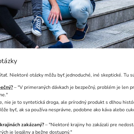
otázky
ýtať. Niektoré otázky môžu byť jednoduché, iné skeptické. Tu sú
pečný?
– "V primeraných dávkach je bezpečný, problém je len p
ne."
e, nie je to syntetická droga, ale prírodný produkt s dlhou histó
ôže byť, ak sa používa nesprávne, podobne ako káva alebo cukor
 krajinách zakázaný?
– "Niektoré krajiny ho zakázali pre nedost
erých je legálny a bežne dostupný."