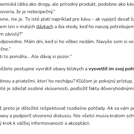
chemická látka ako drogy, ale prírodný produkt, podobne ako ká
hovoria, že je nebezpečný.“
vne, nie je. To isté platí napríklad pre kávu – ak vypiješ desať š
riem len v malých
dávkach
a iba vtedy, keď ho naozaj potrebujem
om závislý?“
zodpovedne. Mám dni, keď si ho vôbec nedám. Navyše som si ve
čne.“
 ti to pomáha… Ale dávaj si pozor.“
môžete postupne vyvrátiť obavy blízkych a
vysvetliť im svoj poh
inou a priateľmi, ktorí ho nechápu? Kľúčom je pokojný prístup,
ité je zdieľať osobné skúsenosti, podložiť fakty dôveryhodnými
 preto je dôležité rešpektovať rozdielne pohľady. Ak sa vám p
bavy a podporiť otvorenú diskusiu. Nie všetci musia kratom sc
ý krok k väčšej informovanosti a akceptácii.