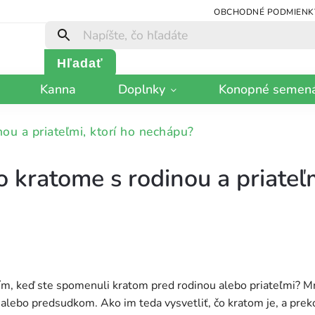
OBCHODNÉ PODMIENK
Hľadať
Kanna
Doplnky
Konopné semen
ou a priateľmi, ktorí ho nechápu?
o kratome s rodinou a priateľm
ím, keď ste spomenuli kratom pred rodinou alebo priateľmi? M
 alebo predsudkom. Ako im teda vysvetliť, čo kratom je, a pre