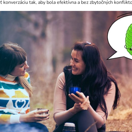
ť konverzáciu tak, aby bola efektívna a bez zbytočných konflikto