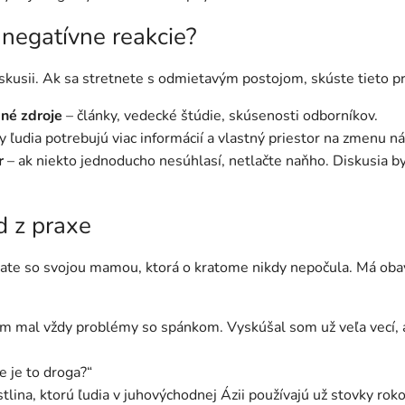
negatívne reakcie?
skusii. Ak sa stretnete s odmietavým postojom, skúste tieto pr
né zdroje
– články, vedecké štúdie, skúsenosti odborníkov.
 ľudia potrebujú viac informácií a vlastný priestor na zmenu ná
r
– ak niekto jednoducho nesúhlasí, netlačte naňho. Diskusia by
d z praxe
vate so svojou mamou, ktorá o kratome nikdy nepočula. Má obavy
som mal vždy problémy so spánkom. Vyskúšal som už veľa vecí, 
ie je to droga?“
astlina, ktorú ľudia v juhovýchodnej Ázii používajú už stovky ro