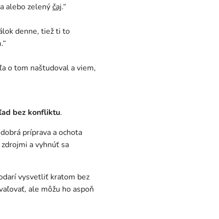
va alebo zelený
čaj
.“
álok denne, tiež ti to
.“
ľa o tom naštudoval a viem,
ľad bez konfliktu
.
 dobrá príprava a ochota
 zdrojmi a vyhnúť sa
odarí vysvetliť kratom bez
hvaľovať, ale môžu ho aspoň