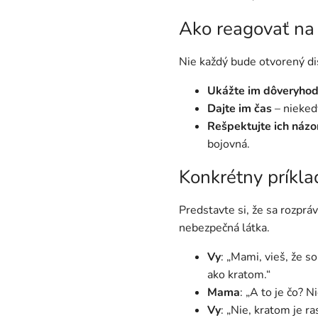
Ako reagovať na 
Nie každý bude otvorený di
Ukážte im dôveryhod
Dajte im čas
– niekedy
Rešpektujte ich názo
bojovná.
Konkrétny príkla
Predstavte si, že sa rozprá
nebezpečná látka.
Vy
: „Mami, vieš, že 
ako kratom.“
Mama
: „A to je čo? N
Vy
: „Nie, kratom je r