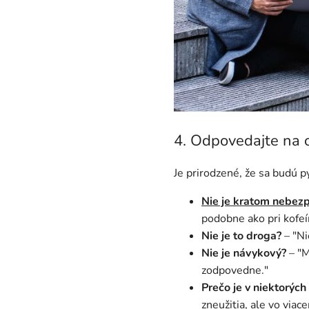
4. Odpovedajte na 
Je prirodzené, že sa budú p
Nie je kratom nebez
podobne ako pri kofeí
Nie je to droga?
– "Ni
Nie je návykový?
– "M
zodpovedne."
Prečo je v niektorých
zneužitia, ale vo viac