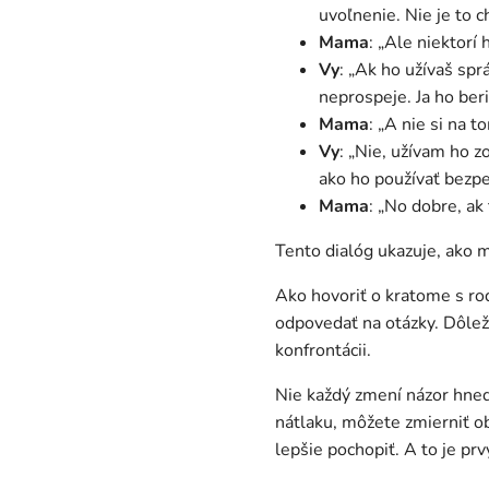
uvoľnenie. Nie je to 
Mama
: „Ale niektorí 
Vy
: „Ak ho užívaš sprá
neprospeje. Ja ho be
Mama
: „A nie si na t
Vy
: „Nie, užívam ho 
ako ho používať bezpe
Mama
: „No dobre, ak
Tento dialóg ukazuje, ako 
Ako hovoriť o kratome s rod
odpovedať na otázky. Dôlež
konfrontácii.
Nie každý zmení názor hneď,
nátlaku, môžete zmierniť o
lepšie pochopiť. A to je prv