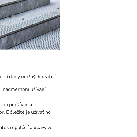
 príklady možných reakcií:
ri nadmernom užívaní,
riou používania."
. Dôležité je užívať ho
atok regulácií a obavy zo