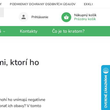
Y
PODMIENKY OCHRANY OSOBNÝCH ÚDAJOV
EXKLUZÍVNY KRA
Nákupný košík
Prihlásenie
Prázdny košík
á
Kontakty
Čo je to kratom?
i, ktorí ho
nohí ho vnímajú negatívne
konať ich obavy? V tomto