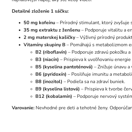
Detailné zloženie 1 sáčku:
50 mg kofeínu
– Prírodný stimulant, ktorý zvyšuje 
35 mg extraktu z ženšenu
– Podporuje vitalitu a e
2 mg materskej kašičky
– Výživný prírodný produkt
Vitamíny skupiny B
– Pomáhajú s metabolizmom en
B2 (riboflavín)
– Podporuje zdravú pokožku a 
B3 (niacín)
– Prispieva k uvoľňovaniu energie 
B5 (kyselina pantoténová)
– Znižuje únavu a 
B6 (pyridoxín)
– Posilňuje imunitu a metaboli
B8 (inozitol)
– Podieľa sa na zdraví buniek.
B9 (kyselina listová)
– Prispieva k tvorbe čer
B12 (kobalamín)
– Podporuje nervový systé
Varovanie:
Nevhodné pre deti a tehotné ženy. Odporúčan