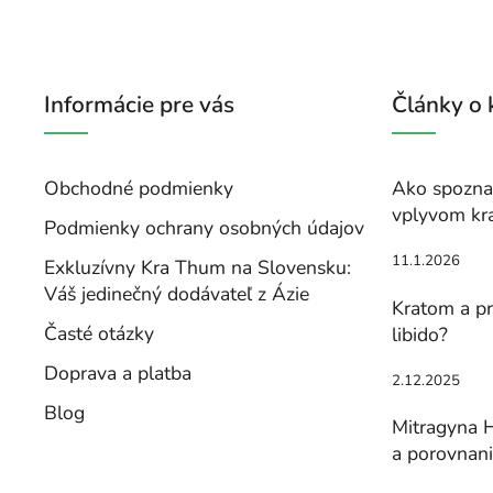
Informácie pre vás
Články o
Obchodné podmienky
Ako spoznať
vplyvom kr
Podmienky ochrany osobných údajov
11.1.2026
Exkluzívny Kra Thum na Slovensku:
Váš jedinečný dodávateľ z Ázie
Kratom a pr
Časté otázky
libido?
Doprava a platba
2.12.2025
Blog
Mitragyna H
a porovnan