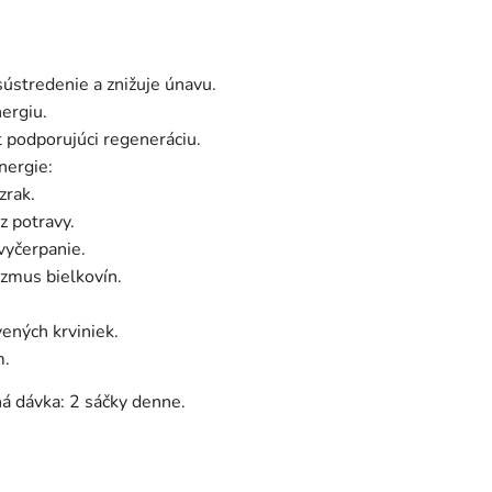
sústredenie a znižuje únavu.
nergiu.
 podporujúci regeneráciu.
ergie:
zrak.
z potravy.
vyčerpanie.
zmus bielkovín.
vených krviniek.
m.
á dávka: 2 sáčky denne.