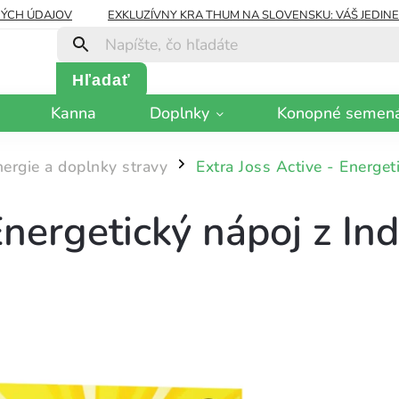
ÝCH ÚDAJOV
EXKLUZÍVNY KRA THUM NA SLOVENSKU: VÁŠ JEDIN
Hľadať
Kanna
Doplnky
Konopné semen
ergie a doplnky stravy
Extra Joss Active - Energet
/
Energetický nápoj z In