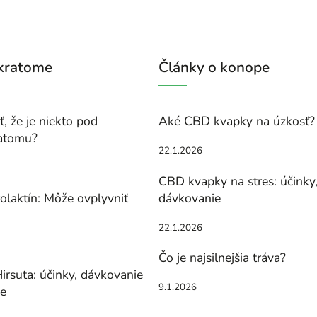
 kratome
Články o konope
, že je niekto pod
Aké CBD kvapky na úzkosť?
atomu?
22.1.2026
CBD kvapky na stres: účinky
olaktín: Môže ovplyvniť
dávkovanie
22.1.2026
Čo je najsilnejšia tráva?
irsuta: účinky, dávkovanie
9.1.2026
ie