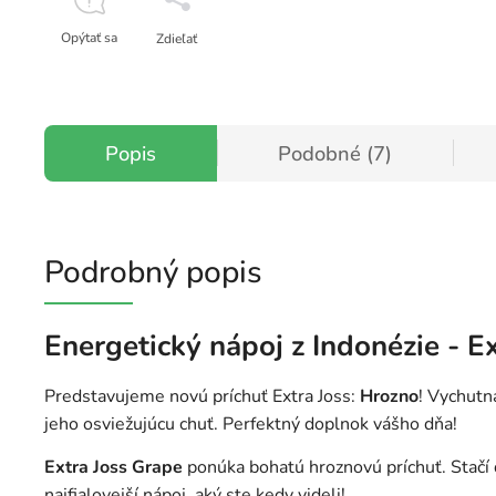
Opýtať sa
Zdieľať
Popis
Podobné (7)
Podrobný popis
Energetický nápoj z Indonézie - Ex
Predstavujeme novú príchuť Extra Joss:
Hrozno
! Vychutn
jeho osviežujúcu chuť. Perfektný doplnok vášho dňa!
Extra Joss Grape
ponúka bohatú hroznovú príchuť. Stačí 
najfialovejší nápoj, aký ste kedy videli!