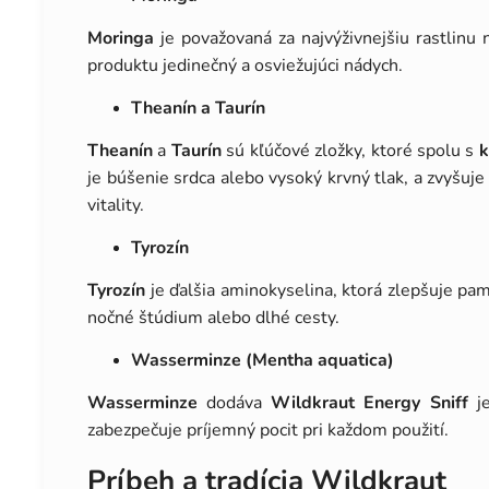
Moringa
je považovaná za najvýživnejšiu rastlinu
produktu jedinečný a osviežujúci nádych.
Theanín a Taurín
Theanín
a
Taurín
sú kľúčové zložky, ktoré spolu s
k
je búšenie srdca alebo vysoký krvný tlak, a zvyšuj
vitality.
Tyrozín
Tyrozín
je ďalšia aminokyselina, ktorá zlepšuje pa
nočné štúdium alebo dlhé cesty.
Wasserminze (Mentha aquatica)
Wasserminze
dodáva
Wildkraut Energy Sniff
je
zabezpečuje príjemný pocit pri každom použití.
Príbeh a tradícia Wildkraut