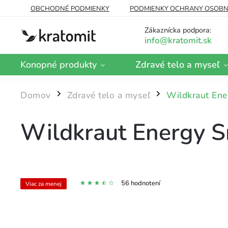
OBCHODNÉ PODMIENKY
PODMIENKY OCHRANY OSOBN
DOPRAVA A PLATBA
BLOG
Zákaznícka podpora:
Konopné produkty
Zdravé telo a myseľ
Domov
Zdravé telo a myseľ
Wildkraut Ene
/
/
Wildkraut Energy Sn
56 hodnotení
Viac za menej