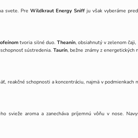
 na svete. Pre
Wildkraut Energy Sniff
ju však vyberáme predo
ofeínom
tvoria silné duo.
Theanín
, obsiahnutý v zelenom čaji,
e schopnosť sústredenia.
Taurín
, bežne známy z energetických ná
mäť, reakčné schopnosti a koncentráciu, najmä v podmienkach n
ho svieže aroma a zanecháva príjemnú vôňu v nose. Navyš