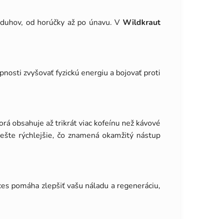
neduhov, od horúčky až po únavu. V
Wildkraut
nosti zvyšovať fyzickú energiu a bojovať proti
torá obsahuje až trikrát viac kofeínu než kávové
ešte rýchlejšie, čo znamená okamžitý nástup
ces pomáha zlepšiť vašu náladu a regeneráciu,