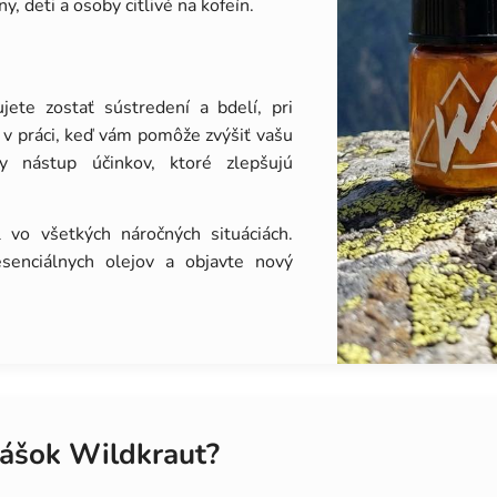
, deti a osoby citlivé na kofeín.
ete zostať sústredení a bdelí, pri
 v práci, keď vám pomôže zvýšiť vašu
hly nástup účinkov, ktoré zlepšujú
 vo všetkých náročných situáciách.
senciálnych olejov a objavte nový
rášok Wildkraut?