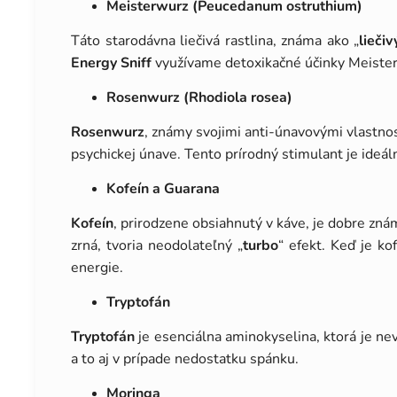
Meisterwurz (Peucedanum ostruthium)
Táto starodávna liečivá rastlina, známa ako „
lieči
Energy Sniff
využívame detoxikačné účinky Meister
Rosenwurz (Rhodiola rosea)
Rosenwurz
, známy svojimi anti-únavovými vlastnos
psychickej únave. Tento prírodný stimulant je ideáln
Kofeín a Guarana
Kofeín
, prirodzene obsiahnutý v káve, je dobre zn
zrná, tvoria neodolateľný „
turbo
“ efekt. Keď je k
energie.
Tryptofán
Tryptofán
je esenciálna aminokyselina, ktorá je ne
a to aj v prípade nedostatku spánku.
Moringa