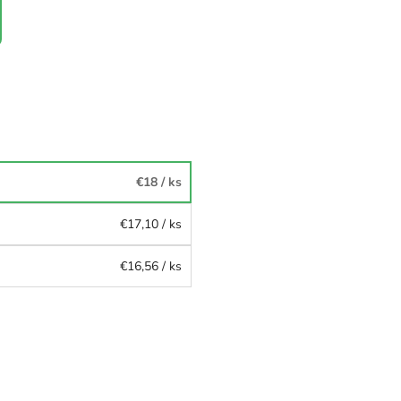
€18
/ ks
€17,10
/ ks
€16,56
/ ks