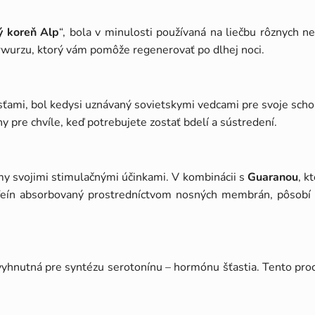
vý koreň Alp
“, bola v minulosti používaná na liečbu rôznych 
wurzu, ktorý vám pomôže regenerovať po dlhej noci.
ťami, bol kedysi uznávaný sovietskymi vedcami pre svoje schop
y pre chvíle, keď potrebujete zostať bdelí a sústredení.
ámy svojimi stimulačnými účinkami. V kombinácii s
Guaranou
, k
ofeín absorbovaný prostredníctvom nosných membrán, pôsobí 
vyhnutná pre syntézu serotonínu – hormónu šťastia. Tento pro