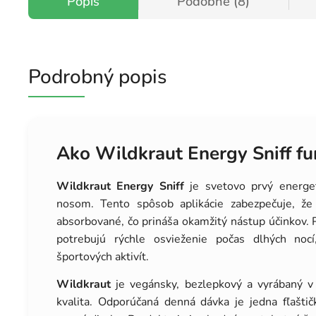
Popis
Podobné (8)
Podrobný popis
Ako Wildkraut Energy Sniff fu
Wildkraut Energy Sniff
je svetovo prvý energeti
nosom. Tento spôsob aplikácie zabezpečuje, že 
absorbované, čo prináša okamžitý nástup účinkov. P
potrebujú rýchle osvieženie počas dlhých noc
športových aktivít.
Wildkraut
je vegánsky, bezlepkový a vyrábaný v 
kvalita. Odporúčaná denná dávka je jedna fľašti