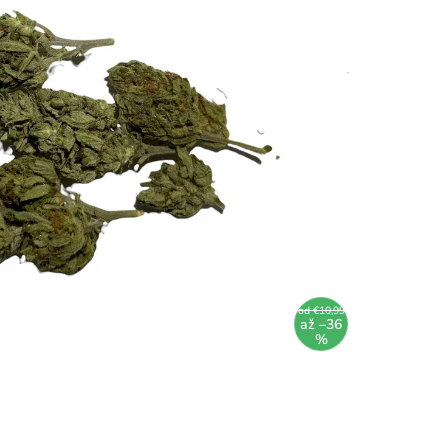
od €10,99
až –36
%