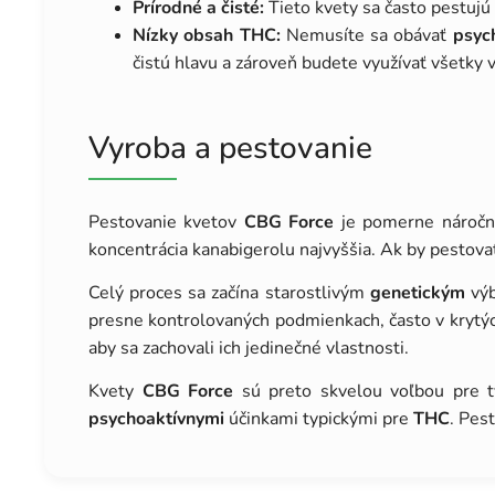
Prírodné a čisté:
Tieto kvety sa často pestujú 
Nízky obsah THC:
Nemusíte sa obávať
psyc
čistú hlavu a zároveň budete využívať všetky
Vyroba a pestovanie
Pestovanie kvetov
CBG Force
je pomerne náročný
koncentrácia kanabigerolu najvyššia. Ak by pestovat
Celý proces sa začína starostlivým
genetickým
výb
presne kontrolovaných podmienkach, často v krytýc
aby sa zachovali ich jedinečné vlastnosti.
Kvety
CBG Force
sú preto skvelou voľbou pre t
psychoaktívnymi
účinkami typickými pre
THC
. Pes