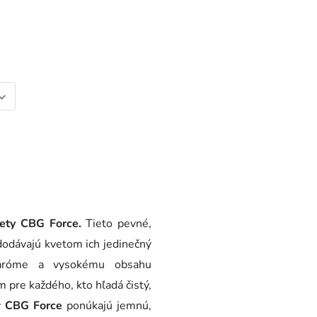
ety CBG Force.
Tieto pevné,
dodávajú kvetom ich jedinečný
j aróme a vysokému obsahu
 pre každého, kto hľadá čistý,
y
CBG Force
ponúkajú jemnú,