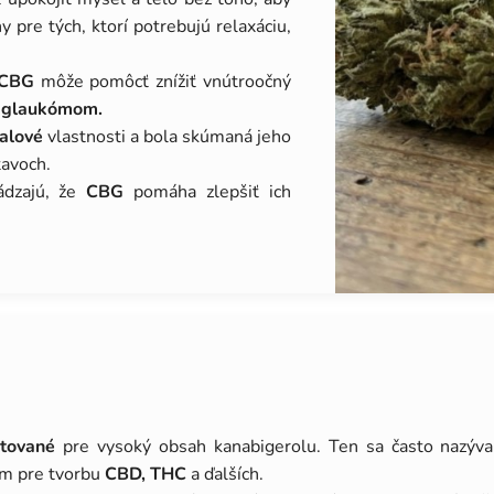
y pre tých, ktorí potrebujú relaxáciu,
CBG
môže pomôcť znížiť vnútroočný
h
glaukómom.
alové
vlastnosti a bola skúmaná jeho
avoch.
ádzajú, že
CBG
pomáha zlepšiť ich
tované
pre vysoký obsah kanabigerolu. Ten sa často nazýv
om pre tvorbu
CBD, THC
a ďalších.