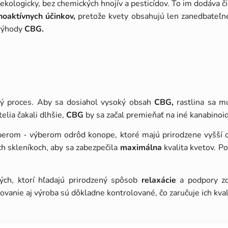
ekologicky, bez chemických hnojív a pesticídov. To im dodáva č
hoaktívnych účinkov,
pretože kvety obsahujú len zanedbateľ
 výhody
CBG.
 proces. Aby sa dosiahol vysoký obsah
CBG,
rastlina sa mu
elia čakali dlhšie,
CBG
by sa začal premieňať na iné kanabinoid
erom - výberom odrôd konope, ktoré majú prirodzene vyšší
h skleníkoch, aby sa zabezpečila
maximálna
kvalita kvetov. Po
ých, ktorí hľadajú prirodzený spôsob
relaxácie
a podpory zd
tovanie aj výroba sú dôkladne kontrolované, čo zaručuje ich kvali