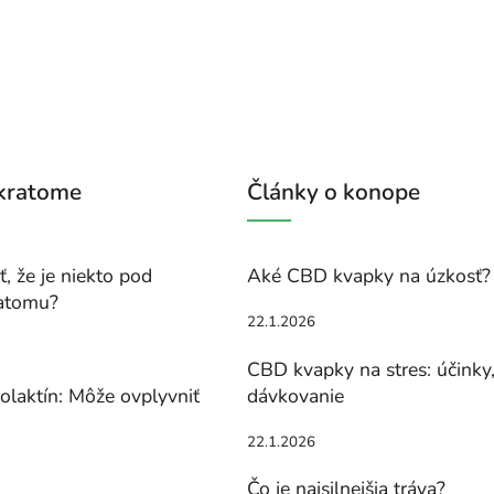
 kratome
Články o konope
, že je niekto pod
Aké CBD kvapky na úzkosť?
atomu?
22.1.2026
CBD kvapky na stres: účinky
olaktín: Môže ovplyvniť
dávkovanie
22.1.2026
Čo je najsilnejšia tráva?