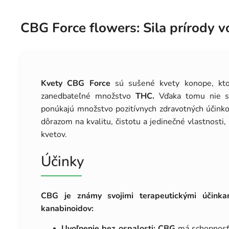
CBG Force flowers: Sila prírody v
Kvety CBG Force
sú sušené kvety konope, kto
zanedbateľné množstvo
THC.
Vďaka tomu nie sú
ponúkajú množstvo pozitívnych zdravotných účinko
dôrazom na kvalitu, čistotu a jedinečné vlastnosti,
kvetov.
Účinky
CBG je známy svojimi terapeutickými účinkam
kanabinoidov:
Uvoľnenie bez ospalosti:
CBG
má schopnosť 