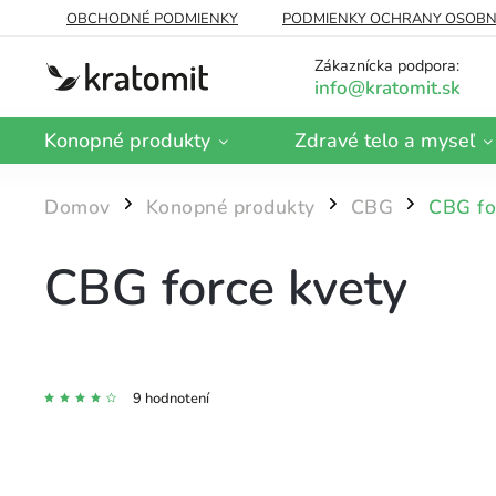
OBCHODNÉ PODMIENKY
PODMIENKY OCHRANY OSOBN
DOPRAVA A PLATBA
BLOG
O NÁS
Zákaznícka podpora:
Konopné produkty
Zdravé telo a myseľ
Domov
Konopné produkty
CBG
CBG fo
/
/
/
CBG force kvety
9 hodnotení