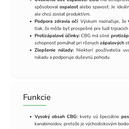
spôsoboval
ospalosť
alebo spavosť. Je ideáln
ale chcú zostať produktívni.
Podpora zdravia očí
: Výskum naznačuje, že
tlak, čo môže byť prospešné pre ľudí trpiacic
Protizápalové účinky:
CBG má silné
protizáp
schopnosť pomáhať pri rôznych
zápalových
st
Zlepšenie nálady:
Niektorí používatelia uv
náladu a podporuje duševnú pohodu.
Funkcie
Vysoký obsah CBG:
kvety sú špeciálne
pes
kanabinoidov, pretože je východiskovým bod