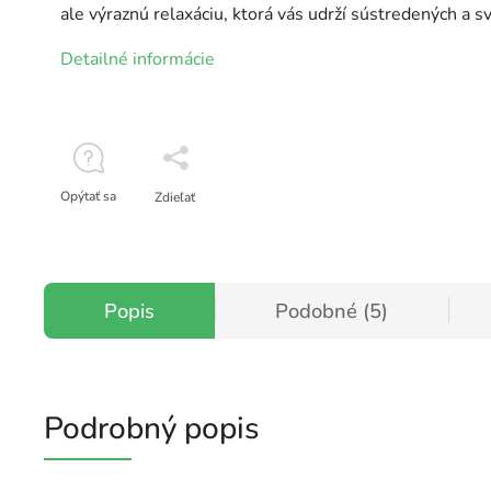
ale výraznú relaxáciu, ktorá vás udrží sústredených a s
Detailné informácie
Opýtať sa
Zdieľať
Popis
Podobné (5)
Podrobný popis