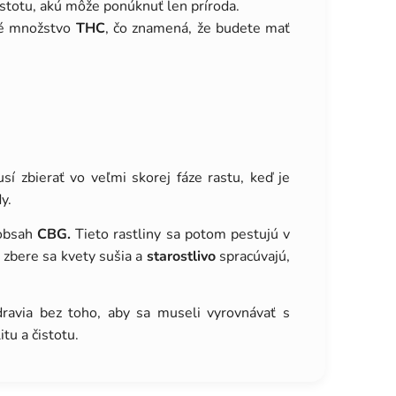
istotu, akú môže ponúknuť len príroda.
né množstvo
THC
, čo znamená, že budete mať
sí zbierať vo veľmi skorej fáze rastu, keď je
y.
 obsah
CBG.
Tieto rastliny sa potom pestujú v
 zbere sa kvety sušia a
starostlivo
spracúvajú,
ravia bez toho, aby sa museli vyrovnávať s
tu a čistotu.