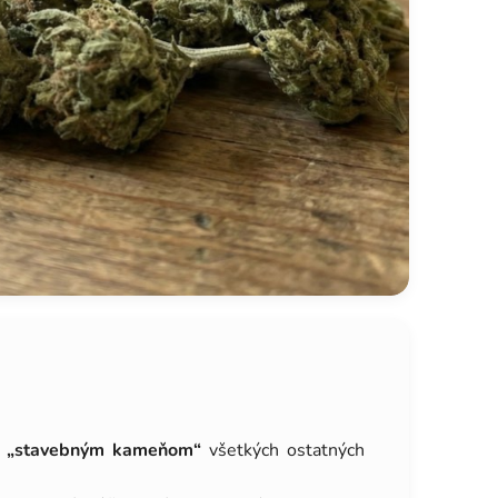
a
„stavebným kameňom“
všetkých ostatných