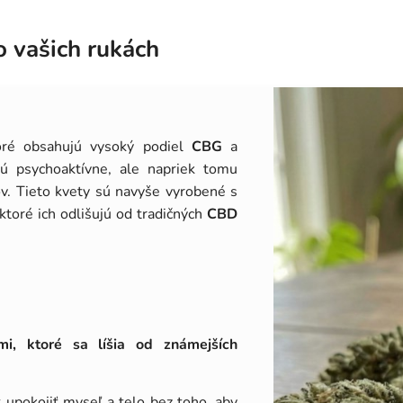
o vašich rukách
ré obsahujú vysoký podiel
CBG
a
 psychoaktívne, ale napriek tomu
v. Tieto kvety sú navyše vyrobené s
 ktoré ich odlišujú od tradičných
CBD
i, ktoré sa líšia od známejších
upokojiť myseľ a telo bez toho, aby