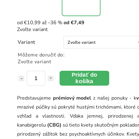
od €10,99
až –36 %
od
€7,49
Zvoľte variant
Variant
Môžeme doručiť do:
Zvoľte variant
Pridať do
košíka
Predstavujeme
prémiový model
z našej ponuky - k
v
mrazivé púčiky sú pokryté hustými trichómami, ktoré 
vzhľad a vlastnosti. Vďaka jemnej, prirodzene
kanabigerolu
(CBG)
sú tieto kvety skutočným pokladom
prirodzený zážitok bez psychoaktívnych účinkov. Kvet