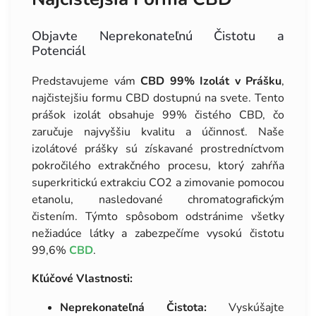
Objavte Neprekonateľnú Čistotu a
Potenciál
Predstavujeme vám
CBD 99% Izolát v Prášku
,
najčistejšiu formu CBD dostupnú na svete. Tento
prášok izolát obsahuje 99% čistého CBD, čo
zaručuje najvyššiu kvalitu a účinnosť. Naše
izolátové prášky sú získavané prostredníctvom
pokročilého extrakčného procesu, ktorý zahŕňa
superkritickú extrakciu CO2 a zimovanie pomocou
etanolu, nasledované chromatografickým
čistením. Týmto spôsobom odstránime všetky
nežiadúce látky a zabezpečíme vysokú čistotu
99,6%
CBD
.
Kľúčové Vlastnosti:
Neprekonateľná Čistota:
Vyskúšajte