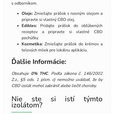
s odborníkom.
Oleje:
Zmiešajte prášok s nosným olejom a
pripravte si vlastný CBD olej.
Edibles:
Pridajte prášok do obľúbených
receptov a pripravte si vlastné CBD
pochúťky.
Kozmetika:
Zmiešajte prášok do krémov a
telových mliek pre lokálnu aplikáciu.
Ďalšie Informácie:
Obsahuje
0% THC
. Podľa zákona č. 146/2002
Z.z., §5 ods. 1 písm. c) nemožno uvádzať, že by
CBD izolát mohol zabrániť alebo liečiť choroby.
Nie ste si istí týmto
izolátom?