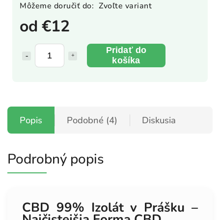
Môžeme doručiť do:
Zvoľte variant
od
€12
Pridať do
košíka
Popis
Podobné (4)
Diskusia
Podrobný popis
CBD 99% Izolát v Prášku –
Najčistejšia Forma CBD