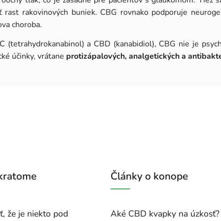
oočný tlak, čo je zásadné pre pacientov s glaukómom. Tiež sa
ť rast rakovinových buniek. CBG rovnako podporuje neuroge
ova choroba.
C (tetrahydrokanabinol) a CBD (kanabidiol), CBG nie je psyc
cké účinky, vrátane
protizápalových, analgetických a antibakte
 kratome
Články o konope
, že je niekto pod
Aké CBD kvapky na úzkosť?