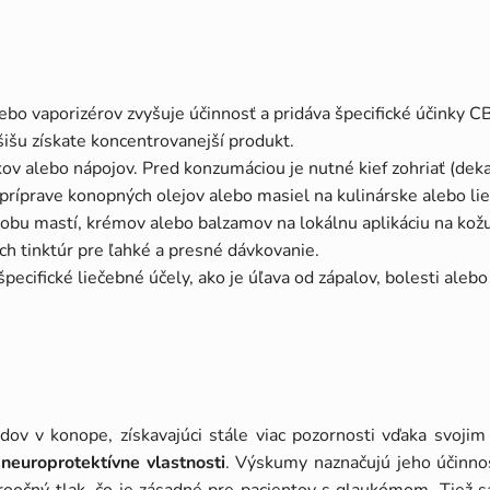
lebo vaporizérov zvyšuje účinnosť a pridáva špecifické účinky C
šišu získate koncentrovanejší produkt.
kov alebo nápojov. Pred konzumáciou je nutné kief zohriať (deka
i príprave konopných olejov alebo masiel na kulinárske alebo li
robu mastí, krémov alebo balzamov na lokálnu aplikáciu na kožu
ch tinktúr pre ľahké a presné dávkovanie.
pecifické liečebné účely, ako je úľava od zápalov, bolesti alebo
ov v konope, získavajúci stále viac pozornosti vďaka svoj
 neuroprotektívne vlastnosti
. Výskumy naznačujú jeho účinnosť