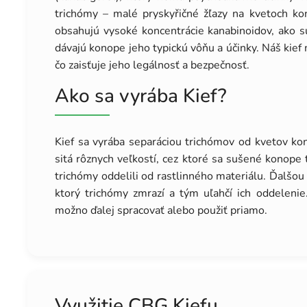
trichómy – malé pryskyřičné žľazy na kvetoch ko
obsahujú vysoké koncentrácie kanabinoidov, ako s
dávajú konope jeho typickú vôňu a účinky. Náš kie
čo zaisťuje jeho legálnosť a bezpečnosť.
Ako sa vyrába Kief?
Kief sa vyrába separáciou trichómov od kvetov kon
sitá rôznych veľkostí, cez ktoré sa sušené konope 
trichómy oddelili od rastlinného materiálu. Ďalšou
ktorý trichómy zmrazí a tým uľahčí ich oddeleni
možno ďalej spracovať alebo použiť priamo.
Využitie CBG Kiefu