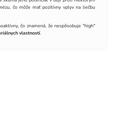
 skúma jeho potenciál v boji proti niektorým
nézu, čo môže mať pozitívny vplyv na liečbu
hoaktívny, čo znamená, že nespôsobuje "high"
riálnych vlastností
.