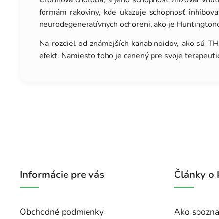
Crohnova choroba, a jeho schopnosť znižovať vnútr
formám rakoviny, kde ukazuje schopnosť inhibova
neurodegeneratívnych ochorení, ako je Huntington
Na rozdiel od známejších kanabinoidov, ako sú TH
efekt. Namiesto toho je cenený pre svoje terapeuti
Informácie pre vás
Články o
Obchodné podmienky
Ako spoznať