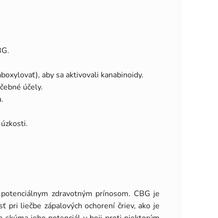
BG.
boxylovať), aby sa aktivovali kanabinoidy.
ečebné účely.
.
 úzkosti.
im potenciálnym zdravotným prínosom. CBG je
 pri liečbe zápalových ochorení čriev, ako je