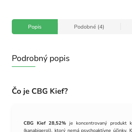
Popis
Podobné (4)
Podrobný popis
Čo je CBG Kief?
CBG Kief 28,52%
je koncentrovaný produkt 
(kanabigerol), ktorý nemá psychoaktívne účinky. 