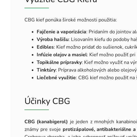
CBG kief ponúka široké možnosti použitia:
Fajčenie a vaporizácia
: Pridaním do jointov a
Výroba hašišu
: Lisovaním kiefu do podoby ha
Edibles
: Kief možno pridať do sušienok, cukrí
Infúzie olejov a masiel
: Kief možno použiť pr
Topikálne prípravky
: Kief možno využiť na vý
Tinktúry
: Príprava alkoholových alebo olejový
Liečebné využitie
: CBG kief možno použiť na š
Účinky CBG
CBG (kanabigerol)
je jeden z mnohých kanabinoid
známy pre svoje
protizápalové, antibakteriálne a