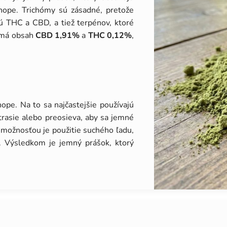
nope. Trichómy sú zásadné, pretože
ú THC a CBD, a tiež terpénov, ktoré
f má obsah
CBD 1,91%
a
THC 0,12%
,
ope. Na to sa najčastejšie používajú
trasie alebo preosieva, aby sa jemné
 možnosťou je použitie suchého ľadu,
e. Výsledkom je jemný prášok, ktorý