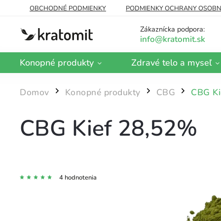
OBCHODNÉ PODMIENKY
PODMIENKY OCHRANY OSOBN
DOPRAVA A PLATBA
BLOG
O NÁS
Zákaznícka podpora:
Konopné produkty
Zdravé telo a myseľ
Domov
Konopné produkty
CBG
CBG Ki
/
/
/
CBG Kief 28,52%
4 hodnotenia