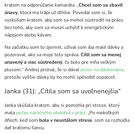
kratom na odporúčanie kamaráta. „
Chcel som sa zbaviť
únavy
, ktorá ma trápi už dlhšie. Povedal som si, že
vyskúšam kratom, aby som sa mohol sústrediť na prácu
bez toho, aby som sa musel uchýliť k energetickým
nápojom alebo kávam.
Na začiatku som to zjemnil, užíval som iba malé dávky a
pozoroval, ako sa moje telo správa.
Cítil som sa menej
unavený a viac sústredený
, čo bolo pre mňa veľkým
plusom.“ Andrej priznal, že si dával
pozor na dávkovanie
,
pretože vyššie dávky by ho mohli spôsobiť ospalosť.
Janka (31): „Cítila som sa uvoľnenejšia“
Janka skúšala kratom, aby si pomohla pri strese, ktorý
mala
počas náročného obdobia v práci
. „Po niekoľkých
dňoch, keď som
bola v neustálom strese
, som sa rozhodla
dať kratomu šancu.