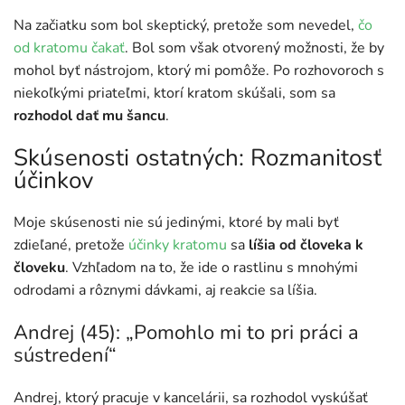
Na začiatku som bol skeptický, pretože som nevedel,
čo
od kratomu čakať
. Bol som však otvorený možnosti, že by
mohol byť nástrojom, ktorý mi pomôže. Po rozhovoroch s
niekoľkými priateľmi, ktorí kratom skúšali, som sa
rozhodol dať mu šancu
.
Skúsenosti ostatných: Rozmanitosť
účinkov
Moje skúsenosti nie sú jedinými, ktoré by mali byť
zdieľané, pretože
účinky kratomu
sa
líšia od človeka k
človeku
. Vzhľadom na to, že ide o rastlinu s mnohými
odrodami a rôznymi dávkami, aj reakcie sa líšia.
Andrej (45): „Pomohlo mi to pri práci a
sústredení“
Andrej, ktorý pracuje v kancelárii, sa rozhodol vyskúšať