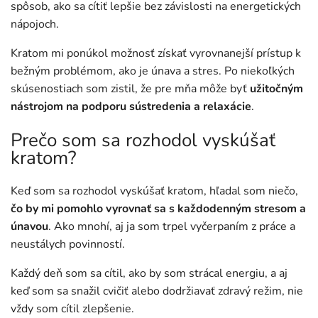
spôsob, ako sa cítiť lepšie bez závislosti na energetických
nápojoch.
Kratom mi ponúkol možnosť získať vyrovnanejší prístup k
bežným problémom, ako je únava a stres. Po niekoľkých
skúsenostiach som zistil, že pre mňa môže byť
užitočným
nástrojom na podporu sústredenia a relaxácie
.
Prečo som sa rozhodol vyskúšať
kratom?
Keď som sa rozhodol vyskúšať kratom, hľadal som niečo,
čo by mi pomohlo vyrovnať sa s každodenným stresom a
únavou
. Ako mnohí, aj ja som trpel vyčerpaním z práce a
neustálych povinností.
Každý deň som sa cítil, ako by som strácal energiu, a aj
keď som sa snažil cvičiť alebo dodržiavať zdravý režim, nie
vždy som cítil zlepšenie.