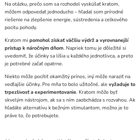
Na otázku, prečo som sa rozhodol vyskúšať kratom,
môžem odpovedať jednoducho – hľadal som prírodné
riešenie na zlepšenie energie, sústredenia a celkového
pocitu pohody.
Kratom mi
pomohol získať väčšiu výdrž a vyrovnanejší
prístup k náročným dňom
. Napriek tomu je dôležité si
uvedomiť, že účinky sa líšia u každého jednotlivca, a preto
je potrebné začať opatrne.
Niekto môže pocítiť okamžitý prínos, iný môže naraziť na
vedľajšie účinky. Pre mňa to bolo užitočné, ale
vyžaduje to
trpezlivosť a experimentovanie
. Kratom môže byť
skvelým nástrojom, ak sa s ním zaobchádza s rozvahou. Ak
hľadáte alternatívu k bežným stimulantom, možno je to
práve to, čo potrebujete.