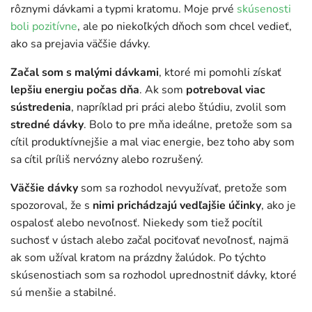
rôznymi dávkami a typmi kratomu. Moje prvé
skúsenosti
boli pozitívne
, ale po niekoľkých dňoch som chcel vedieť,
ako sa prejavia väčšie dávky.
Začal som s malými dávkami
, ktoré mi pomohli získať
lepšiu energiu počas dňa
. Ak som
potreboval viac
sústredenia
, napríklad pri práci alebo štúdiu, zvolil som
stredné dávky
. Bolo to pre mňa ideálne, pretože som sa
cítil produktívnejšie a mal viac energie, bez toho aby som
sa cítil príliš nervózny alebo rozrušený.
Väčšie dávky
som sa rozhodol nevyužívať, pretože som
spozoroval, že s
nimi prichádzajú vedľajšie účinky
, ako je
ospalosť alebo nevoľnosť. Niekedy som tiež pocítil
suchosť v ústach alebo začal pociťovať nevoľnosť, najmä
ak som užíval kratom na prázdny žalúdok. Po týchto
skúsenostiach som sa rozhodol uprednostniť dávky, ktoré
sú menšie a stabilné.