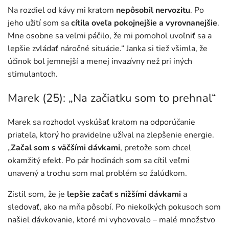
Na rozdiel od kávy mi kratom
nepôsobil nervozitu
. Po
jeho užití som sa
cítila oveľa pokojnejšie a vyrovnanejšie
.
Mne osobne sa veľmi páčilo, že mi pomohol uvoľniť sa a
lepšie zvládať náročné situácie.“ Janka si tiež všimla, že
účinok bol jemnejší a menej invazívny než pri iných
stimulantoch.
Marek (25): „Na začiatku som to prehnal“
Marek sa rozhodol vyskúšať kratom na odporúčanie
priateľa, ktorý ho pravidelne užíval na zlepšenie energie.
„
Začal som s väčšími dávkami
, pretože som chcel
okamžitý efekt. Po pár hodinách som sa cítil veľmi
unavený a trochu som mal problém so žalúdkom.
Zistil som, že je
lepšie začať s nižšími dávkami
a
sledovať, ako na mňa pôsobí. Po niekoľkých pokusoch som
našiel dávkovanie, ktoré mi vyhovovalo – malé množstvo