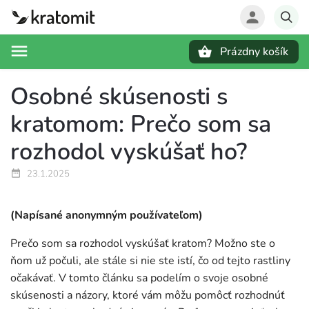
Prázdny košík
Hľadať
Osobné skúsenosti s
kratomom: Prečo som sa
rozhodol vyskúšať ho?
23.1.2025
(Napísané anonymným používateľom)
Prečo som sa rozhodol vyskúšať kratom? Možno ste o
ňom už počuli, ale stále si nie ste istí, čo od tejto rastliny
očakávať. V tomto článku sa podelím o svoje osobné
skúsenosti a názory, ktoré vám môžu pomôcť rozhodnúť