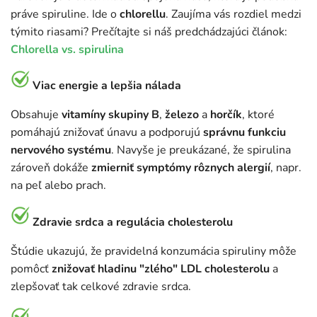
práve spiruline. Ide o
chlorellu
. Zaujíma vás rozdiel medzi
týmito riasami? Prečítajte si náš predchádzajúci článok:
Chlorella vs. spirulina
Viac energie a lepšia nálada
Obsahuje
vitamíny skupiny B
,
železo
a
horčík
, ktoré
pomáhajú znižovať únavu a podporujú
správnu funkciu
nervového systému
. Navyše je preukázané, že spirulina
zároveň dokáže
zmierniť symptómy rôznych alergií
, napr.
na peľ alebo prach.
Zdravie srdca a regulácia cholesterolu
Štúdie ukazujú, že pravidelná konzumácia spiruliny môže
pomôcť
znižovať hladinu "zlého" LDL cholesterolu
a
zlepšovať tak celkové zdravie srdca.