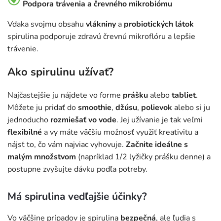
Podpora trávenia a črevného mikrobiómu
Vďaka svojmu obsahu
vlákniny
a
probiotických látok
spirulina podporuje zdravú črevnú mikroflóru a lepšie
trávenie.
Ako spirulinu užívať?
Najčastejšie ju nájdete vo forme
prášku
alebo
tabliet
.
Môžete ju pridať do
smoothie
,
džúsu
,
polievok
alebo si ju
jednoducho
rozmiešať vo vode
. Jej užívanie je tak veľmi
flexibilné
a vy máte väčšiu možnosť využiť kreativitu a
nájsť to, čo vám najviac vyhovuje.
Začnite ideálne s
malým množstvom
(napríklad 1/2 lyžičky prášku denne) a
postupne zvyšujte dávku podľa potreby.
Má spirulina vedľajšie účinky?
Vo väčšine prípadov je spirulina
bezpečná
, ale ľudia s