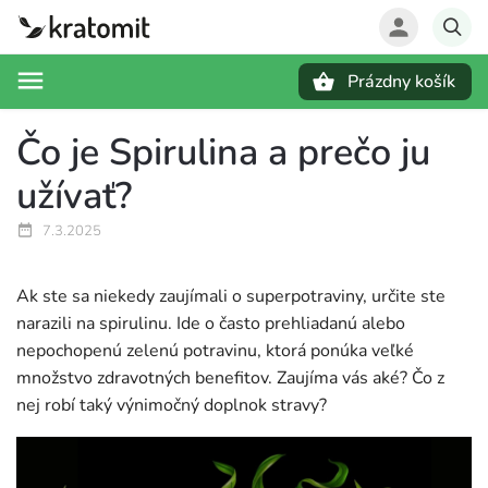
Prázdny košík
Hľadať
Čo je Spirulina a prečo ju
užívať?
7.3.2025
Ak ste sa niekedy zaujímali o superpotraviny, určite ste
narazili na spirulinu. Ide o často prehliadanú alebo
nepochopenú zelenú potravinu, ktorá ponúka veľké
množstvo zdravotných benefitov. Zaujíma vás aké? Čo z
nej robí taký výnimočný doplnok stravy?