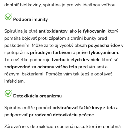
doplniť bielkoviny, spirulina je pre vás ideálnou voľbou.
Podpora imunity
Spirulina je plná
antioxidantov
, ako je
fykocyanín
, ktorý
pomáha bojovať proti zápalom a chráni bunky pred
poškodením. Môže za to aj vysoký obsah
polysacharidov
v
spolupráci
s prírodným farbivom
a práve
fykocyanínom
.
Toto všetko podporuje
tvorbu bielych krviniek
, ktoré sú
zodpovedné za ochranu vášho tela
pred vírusmi a
rôznymi baktériami. Pomôže vám tak lepšie odolávať
infekciám.
Detoxikácia organizmu
Spirulina môže pomôcť
odstraňovať ťažké kovy z tela
a
podporovať
prirodzenú detoxikáciu pečene
.
Zároveň je s detoxikáciou spojená riasa, ktorá je podobná