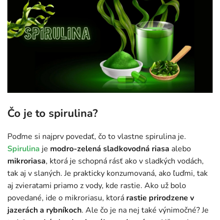
Čo je to spirulina?
Poďme si najprv povedať, čo to vlastne spirulina je.
Spirulina
je
modro-zelená sladkovodná riasa
alebo
mikroriasa
, ktorá je schopná rásť ako v sladkých vodách,
tak aj v slaných. Je prakticky konzumovaná, ako ľuďmi, tak
aj zvieratami priamo z vody, kde rastie. Ako už bolo
povedané, ide o mikroriasu, ktorá
rastie prirodzene v
jazerách a rybníkoch
. Ale čo je na nej také výnimočné? Je