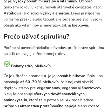
to jej
vysoký obsah minerálov a vitamínov
. Už pred
tisíckami rokov ju konzumovali staroveké civilizácie, napr.
Aztékovia
, ako
zdroj výživy a energie
. Dnes ju nájdeme
vo forme prášku alebo tabliet a je cenená pre svoj vysoký
obsah ako vitamínov a minerálov, tak aj
bielkovín
.
Prečo užívať spirulinu?
Poďme si povedať niekoľko dôvodov, prečo práve spirulinu
zaradiť do svojej každodennej rutiny:
Bohatý zdroj bielkovín
Čo je užitočné spomenúť, je jej
obsah bielkovín
. Spirulina
obsahuje
až 60–70 % bielkovín
, čo z nej robí skvelý
doplnok stravy pre
vegetariánov
,
veganov
aj
športovcov
.
Navyše obsahuje
všetkých deväť esenciálnych
aminokyselín
, ktoré telo potrebuje. Ak teda hľadáte
prírodnú alternatívu proteínového nápoja
alebo chcete