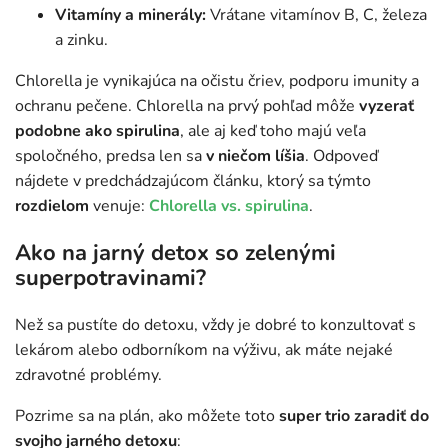
Vitamíny a minerály:
Vrátane vitamínov B, C, železa
a zinku.
Chlorella je vynikajúca na očistu čriev, podporu imunity a
ochranu pečene. Chlorella na prvý pohľad môže
vyzerať
podobne
ako spirulina
, ale aj keď toho majú veľa
spoločného, predsa len sa
v niečom líšia
. Odpoveď
nájdete v predchádzajúcom článku, ktorý sa týmto
rozdielom
venuje:
Chlorella vs. spirulina
.
Ako na jarný detox so zelenými
superpotravinami?
Než sa pustíte do detoxu, vždy je dobré to konzultovať s
lekárom alebo odborníkom na výživu, ak máte nejaké
zdravotné problémy.
Pozrime sa na plán, ako môžete toto
super trio zaradiť do
svojho jarného detoxu
: