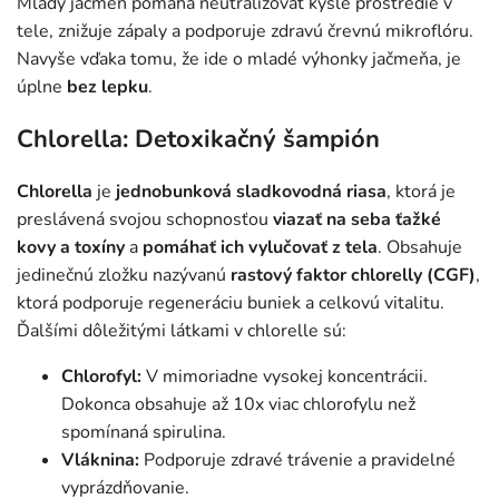
Mladý jačmeň pomáha neutralizovať kyslé prostredie v
tele, znižuje zápaly a podporuje zdravú črevnú mikroflóru.
Navyše vďaka tomu, že ide o mladé výhonky jačmeňa, je
úplne
bez lepku
.
Chlorella: Detoxikačný šampión
Chlorella
je
jednobunková sladkovodná riasa
, ktorá je
preslávená svojou schopnosťou
viazať na seba ťažké
kovy a toxíny
a
pomáhať ich vylučovať z tela
. Obsahuje
jedinečnú zložku nazývanú
rastový faktor chlorelly (CGF)
,
ktorá podporuje regeneráciu buniek a celkovú vitalitu.
Ďalšími dôležitými látkami v chlorelle sú:
Chlorofyl:
V mimoriadne vysokej koncentrácii.
Dokonca obsahuje až 10x viac chlorofylu než
spomínaná spirulina.
Vláknina:
Podporuje zdravé trávenie a pravidelné
vyprázdňovanie.