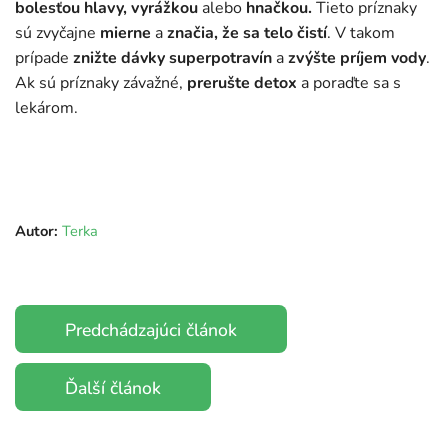
bolesťou hlavy, vyrážkou
alebo
hnačkou.
Tieto príznaky
sú zvyčajne
mierne
a
značia, že sa telo čistí
. V takom
prípade
znižte dávky superpotravín
a
zvýšte príjem vody
.
Ak sú príznaky závažné,
prerušte detox
a poraďte sa s
lekárom.
Autor:
Terka
Predchádzajúci článok
Ďalší článok