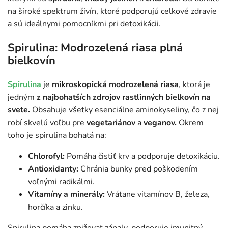
na široké spektrum živín, ktoré podporujú celkové zdravie
a sú ideálnymi pomocníkmi pri detoxikácii.
Spirulina: Modrozelená riasa plná
bielkovín
Spirulina
je
mikroskopická modrozelená riasa
, ktorá je
jedným
z najbohatších zdrojov rastlinných bielkovín na
svete.
Obsahuje všetky esenciálne aminokyseliny, čo z nej
robí skvelú voľbu pre
vegetariánov
a
veganov.
Okrem
toho je spirulina bohatá na:
Chlorofyl:
Pomáha čistiť krv a podporuje detoxikáciu.
Antioxidanty:
Chránia bunky pred poškodením
voľnými radikálmi.
Vitamíny a minerály:
Vrátane vitamínov B, železa,
horčíka a zinku.
Spirulina pomáha znižovať zápaly, podporuje imunitný