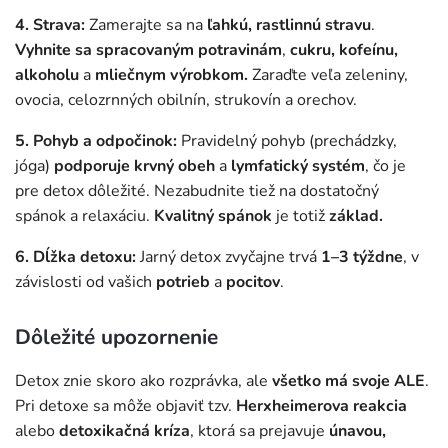
4. Strava:
Zamerajte sa na
ľahkú, rastlinnú stravu
.
Vyhnite sa spracovaným potravinám
,
cukru, kofeínu,
alkoholu
a
mliečnym výrobkom.
Zaraďte veľa zeleniny,
ovocia, celozrnných obilnín, strukovín a orechov.
5. Pohyb a odpočinok:
Pravidelný pohyb (prechádzky,
jóga)
podporuje krvný obeh
a
lymfatický systém
, čo je
pre detox dôležité. Nezabudnite tiež na dostatočný
spánok a relaxáciu.
Kvalitný spánok
je totiž
základ.
6. Dĺžka detoxu:
Jarný detox zvyčajne trvá
1–3 týždne
, v
závislosti od vašich
potrieb
a
pocitov
.
Dôležité upozornenie
Detox znie skoro ako rozprávka, ale
všetko má svoje ALE
.
Pri detoxe sa môže objaviť tzv.
Herxheimerova reakcia
alebo
detoxikačná kríza
, ktorá sa prejavuje
únavou,