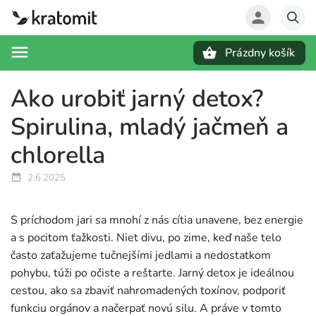
Prázdny košík
Hľadať
Ako urobiť jarný detox?
Spirulina, mladý jačmeň a
chlorella
2.6.2025
S príchodom jari sa mnohí z nás cítia unavene, bez energie
a s pocitom ťažkosti. Niet divu, po zime, keď naše telo
často zaťažujeme tučnejšími jedlami a nedostatkom
pohybu, túži po očiste a reštarte. Jarný detox je ideálnou
cestou, ako sa zbaviť nahromadených toxínov, podporiť
funkciu orgánov a načerpať novú silu. A práve v tomto