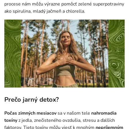
procese nám môžu výrazne pomôcť zelené superpotraviny
ako spirulina, mladý jačmeň a chlorella.
Prečo jarný detox?
Počas zimných mesiacov
sa v našom tele
nahromadia
toxíny
z jedla, znečisteného ovzdušia, stresu a ďalších
faktorov. Tieto toxíny môžu viesť k mnohým
nepríjemným