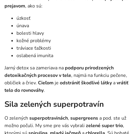
prejavom
, ako sú:
úzkosť
únava
bolesti hlavy
kožné problémy
tráviace ťažkosti
oslabená imunita
Jarný detox sa zameriava na
podporu prirodzených
detoxikačných procesov v tele
, najmä na funkciu pečene,
obličiek a čriev.
Cieľom
je
odstrániť škodlivé látky
a
vrátiť
telo do rovnováhy
.
Sila zelených superpotravín
O zelených
superpotravinách
,
supergreens
a pod. ste už
možno počuli. My sme pre vás vybrali
zelené super trio
,
ktorými sú
spirulina
,
mladý jačmeň
a
chlorella
. Sú bohaté