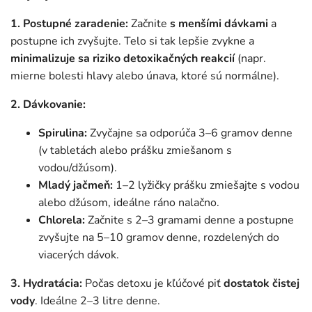
1. Postupné zaradenie:
Začnite
s menšími dávkami
a
postupne ich zvyšujte. Telo si tak lepšie zvykne a
minimalizuje sa riziko detoxikačných reakcií
(napr.
mierne bolesti hlavy alebo únava, ktoré sú normálne).
2. Dávkovanie:
Spirulina:
Zvyčajne sa odporúča 3–6 gramov denne
(v tabletách alebo prášku zmiešanom s
vodou/džúsom).
Mladý jačmeň:
1–2 lyžičky prášku zmiešajte s vodou
alebo džúsom, ideálne ráno nalačno.
Chlorela:
Začnite s 2–3 gramami denne a postupne
zvyšujte na 5–10 gramov denne, rozdelených do
viacerých dávok.
3. Hydratácia:
Počas detoxu je kľúčové piť
dostatok čistej
vody
. Ideálne 2–3 litre denne.