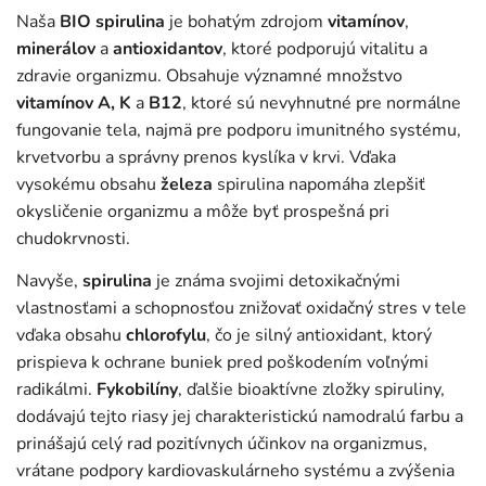
Naša
BIO spirulina
je bohatým zdrojom
vitamínov
,
minerálov
a
antioxidantov
, ktoré podporujú vitalitu a
zdravie organizmu. Obsahuje významné množstvo
vitamínov A, K
a
B12
, ktoré sú nevyhnutné pre normálne
fungovanie tela, najmä pre podporu imunitného systému,
krvetvorbu a správny prenos kyslíka v krvi. Vďaka
vysokému obsahu
železa
spirulina napomáha zlepšiť
okysličenie organizmu a môže byť prospešná pri
chudokrvnosti.
Navyše,
spirulina
je známa svojimi detoxikačnými
vlastnosťami a schopnosťou znižovať oxidačný stres v tele
vďaka obsahu
chlorofylu
, čo je silný antioxidant, ktorý
prispieva k ochrane buniek pred poškodením voľnými
radikálmi.
Fykobilíny
, ďalšie bioaktívne zložky spiruliny,
dodávajú tejto riasy jej charakteristickú namodralú farbu a
prinášajú celý rad pozitívnych účinkov na organizmus,
vrátane podpory kardiovaskulárneho systému a zvýšenia