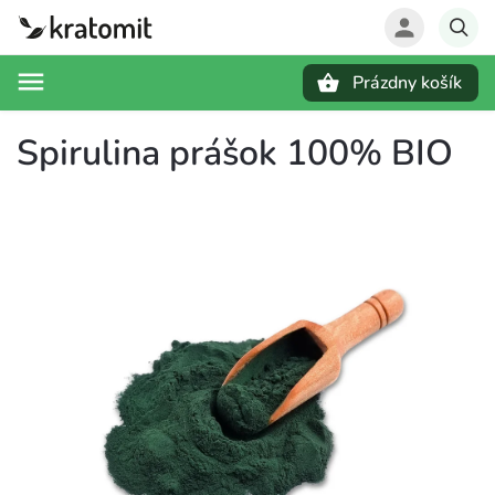
Prázdny košík
Hľadať
Spirulina prášok 100% BIO