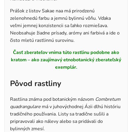
Prášok z listov Sakae naa má prirodzenú
zelenohnedú farbu a jemnú bylinnú vôňu. Vďaka
veľmi jemnej konzistencii sa ľahko rozmiešava.
Neobsahuje žiadne prísady, arómy ani farbivá a ide o
čisto mletú rastlinnú surovinu.
Časť zberateľov vníma túto rastlinu podobne ako
kratom – ako zaujímavý etnobotanický zberateľský
exemplár.
Pôvod rastliny
Rastlina známa pod botanickým názvom
Combretum
quadrangulare
má v juhovýchodnej Ázii dlhú históriu
tradičného používania. Listy sa tradične sušili a
pripravovali ako nálevy alebo sa pridávali do
bylinných zmesí.