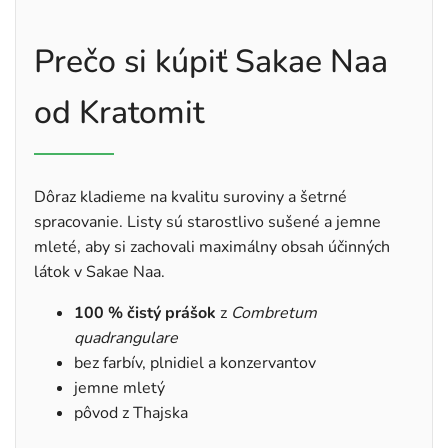
Prečo si kúpiť Sakae Naa
od Kratomit
Dôraz kladieme na kvalitu suroviny a šetrné
spracovanie. Listy sú starostlivo sušené a jemne
mleté, aby si zachovali maximálny obsah účinných
látok v Sakae Naa.
100 % čistý prášok
z
Combretum
quadrangulare
bez farbív, plnidiel a konzervantov
jemne mletý
pôvod z Thajska