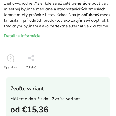
z juhovýchodnej Ázie, kde sa už celé
generácie
používa v
miestnej bylinné medicíne a etnobotanických zmesiach.
Jemne mletý prášok z listov Sakae Naa je
obľúbený
medzi
fanúšikmi prírodných produktov ako
zaujímavý
doplnok k
tradičným bylinám a ako perfektná alternatíva k kratomu.
Detailné informácie
Opýtať sa
Zdieľať
Zvoľte variant
Môžeme doručiť do:
Zvoľte variant
od
€15,36