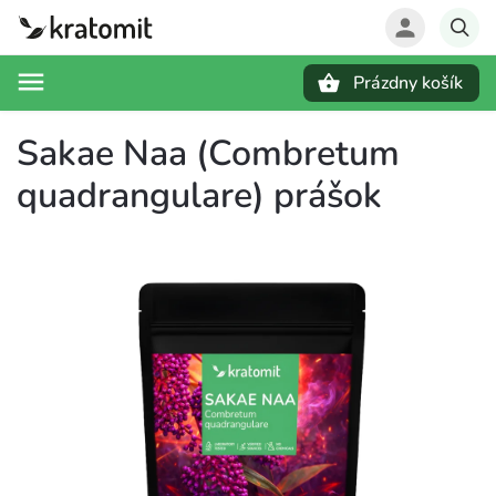
Prázdny košík
Hľadať
Sakae Naa (Combretum
quadrangulare) prášok