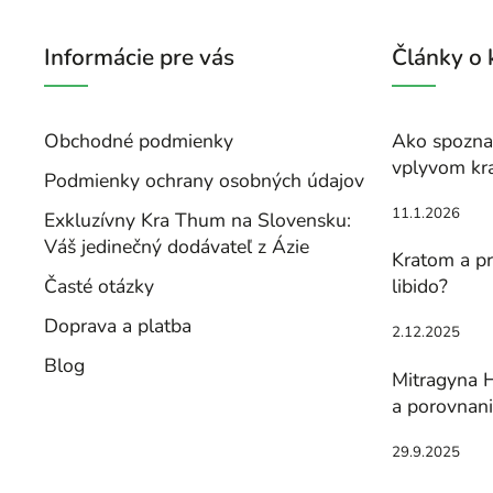
Informácie pre vás
Články o
Obchodné podmienky
Ako spoznať
vplyvom kr
Podmienky ochrany osobných údajov
11.1.2026
Exkluzívny Kra Thum na Slovensku:
Váš jedinečný dodávateľ z Ázie
Kratom a pr
Časté otázky
libido?
Doprava a platba
2.12.2025
Blog
Mitragyna H
a porovnan
29.9.2025