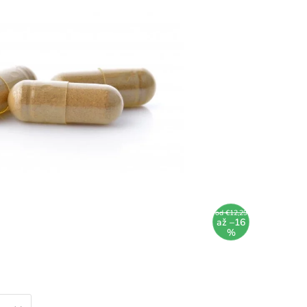
od €12,29
až –16
%