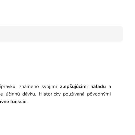
rípravku, známeho svojimi
zlepšujúcimi náladu
a
uje účinnú dávku. Historicky používaná pôvodnými
ívne funkcie
.