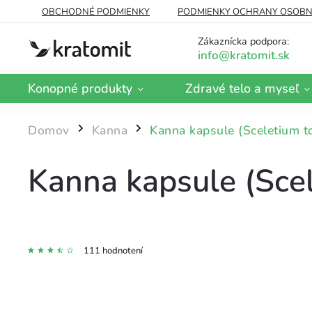
OBCHODNÉ PODMIENKY
PODMIENKY OCHRANY OSOBN
DOPRAVA A PLATBA
BLOG
Zákaznícka podpora:
Konopné produkty
Zdravé telo a myseľ
Domov
Kanna
Kanna kapsule (Sceletium t
/
/
Kanna kapsule (Sce
111 hodnotení