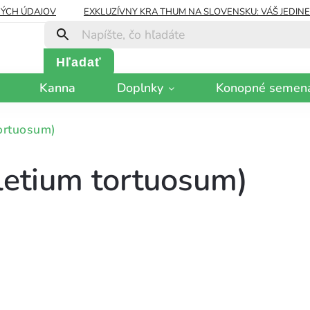
ÝCH ÚDAJOV
EXKLUZÍVNY KRA THUM NA SLOVENSKU: VÁŠ JEDIN
Hľadať
Kanna
Doplnky
Konopné semen
ortuosum)
letium tortuosum)