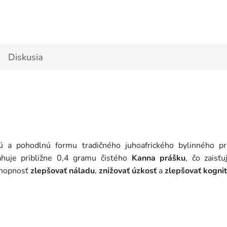
Diskusia
ú a pohodlnú formu tradičného juhoafrického bylinného p
huje približne 0,4 gramu čistého
Kanna prášku
, čo zaisť
chopnosť
zlepšovať náladu
,
znižovať úzkosť
a
zlepšovať kognit