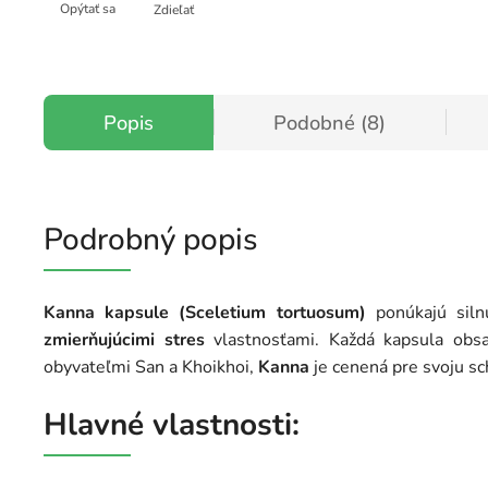
Opýtať sa
Zdieľať
Popis
Podobné (8)
Podrobný popis
Kanna kapsule (Sceletium tortuosum)
ponúkajú siln
zmierňujúcimi stres
vlastnosťami. Každá kapsula obsa
obyvateľmi San a Khoikhoi,
Kanna
je cenená pre svoju s
Hlavné vlastnosti: