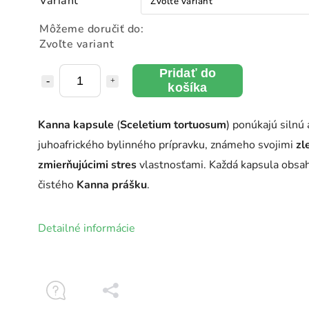
Variant
Môžeme doručiť do:
Zvoľte variant
Pridať do
košíka
Kanna kapsule
(
Sceletium tortuosum
) ponúkajú silnú
juhoafrického bylinného prípravku, známeho svojimi
zl
zmierňujúcimi stres
vlastnosťami. Každá kapsula obsah
čistého
Kanna prášku
.
Detailné informácie