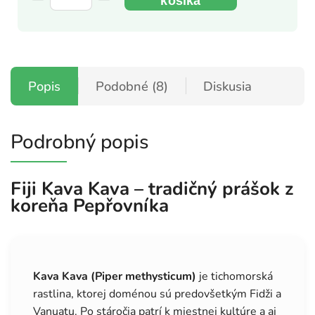
košíka
Popis
Podobné (8)
Diskusia
Podrobný popis
Fiji Kava Kava – tradičný prášok z
koreňa Pepřovníka
Kava Kava (Piper methysticum)
je tichomorská
rastlina, ktorej doménou sú predovšetkým Fidži a
Vanuatu. Po stáročia patrí k miestnej kultúre a aj