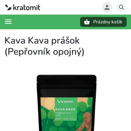
Prázdny košík
Hľadať
Kava Kava prášok
(Pepřovník opojný)