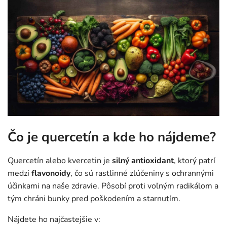
Čo je quercetín a kde ho nájdeme?
Quercetín alebo kvercetin je
silný antioxidant
, ktorý patrí
medzi
flavonoidy
, čo sú rastlinné zlúčeniny s ochrannými
účinkami na naše zdravie. Pôsobí proti voľným radikálom a
tým chráni bunky pred poškodením a starnutím.
Nájdete ho najčastejšie v: