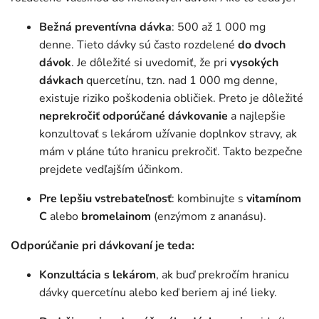
Bežná preventívna dávka
: 500 až 1 000 mg
denne. Tieto dávky sú často rozdelené
do dvoch
dávok
. Je dôležité si uvedomiť, že pri
vysokých
dávkach
quercetínu, tzn. nad 1 000 mg denne,
existuje riziko poškodenia obličiek. Preto je dôležité
neprekročiť odporúčané dávkovanie
a najlepšie
konzultovať s lekárom užívanie doplnkov stravy, ak
mám v pláne túto hranicu prekročiť. Takto bezpečne
prejdete vedľajším účinkom.
Pre lepšiu vstrebateľnosť
: kombinujte s
vitamínom
C
alebo
bromelainom
(enzýmom z ananásu).
Odporúčanie pri dávkovaní je teda:
Konzultácia s lekárom
, ak buď prekročím hranicu
dávky quercetínu alebo keď beriem aj iné lieky.