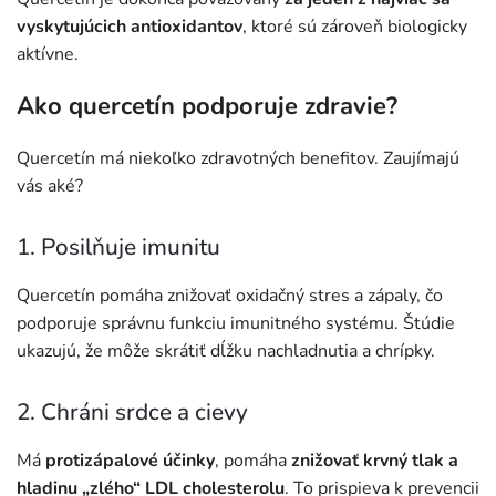
vyskytujúcich antioxidantov
, ktoré sú zároveň biologicky
aktívne.
Ako quercetín podporuje zdravie?
Quercetín má niekoľko zdravotných benefitov. Zaujímajú
vás aké?
1. Posilňuje imunitu
Quercetín pomáha znižovať oxidačný stres a zápaly, čo
podporuje správnu funkciu imunitného systému. Štúdie
ukazujú, že môže skrátiť dĺžku nachladnutia a chrípky.
2. Chráni srdce a cievy
Má
protizápalové účinky
, pomáha
znižovať krvný tlak a
hladinu „zlého“ LDL cholesterolu
. To prispieva k prevencii