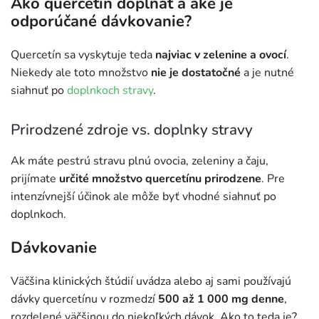
Ako quercetín dopĺňať a aké je
odporúčané dávkovanie?
Quercetín sa vyskytuje teda
najviac v zelenine a ovocí
.
Niekedy ale toto množstvo
nie je dostatočné
a je nutné
siahnuť po
doplnkoch stravy
.
Prirodzené zdroje vs. doplnky stravy
Ak máte pestrú stravu plnú ovocia, zeleniny a čaju,
prijímate
určité množstvo quercetínu prirodzene
. Pre
intenzívnejší účinok ale môže byť vhodné siahnuť po
doplnkoch.
Dávkovanie
Väčšina klinických štúdií uvádza alebo aj sami používajú
dávky quercetínu v rozmedzí
500 až 1 000 mg denne
,
rozdelené väčšinou do niekoľkých dávok. Ako to teda je?