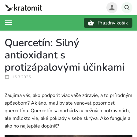
Prázdny košík
Hľadať
Quercetín: Silný
antioxidant s
protizápalovými účinkami
16.3.2025
Zaujíma vás, ako podporiť viac vaše zdravie, a to prírodným
spôsobom? Ak áno, mali by ste venovať pozornosť
quercetínu. Quercetín sa nachádza v bežných potravinách,
ale málokto vie, aké poklady v sebe skrýva. Ako funguje a
ako ho najlepšie doplniť?