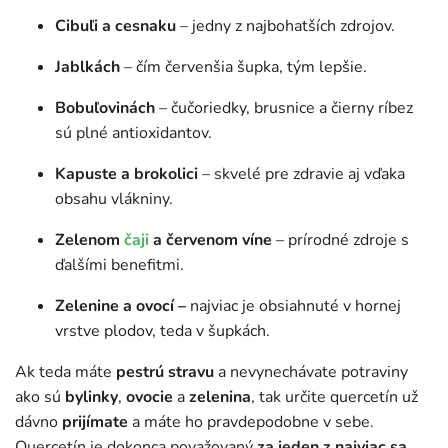
Cibuľi a cesnaku
– jedny z najbohatších zdrojov.
Jablkách
– čím červenšia šupka, tým lepšie.
Bobuľovinách
– čučoriedky, brusnice a čierny ríbez
sú plné antioxidantov.
Kapuste a brokolici
– skvelé pre zdravie aj vďaka
obsahu vlákniny.
Zelenom
čaji
a červenom víne
– prírodné zdroje s
ďalšími benefitmi.
Zelenine a ovocí –
najviac je obsiahnuté v hornej
vrstve plodov, teda v šupkách.
Ak teda máte
pestrú stravu
a nevynechávate potraviny
ako sú
bylinky
,
ovocie
a
zelenina
, tak určite quercetín už
dávno
prijímate
a máte ho pravdepodobne v sebe.
Quercetín je dokonca považovaný
za jeden z najviac sa