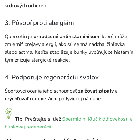
srdcových ochorení.
3. Pôsobí proti alergiám
Quercetín je
prirodzené antihistaminikum
, ktoré môže
zmierniť prejavy alergií, ako sú senná nádcha, žihľavka
alebo astma. Keďže stabilizuje bunky uvoľňujúce histamín,
tým znižuje alergické reakcie.
4. Podporuje regeneráciu svalov
Športovci ocenia jeho schopnosť
znižovať zápaly
a
urýchľovať regeneráciu
po fyzickej námahe.
Tip
: Prečítajte si tiež
Spermidin: Kľúč k dlhovekosti a
bunkovej regenerácii