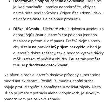
Dodržiavanie odporúčaného dávkovania
– ideálne
je, keď maximálnu hranicu neprekročíte, vždy sa
najmä riďte podľa výrobcu. Odporúčanú dennú dávku
nájdete najčastejšie na obale produktu.
Dĺžka užívania –
Niektoré zdroje dokonca uvádzajú a
odporúčajú užívať quercetín cca po dobu jedného
mesiaca a potom si dať pauzu. Prečo? Najmä preto,
aby si
telo na pravidelný príjem nezvyklo
, a hoci je
quercetín dobre znášaný, tak dlhodobé vysoké dávky
môžu zaťažovať pečeň a obličky.
Pauza
tak pomôže
telu sa
prirodzene detoxikovať
.
Na záver je teda quercetín doslova prírodný superhrdina
medzi antioxidantmi. Posilňuje imunitu, chráni srdce,
bojuje proti alergiám a pomáha telu zvládať zápaly. Nech
už ho prijímate z potravín alebo v doplnkoch, je skvelým
pomocníkom pre celkové zdravie.