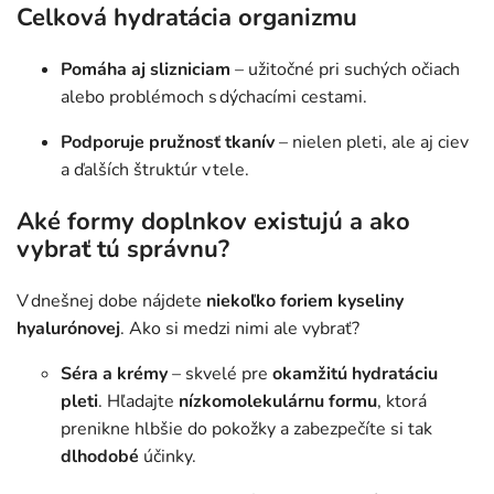
Celková hydratácia organizmu
Pomáha aj slizniciam
– užitočné pri suchých očiach
alebo problémoch s dýchacími cestami.
Podporuje pružnosť tkanív
– nielen pleti, ale aj ciev
a ďalších štruktúr v tele.
Aké formy doplnkov existujú a ako
vybrať tú správnu?
V dnešnej dobe nájdete
niekoľko foriem kyseliny
hyalurónovej
. Ako si medzi nimi ale vybrať?
Séra a krémy
– skvelé pre
okamžitú hydratáciu
pleti
. Hľadajte
nízkomolekulárnu
formu
, ktorá
prenikne hlbšie do pokožky a zabezpečíte si tak
dlhodobé
účinky.