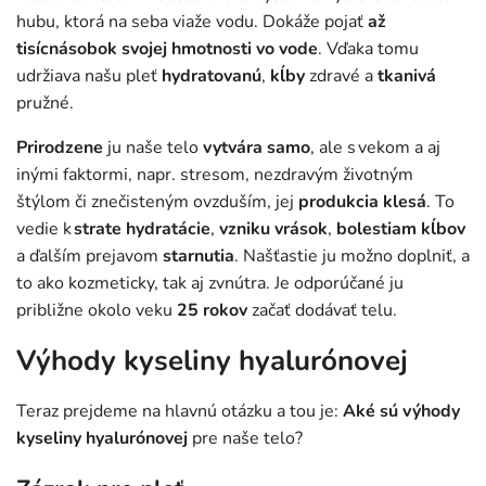
hubu, ktorá na seba viaže vodu. Dokáže pojať
až
tisícnásobok svojej hmotnosti
vo vode
. Vďaka tomu
udržiava našu pleť
hydratovanú
,
kĺby
zdravé a
tkanivá
pružné.
Prirodzene
ju naše telo
vytvára samo
, ale s vekom a aj
inými faktormi, napr. stresom, nezdravým životným
štýlom či znečisteným ovzduším, jej
produkcia klesá
. To
vedie k
strate hydratácie
,
vzniku
vrások
,
bolestiam
kĺbov
a ďalším prejavom
starnutia
. Našťastie ju možno doplniť, a
to ako kozmeticky, tak aj zvnútra. Je odporúčané ju
približne okolo veku
25 rokov
začať dodávať telu.
Výhody kyseliny hyalurónovej
Teraz prejdeme na hlavnú otázku a tou je:
Aké sú výhody
kyseliny hyalurónovej
pre naše telo?