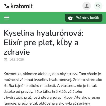
Prázdny košík
Hľadať
Kyselina hyalurónová:
Elixír pre pleť, kĺby a
zdravie
16.3.2025
Kozmetika, skincare alebo aj doplnky stravy. Tam všade je
možné si všimnúť kyseliny hyalurónovej. Znie to skoro ako
zložka tajného elixíru mladosti. A vlastne… nie je to tak
ďaleko od pravdy. Táto látka hrá kľúčovú úlohu
v hydratácii, pružnosti pleti a zdraví kĺbov. Ale ako presne
funguje, prečo je tak obľúbená a ako vybrať správny