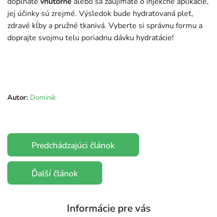
dopĺňate
vnútorne
alebo sa zaujímate o injekčné aplikácie,
jej účinky sú zrejmé. Výsledok bude hydratovaná pleť,
zdravé kĺby a pružné tkanivá. Vyberte si správnu formu a
doprajte svojmu telu poriadnu dávku hydratácie!
Autor:
Dominik
Predchádzajúci článok
Ďalší článok
Informácie pre vás