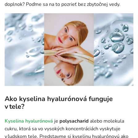
doplnok? Poďme sa na to pozrieť bez zbytočnej vedy.
Ako kyselina hyalurónová funguje
v tele?
Kyselina hyalurónová
je
polysacharid
alebo molekula
cukru, ktorá sa vo vysokých koncentráciách vyskytuje
v ľudskom tele. Predstavme si kyselinu hyalurónovú ako