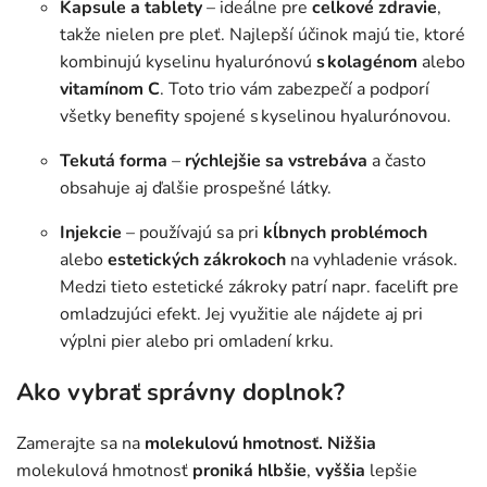
Kapsule a tablety
– ideálne pre
celkové zdravie
,
takže nielen pre pleť. Najlepší účinok majú tie, ktoré
kombinujú kyselinu hyalurónovú
s kolagénom
alebo
vitamínom
C
. Toto trio vám zabezpečí a podporí
všetky benefity spojené s kyselinou hyalurónovou.
Tekutá forma
–
rýchlejšie
sa vstrebáva
a často
obsahuje aj ďalšie prospešné látky.
Injekcie
– používajú sa pri
kĺbnych problémoch
alebo
estetických zákrokoch
na vyhladenie vrások.
Medzi tieto estetické zákroky patrí napr. facelift pre
omladzujúci efekt. Jej využitie ale nájdete aj pri
výplni pier alebo pri omladení krku.
Ako vybrať správny doplnok?
Zamerajte sa na
molekulovú hmotnosť. Nižšia
molekulová hmotnosť
proniká hlbšie
,
vyššia
lepšie