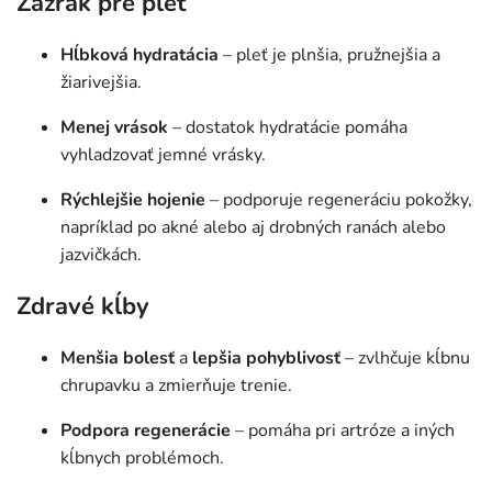
Zázrak pre pleť
Hĺbková hydratácia
– pleť je plnšia, pružnejšia a
žiarivejšia.
Menej vrások
– dostatok hydratácie pomáha
vyhladzovať jemné vrásky.
Rýchlejšie hojenie
– podporuje regeneráciu pokožky,
napríklad po akné alebo aj drobných ranách alebo
jazvičkách.
Zdravé kĺby
Menšia bolesť
a
lepšia pohyblivosť
– zvlhčuje kĺbnu
chrupavku a zmierňuje trenie.
Podpora regenerácie
– pomáha pri artróze a iných
kĺbnych problémoch.