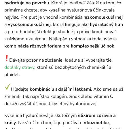
hydratuje na povrchu
. Ktorá je ideálna? Záleží na tom, čo
primárne chcete, aby kyselina hyalurónová účinkovala
najviac. Pre pleť je vhodná kombinácia
nízkomolekulárnej
a
vysokomolekulárnej
, ktorá funguje ako
hydratačný film
a pre dlhodobejší efekt je vhodné ju práve kombinovať
s nízkomolekulárnou. Najlepšou voľbou sa teda uvádza
kombinácia rôznych foriem pre komplexnejší účinok
.
Dávajte pozor na
zloženie
. Ideálne si vyberajte tie
doplnky stravy
, ktoré sú bez zbytočných chemikálií a
plnídel.
Hľadajte
kombináciu s ďalšími látkami
. Ako sme sa už
zmienili, tak napríklad kolagén, zinok alebo vitamín C
dokážu zvýšiť účinnosť kyseliny hyalurónovej.
Kyselina hyalurónová je skutočným
elixírom zdravia a
krásy
. Nezáleží na tom, či ju používate
v kozmetike
,