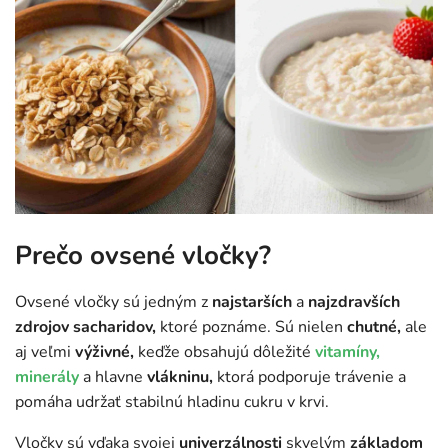
Prečo ovsené vločky?
Ovsené vločky sú jedným z
najstarších
a
najzdravších
zdrojov sacharidov,
ktoré poznáme. Sú nielen
chutné,
ale
aj veľmi
výživné,
keďže obsahujú dôležité
vitamíny,
minerály
a hlavne
vlákninu,
ktorá podporuje trávenie a
pomáha udržať stabilnú hladinu cukru v krvi.
Vločky sú vďaka svojej
univerzálnosti
skvelým
základom