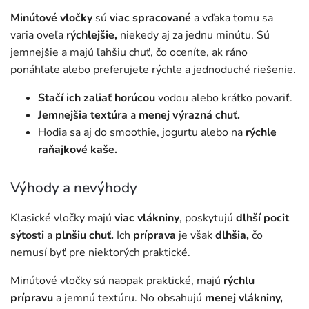
Minútové vločky
sú
viac spracované
a vďaka tomu sa
varia oveľa
rýchlejšie,
niekedy aj za jednu minútu. Sú
jemnejšie a majú ľahšiu chuť, čo oceníte, ak ráno
ponáhľate alebo preferujete rýchle a jednoduché riešenie.
Stačí ich zaliať horúcou
vodou alebo krátko povariť.
Jemnejšia textúra
a
menej výrazná chuť.
Hodia sa aj do smoothie, jogurtu alebo na
rýchle
raňajkové kaše.
Výhody a nevýhody
Klasické vločky majú
viac
vlákniny
, poskytujú
dlhší pocit
sýtosti
a
plnšiu chuť.
Ich
príprava
je však
dlhšia,
čo
nemusí byť pre niektorých praktické.
Minútové vločky sú naopak praktické, majú
rýchlu
prípravu
a jemnú textúru. No obsahujú
menej vlákniny,