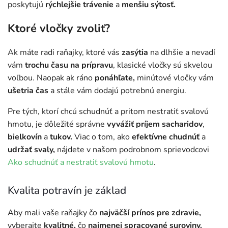
poskytujú
rýchlejšie trávenie
a
menšiu sýtosť.
Ktoré vločky zvoliť?
Ak máte radi raňajky, ktoré vás
zasýtia
na dlhšie a nevadí
vám
trochu času na prípravu
, klasické vločky sú skvelou
voľbou. Naopak ak ráno
ponáhľate,
minútové vločky vám
ušetria čas
a stále vám dodajú potrebnú energiu.
Pre tých, ktorí chcú schudnúť a pritom nestratiť svalovú
hmotu, je dôležité správne
vyvážiť príjem sacharidov
,
bielkovín
a
tukov.
Viac o tom, ako
efektívne chudnúť
a
udržať svaly,
nájdete v našom podrobnom sprievodcovi
Ako schudnúť a nestratiť svalovú hmotu
.
Kvalita potravín je základ
Aby mali vaše raňajky čo
najväčší prínos pre zdravie,
vyberajte
kvalitné,
čo
najmenej spracované suroviny.