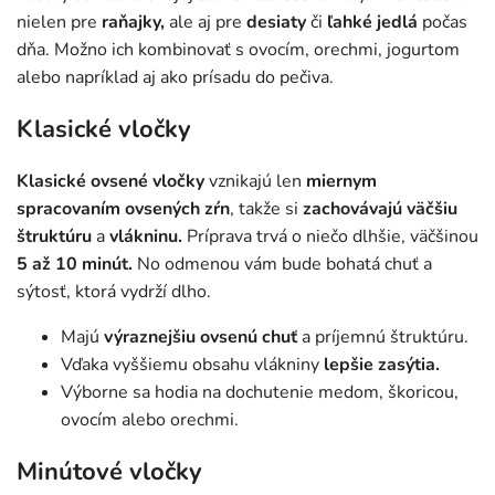
nielen pre
raňajky,
ale aj pre
desiaty
či
ľahké jedlá
počas
dňa. Možno ich kombinovať s ovocím, orechmi, jogurtom
alebo napríklad aj ako prísadu do pečiva.
Klasické vločky
Klasické ovsené vločky
vznikajú len
miernym
spracovaním ovsených zŕn
, takže si
zachovávajú väčšiu
štruktúru
a
vlákninu.
Príprava trvá o niečo dlhšie, väčšinou
5 až 10 minút.
No odmenou vám bude bohatá chuť a
sýtosť, ktorá vydrží dlho.
Majú
výraznejšiu ovsenú chuť
a príjemnú štruktúru.
Vďaka vyššiemu obsahu vlákniny
lepšie zasýtia.
Výborne sa hodia na dochutenie medom, škoricou,
ovocím alebo orechmi.
Minútové vločky