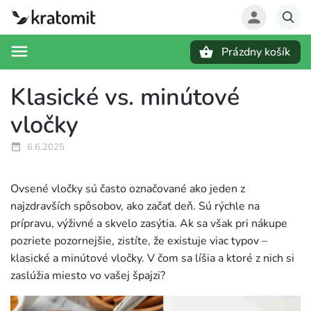
Prázdny košík
Hľadať
Klasické vs. minútové
vločky
6.6.2025
Ovsené vločky sú často označované ako jeden z
najzdravších spôsobov, ako začať deň. Sú rýchle na
prípravu, výživné a skvelo zasýtia. Ak sa však pri nákupe
pozriete pozornejšie, zistíte, že existuje viac typov –
klasické a minútové vločky. V čom sa líšia a ktoré z nich si
zaslúžia miesto vo vašej špajzi?