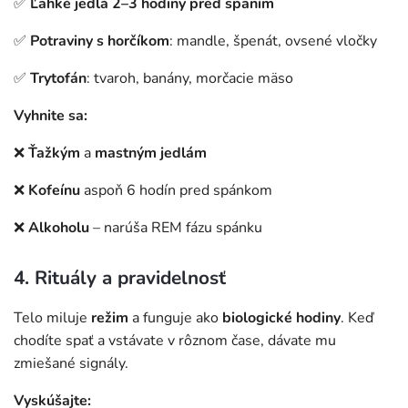
✅
Ľahké jedlá 2–3 hodiny pred spaním
✅
Potraviny s horčíkom
: mandle, špenát, ovsené vločky
✅
Trytofán
: tvaroh, banány, morčacie mäso
Vyhnite sa:
❌
Ťažkým
a
mastným jedlám
❌
Kofeínu
aspoň 6 hodín pred spánkom
❌
Alkoholu
– narúša REM fázu spánku
4. Rituály a pravidelnosť
Telo miluje
režim
a funguje ako
biologické hodiny
. Keď
chodíte spať a vstávate v rôznom čase, dávate mu
zmiešané signály.
Vyskúšajte: