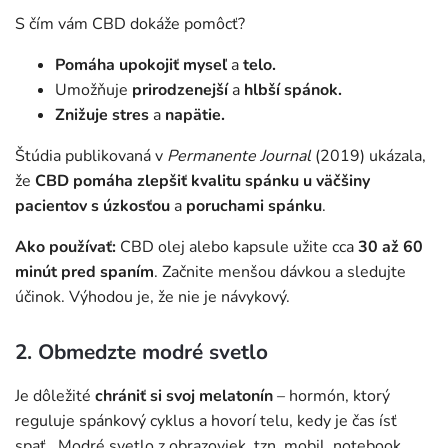
S čím vám CBD dokáže pomôcť?
Pomáha upokojiť myseľ
a
telo.
Umožňuje
prirodzenejší
a
hlbší spánok.
Znižuje stres
a
napätie.
Štúdia publikovaná v
Permanente Journal
(2019) ukázala,
že
CBD pomáha zlepšiť kvalitu spánku u väčšiny
pacientov s úzkosťou
a
poruchami spánku
.
Ako používať:
CBD olej alebo kapsule užite cca
30 až 60
minút pred spaním
. Začnite menšou dávkou a sledujte
účinok. Výhodou je, že nie je návykový.
2. Obmedzte modré svetlo
J
e dôležité
chrániť si svoj melatonín
– hormón, ktorý
reguluje spánkový cyklus a hovorí telu, kedy je čas ísť
spať. Modré svetlo z obrazoviek, tzn. mobil, notebook,