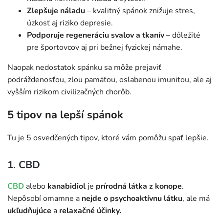
Zlepšuje náladu
– kvalitný spánok znižuje stres,
úzkosť aj riziko depresie.
Podporuje regeneráciu svalov a tkanív
– dôležité
pre športovcov aj pri bežnej fyzickej námahe.
Naopak nedostatok spánku sa môže prejaviť
podráždenosťou, zlou pamäťou, oslabenou imunitou, ale aj
vyšším rizikom civilizačných chorôb.
5 tipov na lepší spánok
Tu je 5 osvedčených tipov, ktoré vám pomôžu spať lepšie.
1. CBD
CBD
alebo
kanabidiol
je
prírodná látka z konope
.
Nepôsobí omamne a
nejde o psychoaktívnu látku
, ale má
ukľudňujúce
a
relaxačné účinky.