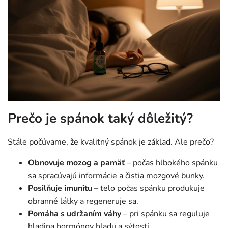
Prečo je spánok taký dôležitý?
Stále počúvame, že kvalitný spánok je základ. Ale prečo?
Obnovuje mozog a pamäť
– počas hlbokého spánku
sa spracúvajú informácie a čistia mozgové bunky.
Posilňuje imunitu
– telo počas spánku produkuje
obranné látky a regeneruje sa.
Pomáha s udržaním váhy
– pri spánku sa reguluje
hladina hormónov hladu a sýtosti.