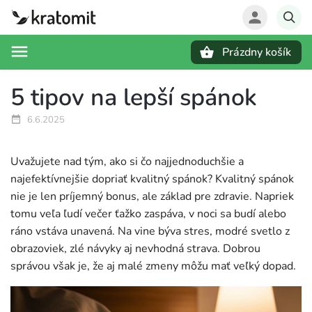
Prázdny košík
Hľadať
5 tipov na lepší spánok
6.6.2025
Uvažujete nad tým, ako si čo najjednoduchšie a
najefektívnejšie dopriať kvalitný spánok? Kvalitný spánok
nie je len príjemný bonus, ale základ pre zdravie. Napriek
tomu veľa ľudí večer ťažko zaspáva, v noci sa budí alebo
ráno vstáva unavená. Na vine býva stres, modré svetlo z
obrazoviek, zlé návyky aj nevhodná strava. Dobrou
správou však je, že aj malé zmeny môžu mať veľký dopad.