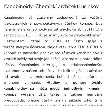
Kanabinoidy: Chemickí architekti účinkov
Kanabinoidy sú zlúčeniny zodpovedné za väčšinu
fyziologických a psychoaktívnych účinkov konope. Dva
najznámejšie kanabinoidy sú tetrahydrokanabinol (THC) a
kanabidiol (CBD). THC je známy svojimi psychoaktívnymi
vlastnosťami, zatiaľ čo CBD sa často spája s
terapeutickými účinkami. Nejde však len o THC a CBD. V
konope sa nachádza viac ako sto rôznych kanabinoidov, z
ktorých každý má svoje jedinečné vlastnosti a potenciálne
účinky. Kanabinoidy interagujú s endokanabinoidným
systémom v našom tele, čo vedie k širokej škále účinkov,
od uvoľnenia a zmiernenia bolesti až po eufóriu a
zmenené vnímanie.
Hladiny a pomery týchto
kanabinoidov sa môžu medzi jednotlivými kmeňmi
konope výrazne líšiť
, takže je takmer nemožné
predpovedať presné účinky len na základe toho, či je