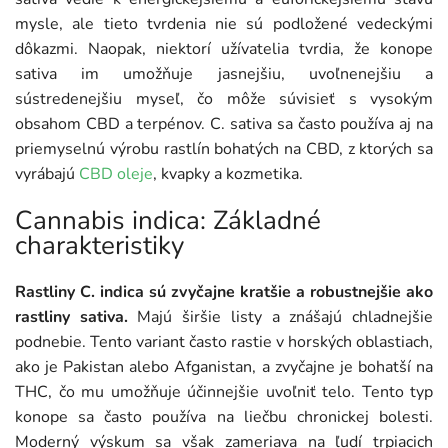
mysle, ale tieto tvrdenia nie sú podložené vedeckými
dôkazmi. Naopak, niektorí užívatelia tvrdia, že konope
sativa im umožňuje jasnejšiu, uvoľnenejšiu a
sústredenejšiu myseľ, čo môže súvisieť s vysokým
obsahom CBD a terpénov. C. sativa sa často používa aj na
priemyselnú výrobu rastlín bohatých na CBD, z ktorých sa
vyrábajú
CBD oleje
, kvapky a kozmetika.
Cannabis indica: Základné
charakteristiky
Rastliny C. indica sú zvyčajne kratšie a robustnejšie ako
rastliny sativa.
Majú širšie listy a znášajú chladnejšie
podnebie. Tento variant často rastie v horských oblastiach,
ako je Pakistan alebo Afganistan, a zvyčajne je bohatší na
THC, čo mu umožňuje účinnejšie uvoľniť telo. Tento typ
konope sa často používa na liečbu chronickej bolesti.
Moderný výskum sa však zameriava na ľudí trpiacich