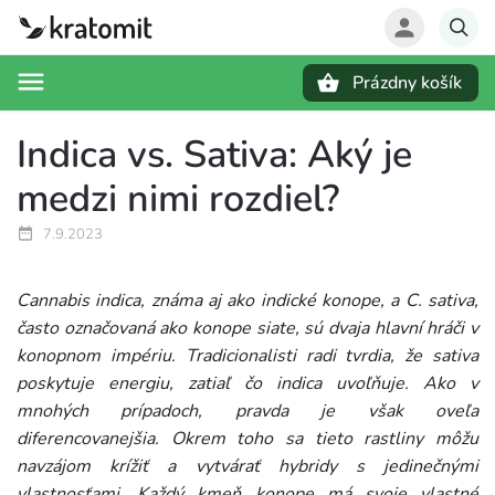
Prázdny košík
Hľadať
Indica vs. Sativa: Aký je
medzi nimi rozdiel?
7.9.2023
Cannabis indica, známa aj ako indické konope, a C. sativa,
často označovaná ako konope siate, sú dvaja hlavní hráči v
konopnom impériu. Tradicionalisti radi tvrdia, že sativa
poskytuje energiu, zatiaľ čo indica uvoľňuje. Ako v
mnohých prípadoch, pravda je však oveľa
diferencovanejšia. Okrem toho sa tieto rastliny môžu
navzájom krížiť a vytvárať hybridy s jedinečnými
vlastnosťami. Každý kmeň konope má svoje vlastné