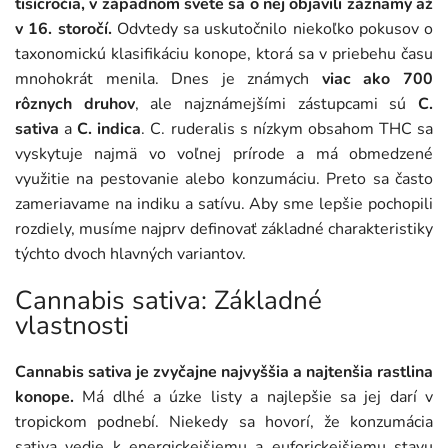
tisícročia, v západnom svete sa o nej objavili záznamy až
v 16. storočí.
Odvtedy sa uskutočnilo niekoľko pokusov o
taxonomickú klasifikáciu konope, ktorá sa v priebehu času
mnohokrát menila. Dnes je známych
viac ako 700
rôznych druhov
, ale najznámejšími zástupcami sú
C.
sativa
a
C. indica
. C. ruderalis s nízkym obsahom THC sa
vyskytuje najmä vo voľnej prírode a má obmedzené
využitie na pestovanie alebo konzumáciu. Preto sa často
zameriavame na indiku a satívu. Aby sme lepšie pochopili
rozdiely, musíme najprv definovať základné charakteristiky
týchto dvoch hlavných variantov.
Cannabis sativa: Základné
vlastnosti
Cannabis sativa je zvyčajne najvyššia a najtenšia rastlina
konope.
Má dlhé a úzke listy a najlepšie sa jej darí v
tropickom podnebí. Niekedy sa hovorí, že konzumácia
sativa vedie k energickejšiemu a euforickejšiemu stavu