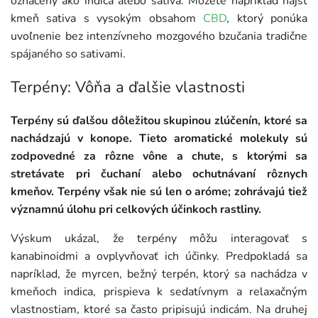
označený ako indica alebo sativa. Môžete napríklad nájsť
kmeň sativa s vysokým obsahom
CBD
, ktorý ponúka
uvoľnenie bez intenzívneho mozgového bzučania tradične
spájaného so sativami.
Terpény: Vôňa a ďalšie vlastnosti
Terpény sú ďalšou dôležitou skupinou zlúčenín, ktoré sa
nachádzajú v konope. Tieto aromatické molekuly sú
zodpovedné za rôzne vône a chute, s ktorými sa
stretávate pri čuchaní alebo ochutnávaní rôznych
kmeňov. Terpény však nie sú len o aróme; zohrávajú tiež
významnú úlohu pri celkových účinkoch rastliny.
Výskum ukázal, že terpény môžu interagovať s
kanabinoidmi a ovplyvňovať ich účinky. Predpokladá sa
napríklad, že myrcen, bežný terpén, ktorý sa nachádza v
kmeňoch indica, prispieva k sedatívnym a relaxačným
vlastnostiam, ktoré sa často pripisujú indicám. Na druhej