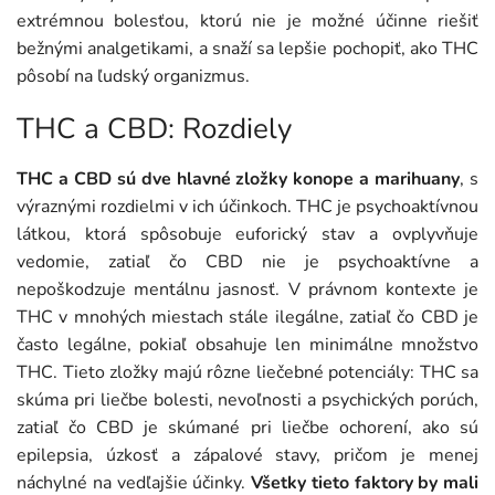
extrémnou bolesťou, ktorú nie je možné účinne riešiť
bežnými analgetikami, a snaží sa lepšie pochopiť, ako THC
pôsobí na ľudský organizmus.
THC a CBD: Rozdiely
THC a CBD sú dve hlavné zložky konope a marihuany
, s
výraznými rozdielmi v ich účinkoch. THC je psychoaktívnou
látkou, ktorá spôsobuje euforický stav a ovplyvňuje
vedomie, zatiaľ čo CBD nie je psychoaktívne a
nepoškodzuje mentálnu jasnosť. V právnom kontexte je
THC v mnohých miestach stále ilegálne, zatiaľ čo CBD je
často legálne, pokiaľ obsahuje len minimálne množstvo
THC. Tieto zložky majú rôzne liečebné potenciály: THC sa
skúma pri liečbe bolesti, nevoľnosti a psychických porúch,
zatiaľ čo CBD je skúmané pri liečbe ochorení, ako sú
epilepsia, úzkosť a zápalové stavy, pričom je menej
náchylné na vedľajšie účinky.
Všetky tieto faktory by mali