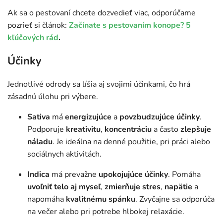
Ak sa o pestovaní chcete dozvedieť viac, odporúčame
pozrieť si článok:
Začínate s pestovaním konope? 5
kľúčových rád
.
Účinky
Jednotlivé odrody sa líšia aj svojimi účinkami, čo hrá
zásadnú úlohu pri výbere.
Sativa
má
energizujúce
a
povzbudzujúce
účinky
.
Podporuje
kreativitu
,
koncentráciu
a často
zlepšuje
náladu
. Je ideálna na denné použitie, pri práci alebo
sociálnych aktivitách.
Indica
má prevažne
upokojujúce účinky
. Pomáha
uvoľniť telo aj myseľ
,
zmierňuje
stres
,
napätie
a
napomáha
kvalitnému spánku
. Zvyčajne sa odporúča
na večer alebo pri potrebe hlbokej relaxácie.