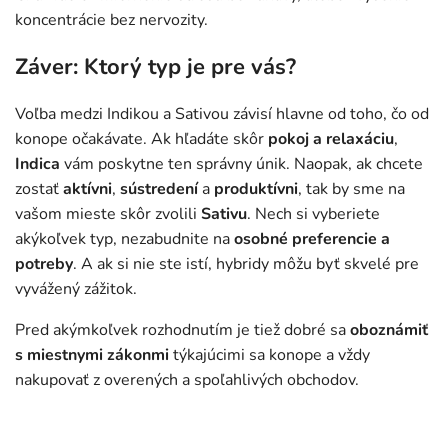
koncentrácie bez nervozity.
Záver: Ktorý typ je pre vás?
Voľba medzi Indikou a Sativou závisí hlavne od toho, čo od
konope očakávate. Ak hľadáte skôr
pokoj a relaxáciu
,
Indica
vám poskytne ten správny únik. Naopak, ak chcete
zostať
aktívni
,
sústredení
a
produktívni
, tak by sme na
vašom mieste skôr zvolili
Sativu
. Nech si vyberiete
akýkoľvek typ, nezabudnite na
osobné preferencie a
potreby
. A ak si nie ste istí, hybridy môžu byť skvelé pre
vyvážený zážitok.
Pred akýmkoľvek rozhodnutím je tiež dobré sa
oboznámiť
s miestnymi zákonmi
týkajúcimi sa konope a vždy
nakupovať z overených a spoľahlivých obchodov.