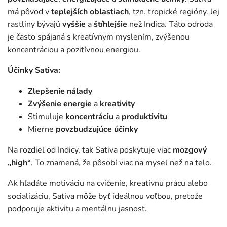
má pôvod v
teplejších oblastiach
, tzn. tropické regióny. Jej
rastliny bývajú
vyššie
a
štíhlejšie
než Indica. Táto odroda
je často spájaná s kreatívnym myslením, zvýšenou
koncentráciou a pozitívnou energiou.
Účinky Sativa:
Zlepšenie nálady
Zvýšenie energie
a
kreativity
Stimuluje
koncentráciu
a
produktivitu
Mierne
povzbudzujúce
účinky
Na rozdiel od Indicy, tak Sativa poskytuje viac
mozgový
„high“
. To znamená, že pôsobí viac na myseľ než na telo.
Ak hľadáte motiváciu na cvičenie, kreatívnu prácu alebo
socializáciu, Sativa môže byť ideálnou voľbou, pretože
podporuje aktivitu a mentálnu jasnosť.