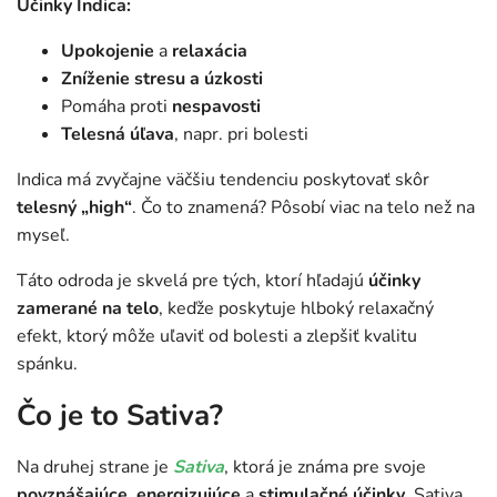
Účinky Indica:
Upokojenie
a
relaxácia
Zníženie stresu a úzkosti
Pomáha proti
nespavosti
Telesná úľava
, napr. pri bolesti
Indica má zvyčajne väčšiu tendenciu poskytovať skôr
telesný „high“
. Čo to znamená? Pôsobí viac na telo než na
myseľ.
Táto odroda je skvelá pre tých, ktorí hľadajú
účinky
zamerané na telo
, keďže poskytuje hlboký relaxačný
efekt, ktorý môže uľaviť od bolesti a zlepšiť kvalitu
spánku.
Čo je to Sativa?
Na druhej strane je
Sativa
, ktorá je známa pre svoje
povznášajúce
,
energizujúce
a
stimulačné
účinky
. Sativa