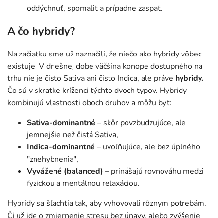
oddýchnuť, spomaliť a prípadne zaspať.
A čo hybridy?
Na začiatku sme už naznačili, že niečo ako hybridy vôbec
existuje. V dnešnej dobe väčšina konope dostupného na
trhu nie je čisto Sativa ani čisto Indica, ale práve
hybridy.
Čo sú v skratke kríženci týchto dvoch typov. Hybridy
kombinujú vlastnosti oboch druhov a môžu byť:
Sativa-dominantné
– skôr povzbudzujúce, ale
jemnejšie než čistá Sativa,
Indica-dominantné
– uvoľňujúce, ale bez úplného
"znehybnenia",
Vyvážené (balanced)
– prinášajú rovnováhu medzi
fyzickou a mentálnou relaxáciou.
Hybridy sa šľachtia tak, aby vyhovovali rôznym potrebám.
Či už ide o zmiernenie stresu bez únavy, alebo zvýšenie