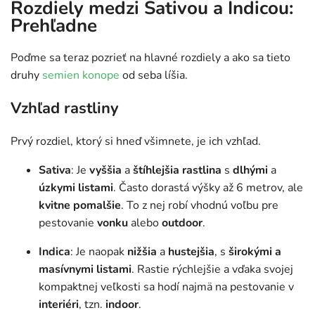
Rozdiely medzi Sativou a Indicou:
Prehľadne
Poďme sa teraz pozrieť na hlavné rozdiely a ako sa tieto
druhy
semien konope
od seba líšia.
Vzhľad rastliny
Prvý rozdiel, ktorý si hneď všimnete, je ich vzhľad.
Sativa
: Je
vyššia
a
štíhlejšia
rastlina
s
dlhými
a
úzkymi
listami
. Často dorastá výšky až 6 metrov, ale
kvitne pomalšie
. To z nej robí vhodnú voľbu pre
pestovanie
vonku
alebo
outdoor
.
Indica
: Je naopak
nižšia
a
hustejšia
, s
širokými a
masívnymi listami
. Rastie rýchlejšie a vďaka svojej
kompaktnej veľkosti sa hodí najmä na pestovanie v
interiéri
, tzn.
indoor
.