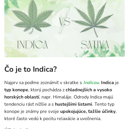
Čo je to Indica?
Najprv sa poďme zoznámiť v skratke s
Indicou
.
Indica
je
typ konope
, ktorý pochádza z
chladnejších a vysoko
horských oblastí
, napr. Himaláje. Odrody Indica majú
tendenciu rásť nižšie a s
hustejšími listami
. Tento typ
konope je známy pre svoje
upokojujúce, ťažšie účinky
,
ktoré často vedú k pocitu relaxácie a uvoľnenia.