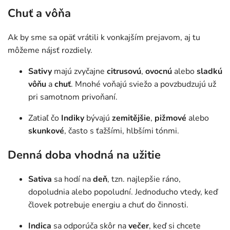
Chuť a vôňa
Ak by sme sa opäť vrátili k vonkajším prejavom, aj tu
môžeme nájsť rozdiely.
Sativy
majú zvyčajne
citrusovú
,
ovocnú
alebo
sladkú
vôňu
a
chuť
. Mnohé voňajú sviežo a povzbudzujú už
pri samotnom privoňaní.
Zatiaľ čo
Indiky
bývajú
zemitějšie
,
pižmové
alebo
skunkové
, často s ťažšími, hlbšími tónmi.
Denná doba vhodná na užitie
Sativa
sa hodí na
deň
, tzn. najlepšie ráno,
dopoludnia alebo popoludní. Jednoducho vtedy, keď
človek potrebuje energiu a chuť do činnosti.
Indica
sa odporúča skôr na
večer
, keď si chcete