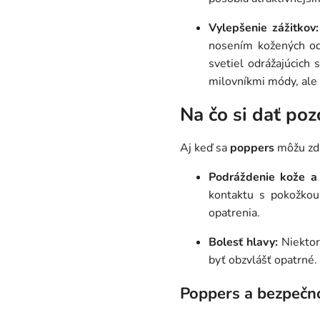
Vylepšenie zážitkov:
nosením kožených ode
svetiel odrážajúcich
milovníkmi módy, ale 
Na čo si dať poz
Aj keď sa
poppers
môžu zdať
Podráždenie kože a 
kontaktu s pokožkou
opatrenia.
Bolesť hlavy:
Niektorí
byť obzvlášť opatrné.
Poppers a bezpečn