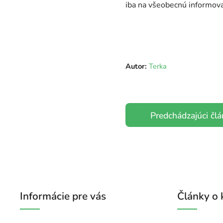
iba na všeobecnú informova
Autor:
Terka
Predchádzajúci čl
Informácie pre vás
Články o