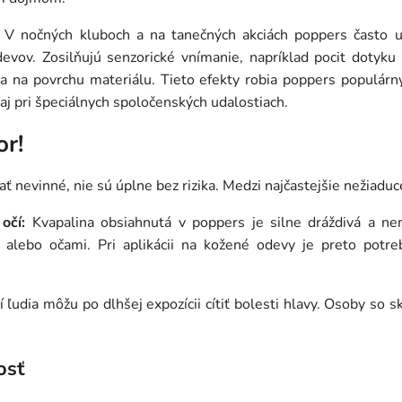
V nočných kluboch a na tanečných akciách poppers často u
vov. Zosilňujú senzorické vnímanie, napríklad pocit dotyku 
 sa na povrchu materiálu. Tieto efekty robia poppers populá
aj pri špeciálnych spoločenských udalostiach.
or!
 nevinné, nie sú úplne bez rizika. Medzi najčastejšie nežiaduce
očí:
Kvapalina obsiahnutá v poppers je silne dráždivá a ne
 alebo očami. Pri aplikácii na kožené odevy je preto potr
 ľudia môžu po dlhšej expozícii cítiť bolesti hlavy. Osoby so
osť