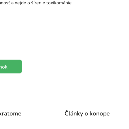
nosť a nejde o šírenie toxikománie.
ánok
 kratome
Články o konope