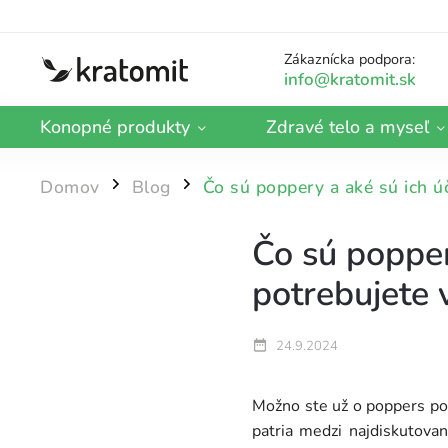
Zákaznícka podpora:
Konopné produkty
Zdravé telo a myseľ
Domov
Blog
Čo sú poppery a aké sú ich úč
/
/
Čo sú popper
potrebujete 
24.9.2024
Možno ste už o poppers poču
patria medzi najdiskutova