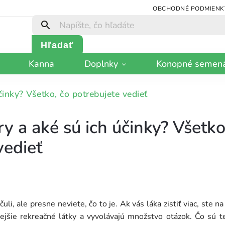
OBCHODNÉ PODMIENK
Hľadať
Kanna
Doplnky
Konopné semen
inky? Všetko, čo potrebujete vedieť
y a aké sú ich účinky? Všetko
vedieť
li, ale presne neviete, čo to je. Ak vás láka zistiť viac, ste
nejšie rekreačné látky a vyvolávajú množstvo otázok. Čo sú t