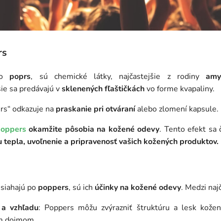
rs
ako
poprs
, sú chemické látky, najčastejšie z rodiny
amy
šie sa predávajú v
sklenených fľaštičkách
vo forme kvapaliny.
rs“ odkazuje na
praskanie pri otváraní
alebo zlomení kapsule.
oppers
okamžite pôsobia na kožené odevy
. Tento efekt sa 
nu tepla, uvoľnenie a pripravenosť vašich kožených produktov.
 siahajú po
poppers
, sú ich
účinky na kožené odevy
. Medzi naj
 a vzhľadu
: Poppers môžu zvýrazniť štruktúru a lesk kožen
ím dojmom.