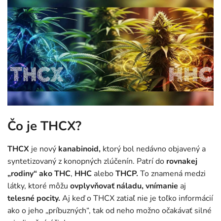
Čo je THCX?
THCX
je nový
kanabinoid,
ktorý bol nedávno objavený a
syntetizovaný z konopných zlúčenín. Patrí do
rovnakej
„rodiny“ ako THC
,
HHC
alebo
THCP.
To znamená medzi
látky, ktoré môžu
ovplyvňovať náladu, vnímanie
aj
telesné pocity.
Aj keď o THCX zatiaľ nie je toľko informácií
ako o jeho „príbuzných“, tak od neho možno očakávať silné