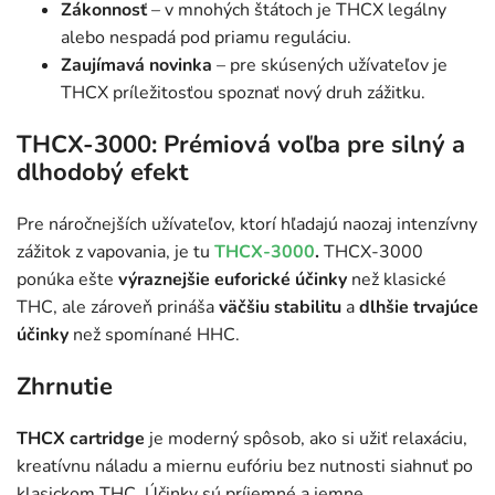
Zákonnosť
– v mnohých štátoch je THCX legálny
alebo nespadá pod priamu reguláciu.
Zaujímavá novinka
– pre skúsených užívateľov je
THCX príležitosťou spoznať nový druh zážitku.
THCX-3000: Prémiová voľba pre silný a
dlhodobý efekt
Pre náročnejších užívateľov, ktorí hľadajú naozaj intenzívny
zážitok z vapovania, je tu
THCX-3000
.
THCX-3000
ponúka ešte
výraznejšie euforické účinky
než klasické
THC, ale zároveň prináša
väčšiu stabilitu
a
dlhšie trvajúce
účinky
než spomínané HHC.
Zhrnutie
THCX cartridge
je moderný spôsob, ako si užiť relaxáciu,
kreatívnu náladu a miernu eufóriu bez nutnosti siahnuť po
klasickom THC. Účinky sú príjemné a jemne