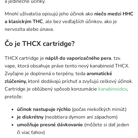
a jedinečné účinky.
Mnohí užívatelia opisujú jeho účinok ako
niečo medzi HHC
a klasickým THC
, ale bez vedľajších účinkov, ako je
nervozita alebo únava.
Čo je THCX cartridge?
THCX cartridge je
náplň do vaporizačného pera
, tzv.
vape, ktorá obsahuje práve tento nový kanabinoid THCX.
Zvyčajne je doplnená o terpény, teda
aromatické
zlúčeniny,
ktoré dodávajú príchuť a zvyšujú celkový účinok.
Cartridge je obľúbený spôsob konzumácie
kanabinoidov
,
pretože:
účinok nastupuje rýchlo
(počas niekoľkých minút)
je diskrétny
(neobtiera dymom ani zápachom)
umožňuje presné dávkovanie
(môžete si dať jeden
či viac ťahov)