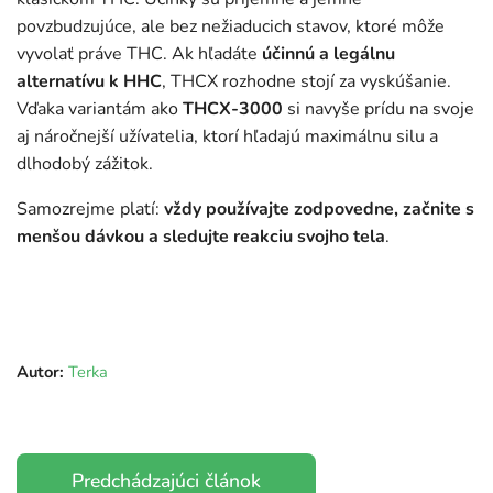
povzbudzujúce, ale bez nežiaducich stavov, ktoré môže
vyvolať práve THC. Ak hľadáte
účinnú a legálnu
alternatívu k HHC
, THCX rozhodne stojí za vyskúšanie.
Vďaka variantám ako
THCX-3000
si navyše prídu na svoje
aj náročnejší užívatelia, ktorí hľadajú maximálnu silu a
dlhodobý zážitok.
Samozrejme platí:
vždy používajte zodpovedne, začnite s
menšou dávkou a sledujte reakciu svojho tela
.
Autor:
Terka
Predchádzajúci článok