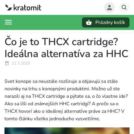
Prázdny košík
Hľadať
Čo je to THCX cartridge?
Ideálna alternatíva za HHC
21.7.2025
Svet konope sa neustále rozširuje a objavujú sa stále
novinky na trhu s konopnými produktmi. Možno už ste
narazili aj na THCX cartridge a pýtate sa, o čo vlastne ide?
Ako sa líši od známejších HHC cartridgí? A prečo sa o
THCX hovorí ako o ideálnej alternatíve práve za HHC? V
tomto článku všetko jednoducho vysvetlíme.