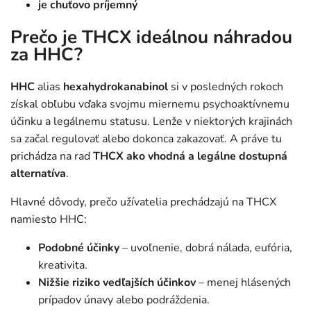
je chuťovo príjemný
Prečo je THCX ideálnou náhradou
za HHC?
HHC
alias
hexahydrokanabinol
si v posledných rokoch
získal obľubu vďaka svojmu miernemu psychoaktívnemu
účinku a legálnemu statusu. Lenže v niektorých krajinách
sa začal regulovať alebo dokonca zakazovať. A práve tu
prichádza na rad
THCX ako vhodná a legálne dostupná
alternatíva
.
Hlavné dôvody, prečo užívatelia prechádzajú na THCX
namiesto HHC:
Podobné účinky
– uvoľnenie, dobrá nálada, eufória,
kreativita.
Nižšie riziko vedľajších účinkov
– menej hlásených
prípadov únavy alebo podráždenia.