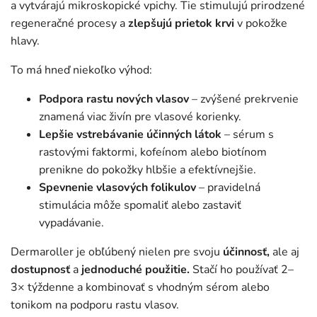
a vytvárajú mikroskopické vpichy. Tie stimulujú prirodzené
regeneračné procesy a
zlepšujú prietok krvi
v pokožke
hlavy.
To má hneď niekoľko výhod:
Podpora rastu nových vlasov
– zvýšené prekrvenie
znamená viac živín pre vlasové korienky.
Lepšie vstrebávanie účinných látok
– sérum s
rastovými faktormi, kofeínom alebo biotínom
prenikne do pokožky hlbšie a efektívnejšie.
Spevnenie vlasových folikulov
– pravidelná
stimulácia môže spomaliť alebo zastaviť
vypadávanie.
Dermaroller je obľúbený nielen pre svoju
účinnosť,
ale aj
dostupnosť
a
jednoduché použitie.
Stačí ho používať 2–
3× týždenne a kombinovať s vhodným sérom alebo
tonikom na podporu rastu vlasov.