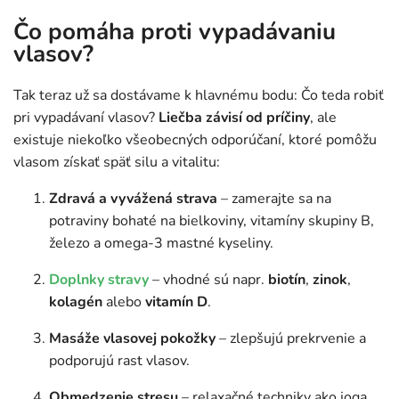
Čo pomáha proti vypadávaniu
vlasov?
Tak teraz už sa dostávame k hlavnému bodu: Čo teda robiť
pri vypadávaní vlasov?
Liečba závisí
od príčiny
, ale
existuje niekoľko všeobecných odporúčaní, ktoré pomôžu
vlasom získať späť silu a vitalitu:
Zdravá a vyvážená strava
– zamerajte sa na
potraviny bohaté na bielkoviny, vitamíny skupiny B,
železo a omega-3 mastné kyseliny.
Doplnky stravy
– vhodné sú napr.
biotín
,
zinok
,
kolagén
alebo
vitamín
D
.
Masáže vlasovej pokožky
– zlepšujú prekrvenie a
podporujú rast vlasov.
Obmedzenie stresu
– relaxačné techniky ako joga,