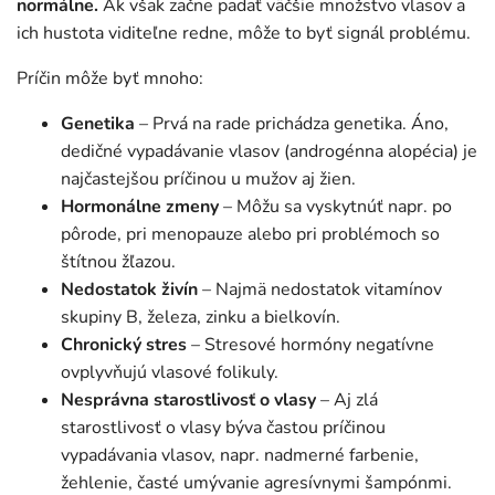
normálne.
Ak však začne padať väčšie množstvo vlasov a
ich hustota viditeľne redne, môže to byť signál problému.
Príčin môže byť mnoho:
Genetika
– Prvá na rade prichádza genetika. Áno,
dedičné vypadávanie vlasov (androgénna alopécia) je
najčastejšou príčinou u mužov aj žien.
Hormonálne zmeny
– Môžu sa vyskytnúť napr. po
pôrode, pri menopauze alebo pri problémoch so
štítnou žľazou.
Nedostatok živín
– Najmä nedostatok vitamínov
skupiny B, železa, zinku a bielkovín.
Chronický stres
– Stresové hormóny negatívne
ovplyvňujú vlasové folikuly.
Nesprávna starostlivosť o vlasy
– Aj zlá
starostlivosť o vlasy býva častou príčinou
vypadávania vlasov, napr. nadmerné farbenie,
žehlenie, časté umývanie agresívnymi šampónmi.