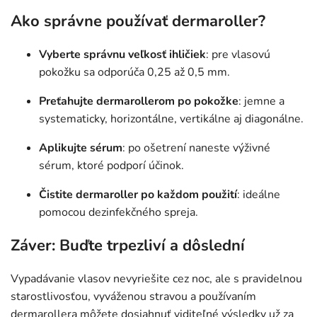
Ako správne používať dermaroller?
Vyberte správnu veľkosť ihličiek
: pre vlasovú
pokožku sa odporúča 0,25 až 0,5 mm.
Preťahujte dermarollerom po pokožke
: jemne a
systematicky, horizontálne, vertikálne aj diagonálne.
Aplikujte sérum
: po ošetrení naneste výživné
sérum, ktoré podporí účinok.
Čistite dermaroller po každom použití
: ideálne
pomocou dezinfekčného spreja.
Záver: Buďte trpezliví a dôslední
Vypadávanie vlasov nevyriešite cez noc, ale s pravidelnou
starostlivosťou, vyváženou stravou a používaním
dermarollera môžete dosiahnuť viditeľné výsledky už za