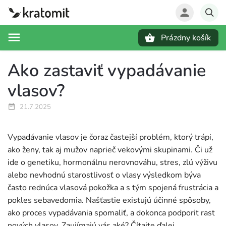
Prázdny košík
Hľadať
Ako zastaviť vypadávanie
vlasov?
21.7.2025
Vypadávanie vlasov je čoraz častejší problém, ktorý trápi,
ako ženy, tak aj mužov naprieč vekovými skupinami. Či už
ide o genetiku, hormonálnu nerovnováhu, stres, zlú výživu
alebo nevhodnú starostlivosť o vlasy výsledkom býva
často rednúca vlasová pokožka a s tým spojená frustrácia a
pokles sebavedomia. Našťastie existujú účinné spôsoby,
ako proces vypadávania spomaliť, a dokonca podporiť rast
nových vlasov. Zaujímajú vás aké? Čítajte ďalej.