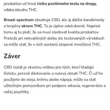
produktov už hrozí
riziko pozitívneho testu na drogy,
vďaka obsahu THC.
Broad-spectrum
obsahuje CBD, ale aj ďalšie kanabinoidy
a terpény
okrem THC.
To je úplne odstránené. Napriek
tomu aj tu platí, že sa musí sledovať kvalita produktov.
Pretože pri nekvalitných alebo zle testovaných výrobkoch
sa môže stať, že v nich zostanú stopové množstvá THC.
Záver
CBD izolát je skvelou voľbou pre tých, ktorí hľadajú
čistotu, presné dávkovanie a nulový obsah THC. Či už ho
použijete do oleja, krému alebo nápoja, môže sa stať
užitočným pomocníkom pri podpore zdravia, regenerácie a
vašej psychiky.