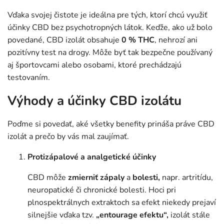
Vďaka svojej čistote je ideálna pre tých, ktorí chcú využiť
účinky CBD bez psychotropných látok. Keďže, ako už bolo
povedané, CBD izolát obsahuje
0 % THC
, nehrozí ani
pozitívny test na drogy. Môže byť tak bezpečne používaný
aj športovcami alebo osobami, ktoré prechádzajú
testovaním.
Výhody a účinky CBD izolátu
Poďme si povedať, aké všetky benefity prináša práve CBD
izolát a prečo by vás mal zaujímať.
Protizápalové a analgetické účinky
CBD môže
zmierniť zápaly
a
bolesti,
napr. artritídu,
neuropatické či chronické bolesti. Hoci pri
plnospektrálnych extraktoch sa efekt niekedy prejaví
silnejšie vďaka tzv.
„entourage efektu“,
izolát stále