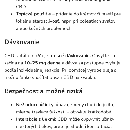
CBD.
Topické použitie
– pridanie do krémov či mastí pre
lokálnu starostlivosť, napr. pri bolestiach svalov
alebo kožných problémoch.
Dávkovanie
CBD izolát umožňuje
presné dávkovanie.
Obvykle sa
začína na
10–25 mg denne
a dávka sa postupne zvyšuje
podľa individuálnej reakcie. Pri domácej výrobe oleja si
možno ľahko spočítať obsah CBD na kvapku.
Bezpečnosť a možné riziká
Nežiaduce účinky:
únava, zmeny chuti do jedla,
mierne tráviace ťažkosti – obvykle krátkodobé.
Interakcie s liekmi:
CBD môže ovplyvniť účinky
niektorých liekov, preto je vhodná konzultácia s