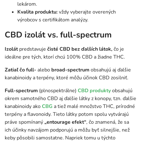
lekárom.
Kvalita produktu:
vždy vyberajte overených
výrobcov s certifikátom analýzy.
CBD izolát vs. full-spectrum
Izolát
predstavuje
čisté CBD bez ďalších látok,
čo je
ideálne pre tých, ktorí chcú 100% CBD a žiadne THC.
Zatiaľ čo full-
alebo
broad-spectrum
obsahujú aj ďalšie
kanabinoidy a terpény, ktoré môžu účinok CBD zosilniť.
Full-spectrum
(plnospektrálne)
CBD produkty
obsahujú
okrem samotného CBD aj ďalšie látky z konopy, tzn. ďalšie
kanabinoidy ako
CBG
a tiež malé množstvo THC, prírodné
terpény a flavonoidy. Tieto látky potom spolu vytvárajú
práve spomínaný
„entourage efekt“
, čo znamená, že sa
ich účinky navzájom podporujú a môžu byť silnejšie, než
keby pôsobili samostatne. Napriek tomu u týchto