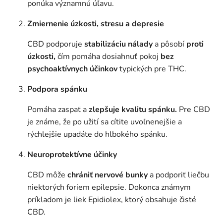
ponúka významnú úľavu.
Zmiernenie úzkosti, stresu a depresie
CBD podporuje
stabilizáciu nálady
a pôsobí
proti
úzkosti,
čím pomáha dosiahnuť pokoj
bez
psychoaktívnych účinkov
typických pre THC.
Podpora spánku
Pomáha zaspať a
zlepšuje kvalitu spánku.
Pre CBD
je známe, že po užití sa cítite uvoľnenejšie a
rýchlejšie upadáte do hlbokého spánku.
Neuroprotektívne účinky
CBD môže
chrániť nervové bunky
a podporiť liečbu
niektorých foriem epilepsie. Dokonca známym
príkladom je liek Epidiolex, ktorý obsahuje čisté
CBD.