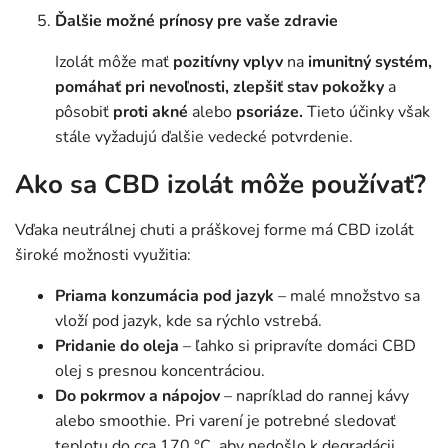
Ďalšie možné prínosy pre vaše zdravie
Izolát môže mať
pozitívny vplyv
na
imunitný systém,
pomáhať pri nevoľnosti, zlepšiť stav pokožky
a
pôsobiť
proti akné
alebo
psoriáze.
Tieto účinky však
stále vyžadujú ďalšie vedecké potvrdenie.
Ako sa CBD izolát môže používať?
Vďaka neutrálnej chuti a práškovej forme má CBD izolát
široké možnosti využitia:
Priama konzumácia pod jazyk
– malé množstvo sa
vloží pod jazyk, kde sa rýchlo vstrebá.
Pridanie do oleja
– ľahko si pripravíte domáci CBD
olej s presnou koncentráciou.
Do pokrmov a nápojov
– napríklad do rannej kávy
alebo smoothie. Pri varení je potrebné sledovať
teplotu do cca 170 °C, aby nedošlo k degradácii