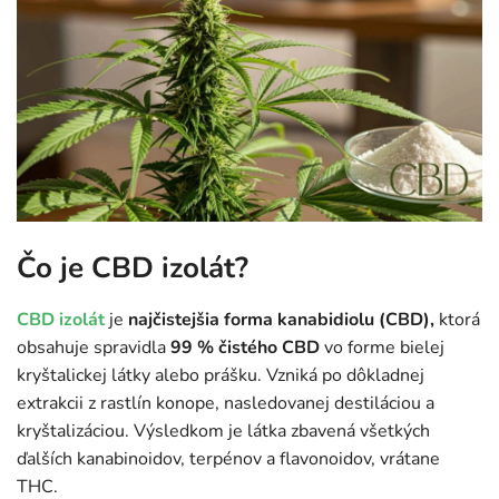
Čo je CBD izolát?
CBD izolát
je
najčistejšia forma kanabidiolu (CBD),
ktorá
obsahuje spravidla
99 % čistého CBD
vo forme bielej
kryštalickej látky alebo prášku. Vzniká po dôkladnej
extrakcii z rastlín konope, nasledovanej destiláciou a
kryštalizáciou. Výsledkom je látka zbavená všetkých
ďalších kanabinoidov, terpénov a flavonoidov, vrátane
THC.