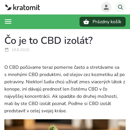
Prázdny košík
Hľadať
Čo je to CBD izolát?
18.8.2025
O CBD počúvame teraz pomerne často a stretávame sa
s mnohými CBD produktmi, od olejov cez kozmetiku až po
potraviny. Niektorí ľudia chcú užívať zmes viacerých látok z
konope, iní dávajú prednosť len čistému CBD v čo
najvyššej koncentrácii. Ak spadáte do druhej možnosti,
mali by ste CBD izolát poznať. Poďme si CBD izolát
predstaviť v celej svojej kráse.