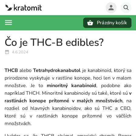
Prázdny košík
Hľadať
Čo je THC-B edibles?
4.6.2024
THCB
alebo
Tetrahydrokanabutol
je kanabinoid, ktorý sa
prirodzene vyskytuje v rastline konope, hoci len v malom
množstve. Je to
minoritný kanabinoid
, podobne ako
napríklad THCH. Minoritné kanabinoidy sú také, ktoré sú
v
rastlinách konope prítomné v malých množstvách
, na
rozdiel od hlavných kanabinoidov, ako sú THC a CBD,
ktoré sú v rastlinách konope prítomné vo väčších
množstvách.