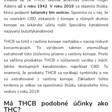
Uvádza sa, že THCB skúmal americký chemik Roger
Adams
už v roku
1942
.
V roku 2019
sa objavila štúdia,
ktorú podporil
taliansky tím vedcov
. Spomína sa v nej, že
vo vzorkách CBD získaných z konope a rôznych druhov
konope na lekárske účely našli špeciálny kanabinoid
nazývaný butylfykanabinoid.
THCB sa totiž v rastline konope nachádza v naozaj nízkych
koncentráciách. To výrobcom takmer znemožňuje
extrahovať túto zlúčeninu priamo z rastliny konope. Preto
sa väčšina produktov THCB v súčasnosti vyrába z iných,
ľahšie dostupných kanabinoidov, napríklad CBD. To
znamená, že produkty THCB sa vyrábajú synteticky a nie
sú extrahované z rastliny konope. Základom tohto
tvrdenia je odkaz na spomínanú štúdiu talianskeho tímu
vedcov z roku 2019.
Má THCB podobné účinky ako
THC?