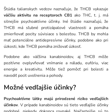
Štúdia talianskych vedcov naznačuje, že THCB vykazuje
väčšiu aktivitu na receptoroch CB1
ako THC, t. j. má
silnejšie psychoaktívne účinky. Iné štúdie naznačujú, že
THCB má sľubné protizápalové vlastnosti a pomáha
zmierňovať pocity súvisiace s bolesťou. THCB by mohla
mať potenciálne antidepresívne účinky, podobne ako pri
úzkosti, kde THCB pomáha znižovať úzkosť.
Podobne ako väčšina kanabinoidov, aj THCB môže
pozitívne ovplyvňovať vnímanie a náladu, eufóriu, viac
energie a kreativitu. Môže tiež pomôcť pri bolesti a
navodiť pocit uvoľnenia a pohody.
Možné vedľajšie účinky?
Psychoaktívne látky majú prirodzené riziko vedľajších
účinkov
. V prípade kanabinoidov sú tieto vedľajšie účinky
podobné, niekedy dokonca rovnaké. Najčastejšie sú to