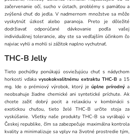
začervenanie očí, sucho v ústach, problémy s pamäťou a
zvýšená chuť do jedla. V nadmernom množstve sa môže
vyskytnúť úzkosť alebo paranoja. Preto je dôležité
dodržiavať odporúčané dávkovanie podľa vašej
individuálnej tolerancie, aby ste sa vedľajším účinkom čo
najviac vyhli a mohli si zážitok naplno vychutnať.
THC-B Jelly
Tieto pochúťky ponúkajú osviežujúcu chuť s nádychom
horkosti vďaka
vysokokvalitnému extraktu THC-B
a 15
mg. Ide o prémiový výrobok, ktorý je
úplne prírodný
a
neobsahuje žiadne chemické ani syntetické príchute. Ak
chcete zažiť dobrý pocit a relaxáciu v kombinácii s
exotickou chuťou, tieto želé THC-B určite stoja za
vyskúšanie. Všetky naše produkty THC-B sa vyrábajú v
Českej republike, čím sa zabezpečuje maximálna kontrola
kvality a minimalizuje sa vplyv na životné prostredie tým,