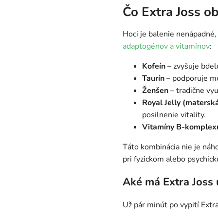
Čo Extra Joss o
Hoci je balenie nenápadné, 
adaptogénov a vitamínov
:
Kofeín
– zvyšuje bdel
Taurín
– podporuje m
Ženšen
– tradične vyu
Royal Jelly (matersk
posilnenie vitality.
Vitamíny B-komplex
Táto kombinácia nie je náh
pri fyzickom alebo psychic
Aké má Extra Joss 
Už pár minút po vypití Extr