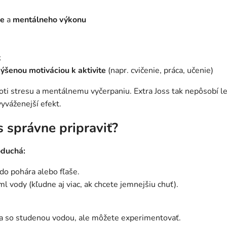
ie
a
mentálneho výkonu
t
výšenou motiváciou
k
aktivite
(napr. cvičenie, práca, učenie)
ti stresu a mentálnemu vyčerpaniu. Extra Joss tak nepôsobí len
vyváženejší efekt.
s správne pripraviť?
oduchá:
do pohára alebo fľaše.
l vody (kľudne aj viac, ak chcete jemnejšiu chuť).
ša so studenou vodou, ale môžete experimentovať.