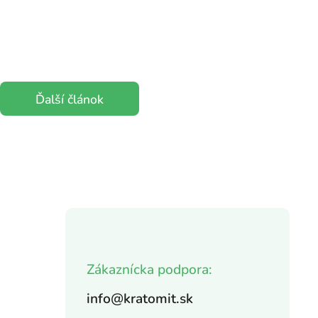
Ďalší článok
Zákaznícka podpora:
info@kratomit.sk