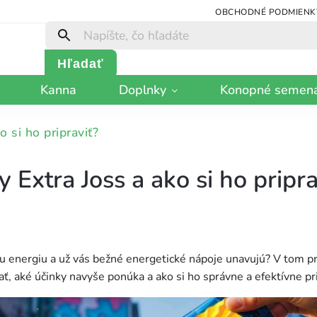
OBCHODNÉ PODMIENK
Hľadať
Kanna
Doplnky
Konopné semen
 si ho pripraviť?
 Extra Joss a ako si ho pripra
oju energiu a už vás bežné energetické nápoje unavujú? V tom p
ť, aké účinky navyše ponúka a ako si ho správne a efektívne pri