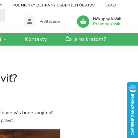
Y
PODMIENKY OCHRANY OSOBNÝCH ÚDAJOV
EXKLUZÍVNY KRA
Nákupný košík
Prihlásenie
Prázdny košík
á
Kontakty
Čo je to kratom?
viť?
rípade vás bude zaujímať
praviť.