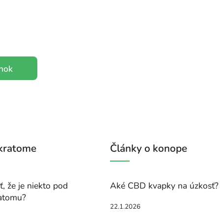
ánok
 kratome
Články o konope
, že je niekto pod
Aké CBD kvapky na úzkosť?
atomu?
22.1.2026