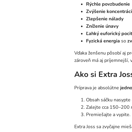
Rýchle povzbudenie
Zvýšenie koncentrác
Zlepšenie nálady
Zníženie únavy
Ľahký euforický poci
Fyzická energia
so
z
Vďaka ženšenu pôsobí aj pro
zároveň má aj príjemnejší, 
Ako si Extra Jos
Príprava je absolútne
jedn
Obsah sáčku nasypte 
Zalejte cca 150–200 m
Premiešajte a vypite.
Extra Joss sa zvyčajne mie