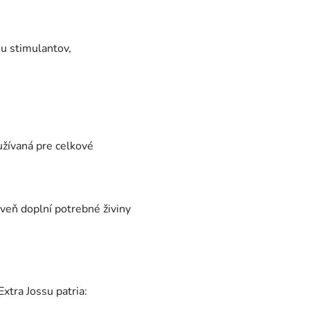
iu stimulantov,
užívaná pre celkové
veň doplní potrebné živiny
xtra Jossu patria: