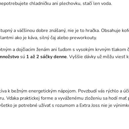
nepotrebujete chladničku ani plechovku, stačí len voda.
stupný a väčšinou dobre znášaný, nie je to hračka. Obsahuje kof
antmi ako je káva, silný čaj alebo preworkouty.
tným a dojčiacim ženám ani ľuďom s vysokým krvným tlakom č
množstvo
sú
1 až 2 sáčky denne
. Vyššie dávky už môžu viesť 
tíva k bežným energetickým nápojom. Povzbudí vás rýchlo a úči
. Vďaka praktickej forme a vyváženému zloženiu sa hodí mať 
všetko je potrebné užívať s rozumom a Extra Joss nie je výnimk