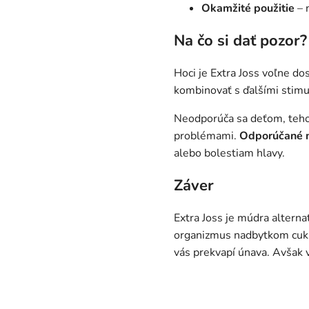
Okamžité použitie
– 
Na čo si dať pozor?
Hoci je Extra Joss voľne do
kombinovať s ďalšími stimul
Neodporúča sa deťom, teho
problémami.
Odporúčané 
alebo bolestiam hlavy.
Záver
Extra Joss je múdra alterna
organizmus nadbytkom cukru
vás prekvapí únava. Avšak 