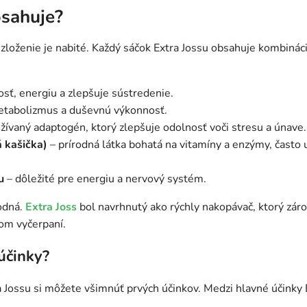
bsahuje?
zloženie je nabité. Každý sáčok Extra Jossu obsahuje kombinác
osť, energiu a zlepšuje sústredenie.
etabolizmus a duševnú výkonnosť.
žívaný adaptogén, ktorý zlepšuje odolnosť voči stresu a únave.
á kašička)
– prírodná látka bohatá na vitamíny a enzýmy, často 
u
– dôležité pre energiu a nervový systém.
odná.
Extra Joss
bol navrhnutý ako rýchly nakopávač, ktorý záro
kom vyčerpaní.
účinky?
a Jossu si môžete všimnúť prvých účinkov. Medzi hlavné účinky E