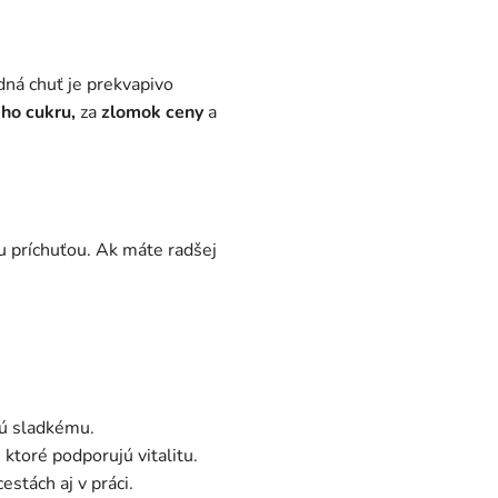
dná chuť je prekvapivo
ho cukru,
za
zlomok ceny
a
ou príchuťou. Ak máte radšej
ajú sladkému.
ktoré podporujú vitalitu.
stách aj v práci.