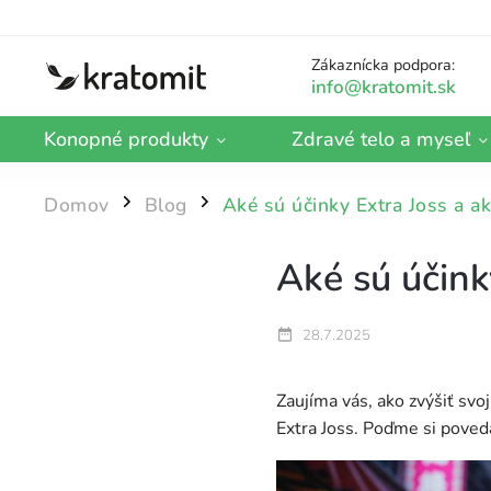
Zákaznícka podpora:
Konopné produkty
Zdravé telo a myseľ
Domov
Blog
Aké sú účinky Extra Joss a ako
/
/
Aké sú účinky
28.7.2025
Zaujíma vás, ako zvýšiť sv
Extra Joss. Poďme si poveda