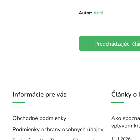
Autor:
Adél
Predchádzajúci čl
Informácie pre vás
Články o
Obchodné podmienky
Ako spoznať
vplyvom kr
Podmienky ochrany osobných údajov
11.1.2026