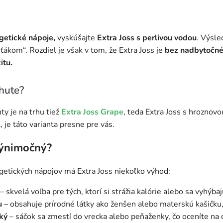
getické nápoje,
vyskúšajte
Extra Joss s perlivou vodou
. Výsle
ákom“. Rozdiel je však v tom, že Extra Joss je
bez nadbytočné
itu.
chute?
ty je na trhu tiež
Extra Joss Grape
, teda Extra Joss s hroznov
 je táto varianta presne pre vás.
výnimočný?
getických nápojov má Extra Joss niekoľko výhod:
– skvelá voľba pre tých, ktorí si strážia kalórie alebo sa vyhýb
u
– obsahuje prírodné látky ako ženšen alebo materskú kašičku, 
ký
– sáčok sa zmestí do vrecka alebo peňaženky, čo oceníte na ce