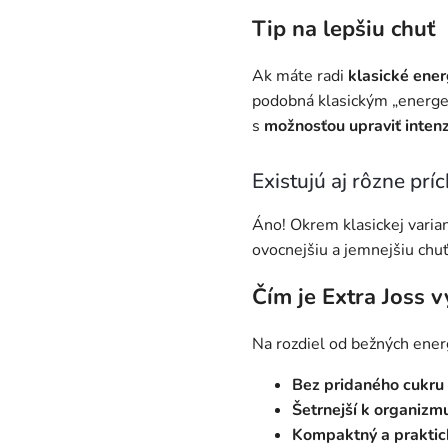
Tip na lepšiu chuť
Ak máte radi
klasické ener
podobná klasickým „energeť
s
možnosťou upraviť intenz
Existujú aj rôzne prí
Áno! Okrem klasickej varian
ovocnejšiu a jemnejšiu chuť,
Čím je Extra Joss 
Na rozdiel od bežných ener
Bez pridaného cukru
Šetrnejší k organizm
Kompaktný a praktic