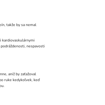
eín, takže by sa nemal
i kardiovaskulárnymi
k podráždenosti, nespavosti
nne, aniž by zaťažoval
po ruke kedykoľvek, keď
ou.