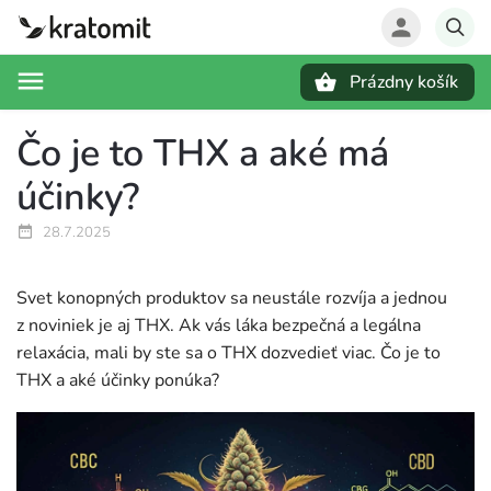
Prázdny košík
Hľadať
Čo je to THX a aké má
účinky?
28.7.2025
Svet konopných produktov sa neustále rozvíja a jednou
z noviniek je aj THX. Ak vás láka bezpečná a legálna
relaxácia, mali by ste sa o THX dozvedieť viac. Čo je to
THX a aké účinky ponúka?