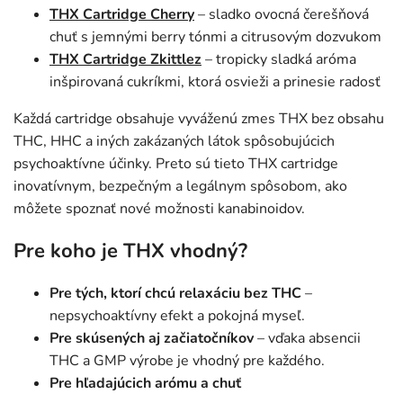
THX Cartridge Cherry
– sladko ovocná čerešňová
chuť s jemnými berry tónmi a citrusovým dozvukom
THX Cartridge Zkittlez
– tropicky sladká aróma
inšpirovaná cukríkmi, ktorá osvieži a prinesie radosť
Každá cartridge obsahuje vyváženú zmes THX bez obsahu
THC, HHC a iných zakázaných látok spôsobujúcich
psychoaktívne účinky. Preto sú tieto THX cartridge
inovatívnym, bezpečným a legálnym spôsobom, ako
môžete spoznať nové možnosti kanabinoidov.
Pre koho je THX vhodný?
Pre tých, ktorí chcú relaxáciu bez THC
–
nepsychoaktívny efekt a pokojná myseľ.
Pre skúsených aj začiatočníkov
– vďaka absencii
THC a GMP výrobe je vhodný pre každého.
Pre hľadajúcich arómu a chuť