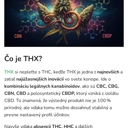
Čo je THX?
THX
si nepleťte s THC, keďže THX je jedna z
najnovších
a
zatiaľ
najúžasnejších inovácií
vo svete konope. Ide o
kombináciu legálnych kanabinoidov
, ako sú
CBC, CBG,
CBN, CBD
a polosyntetický
CBDP,
ktorý vzniká z izolátu
CBD. To znamená, že výsledný produkt nie je 100 %
prírodný, ale vďaka tomu možno dosiahnuť stabilný a
presne nastavený profil účinkov.
Navyše vďaka
absencii THC, HHC
a ďalších