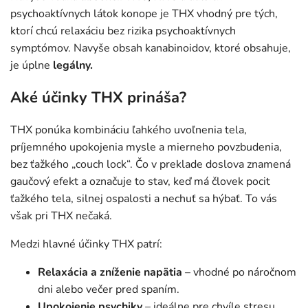
psychoaktívnych látok konope je THX vhodný pre tých,
ktorí chcú relaxáciu bez rizika psychoaktívnych
symptómov. Navyše obsah kanabinoidov, ktoré obsahuje,
je úplne
legálny.
Aké účinky THX prináša?
THX ponúka kombináciu ľahkého uvoľnenia tela,
príjemného upokojenia mysle a mierneho povzbudenia,
bez ťažkého „couch lock“. Čo v preklade doslova znamená
gaučový efekt a označuje to stav, keď má človek pocit
ťažkého tela, silnej ospalosti a nechuť sa hýbať. To vás
však pri THX nečaká.
Medzi hlavné účinky THX patrí:
Relaxácia a zníženie napätia
– vhodné po náročnom
dni alebo večer pred spaním.
Upokojenie psychiky
– ideálne pre chvíle stresu