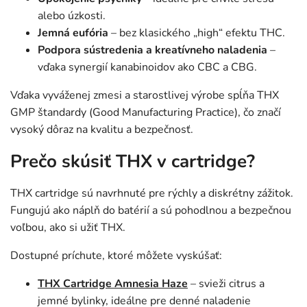
alebo úzkosti.
Jemná eufória
– bez klasického „high“ efektu THC.
Podpora sústredenia a kreatívneho naladenia
–
vďaka synergií kanabinoidov ako CBC a CBG.
Vďaka vyváženej zmesi a starostlivej výrobe spĺňa THX
GMP štandardy (Good Manufacturing Practice), čo značí
vysoký dôraz na kvalitu a bezpečnosť.
Prečo skúsiť THX v cartridge?
THX cartridge sú navrhnuté pre rýchly a diskrétny zážitok.
Fungujú ako náplň do batérií a sú pohodlnou a bezpečnou
voľbou, ako si užiť THX.
Dostupné príchute, ktoré môžete vyskúšať:
THX Cartridge Amnesia Haze
– svieži citrus a
jemné bylinky, ideálne pre denné naladenie