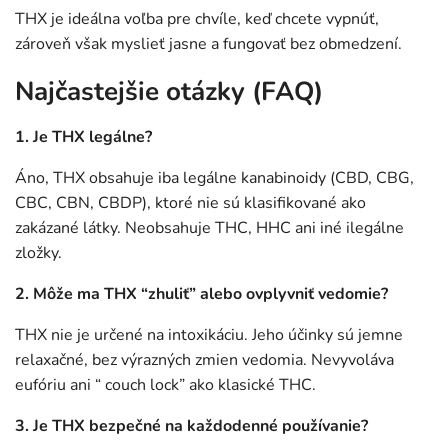
THX je ideálna voľba pre chvíle, keď chcete vypnúť,
zároveň však myslieť jasne a fungovať bez obmedzení.
Najčastejšie otázky (FAQ)
1. Je THX legálne?
Áno, THX obsahuje iba legálne kanabinoidy (CBD, CBG,
CBC, CBN, CBDP), ktoré nie sú klasifikované ako
zakázané látky. Neobsahuje THC, HHC ani iné ilegálne
zložky.
2. Môže ma THX “zhuliť” alebo ovplyvniť vedomie?
THX nie je určené na intoxikáciu. Jeho účinky sú jemne
relaxačné, bez výrazných zmien vedomia. Nevyvoláva
eufóriu ani “ couch lock” ako klasické THC.
3. Je THX bezpečné na každodenné používanie?