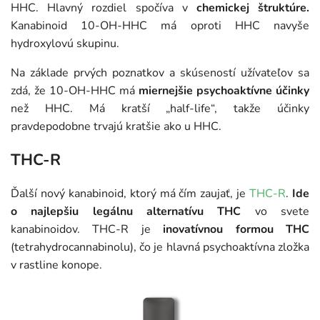
HHC. Hlavný rozdiel spočíva v
chemickej štruktúre.
Kanabinoid 10-OH-HHC má oproti HHC navyše
hydroxylovú skupinu.
Na základe prvých poznatkov a skúseností užívateľov sa
zdá, že 10-OH-HHC má
miernejšie psychoaktívne účinky
než HHC. Má kratší „half-life“, takže účinky
pravdepodobne trvajú kratšie ako u HHC.
THC-R
Ďalší nový kanabinoid, ktorý má čím zaujať, je
THC-R
.
Ide
o najlepšiu legálnu alternatívu THC
vo svete
kanabinoidov. THC-R je
inovatívnou formou THC
(tetrahydrocannabinolu), čo je hlavná psychoaktívna zložka
v rastline konope.