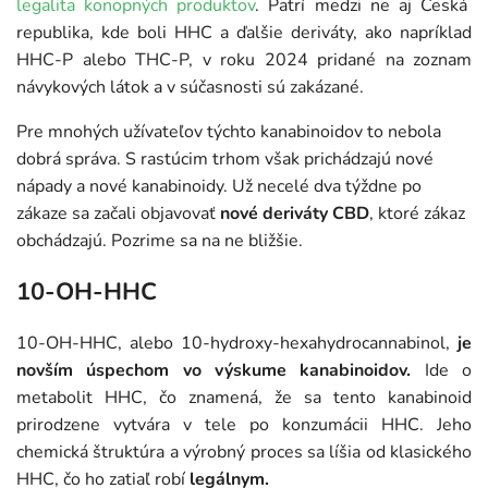
legalita
konopných produktov
. Patrí medzi ne aj Česká
republika, kde boli HHC a ďalšie deriváty, ako napríklad
HHC-P alebo THC-P, v roku 2024 pridané na zoznam
návykových látok a v súčasnosti sú zakázané.
Pre mnohých užívateľov týchto kanabinoidov to nebola
dobrá správa. S rastúcim trhom však prichádzajú nové
nápady a nové kanabinoidy. Už necelé dva týždne po
zákaze sa začali objavovať
nové deriváty CBD
, ktoré zákaz
obchádzajú. Pozrime sa na ne bližšie.
10-OH-HHC
10-OH-HHC, alebo 10-hydroxy-hexahydrocannabinol,
je
novším úspechom vo výskume kanabinoidov.
Ide o
metabolit HHC, čo znamená, že sa tento kanabinoid
prirodzene vytvára v tele po konzumácii HHC. Jeho
chemická štruktúra a výrobný proces sa líšia od klasického
HHC, čo ho zatiaľ robí
legálnym.