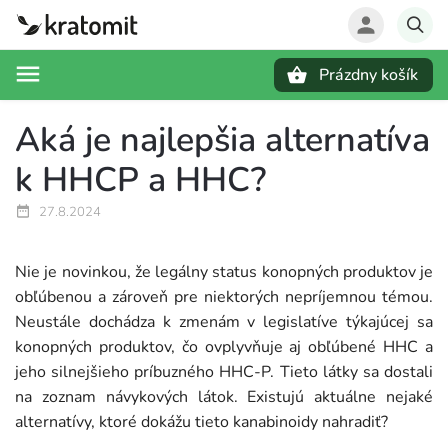
Prázdny košík
Hľadať
Aká je najlepšia alternatíva
k HHCP a HHC?
27.8.2024
Nie je novinkou, že legálny status konopných produktov je
obľúbenou a zároveň pre niektorých nepríjemnou témou.
Neustále dochádza k zmenám v legislatíve týkajúcej sa
konopných produktov, čo ovplyvňuje aj obľúbené HHC a
jeho silnejšieho príbuzného HHC-P. Tieto látky sa dostali
na zoznam návykových látok. Existujú aktuálne nejaké
alternatívy, ktoré dokážu tieto kanabinoidy nahradiť?