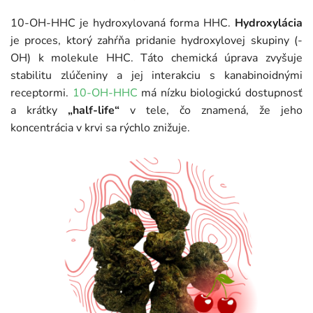
10-OH-HHC je hydroxylovaná forma HHC.
Hydroxylácia
je proces, ktorý zahŕňa pridanie hydroxylovej skupiny (-
OH) k molekule HHC. Táto chemická úprava zvyšuje
stabilitu zlúčeniny a jej interakciu s kanabinoidnými
receptormi.
10-OH-HHC
má nízku biologickú dostupnosť
a krátky
„half-life“
v tele, čo znamená, že jeho
koncentrácia v krvi sa rýchlo znižuje.