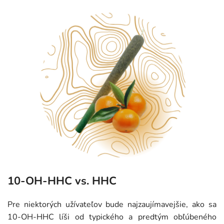
10-OH-HHC vs. HHC
Pre niektorých užívateľov bude najzaujímavejšie, ako sa
10-OH-HHC líši od typického a predtým obľúbeného