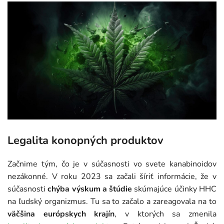
Legalita konopných produktov
Začnime tým, čo je v súčasnosti vo svete kanabinoidov
nezákonné. V roku 2023 sa začali šíriť informácie, že v
súčasnosti
chýba výskum a štúdie
skúmajúce účinky HHC
na ľudský organizmus. Tu sa to začalo a zareagovala na to
väčšina európskych krajín
, v ktorých sa zmenila