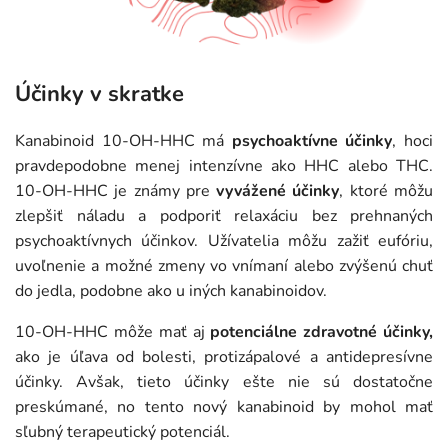
Účinky v skratke
Kanabinoid 10-OH-HHC má
psychoaktívne účinky
, hoci
pravdepodobne menej intenzívne ako HHC alebo THC.
10-OH-HHC je známy pre
vyvážené účinky
, ktoré môžu
zlepšiť náladu a podporiť relaxáciu bez prehnaných
psychoaktívnych účinkov. Užívatelia môžu zažiť eufóriu,
uvoľnenie a možné zmeny vo vnímaní alebo zvýšenú chuť
do jedla, podobne ako u iných kanabinoidov.
10-OH-HHC môže mať aj
potenciálne zdravotné účinky,
ako je úľava od bolesti, protizápalové a antidepresívne
účinky. Avšak, tieto účinky ešte nie sú dostatočne
preskúmané, no tento nový kanabinoid by mohol mať
sľubný terapeutický potenciál.