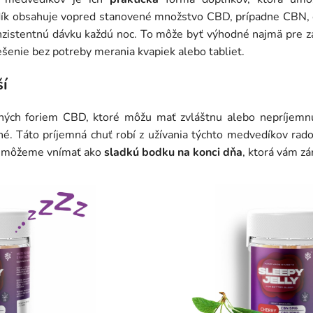
ík obsahuje vopred stanovené množstvo CBD, prípadne CBN, č
onzistentnú dávku každú noc. To môže byť výhodné najmä pre za
ešenie bez potreby merania kvapiek alebo tabliet.
ší
 iných foriem CBD, ktoré môžu mať zvláštnu alebo nepríjem
dné. Táto príjemná chuť robí z užívania týchto medvedíkov ra
k môžeme vnímať ako
sladkú bodku na konci dňa
, ktorá vám z