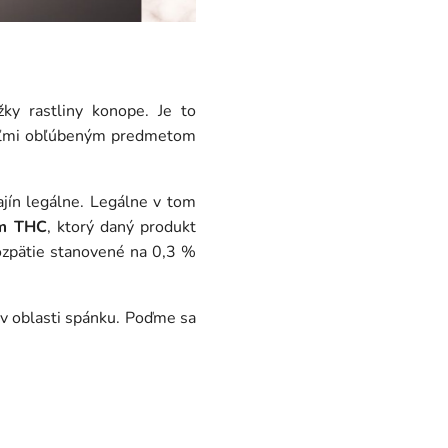
žky rastliny konope. Je to
 veľmi obľúbeným predmetom
ajín legálne. Legálne v tom
om THC
, ktorý daný produkt
 rozpätie stanovené na 0,3 %
v oblasti spánku. Poďme sa