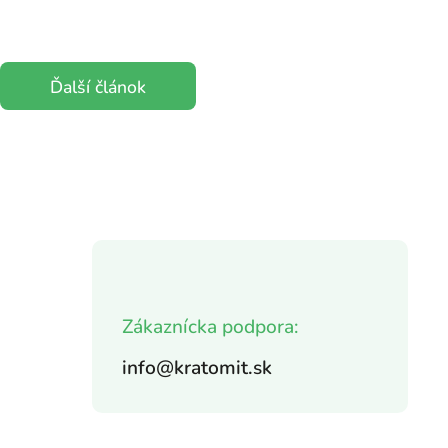
Ďalší článok
Zákaznícka podpora:
info@kratomit.sk
,