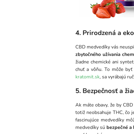
4. Prirodzená a eko
CBD medvedíky vás neuspia 
zbytočného užívania chem
žiadne chemické ani syntet
chuť a vôňu. To môže byť
kratomit.sk
, sa vyrábajú ru
5. Bezpečnosť a ži
Ak máte obavy, že by CBD 
totiž neobsahuje THC, čo j
fascinujúce medvedíky môže
medvedíky sú
bezpečné a 