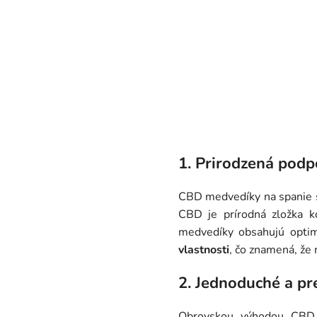
1. Prirodzená pod
CBD medvedíky na spanie s
CBD je prírodná zložka 
medvedíky obsahujú opti
vlastnosti
, čo znamená, že
2. Jednoduché a p
Obrovskou výhodou CBD