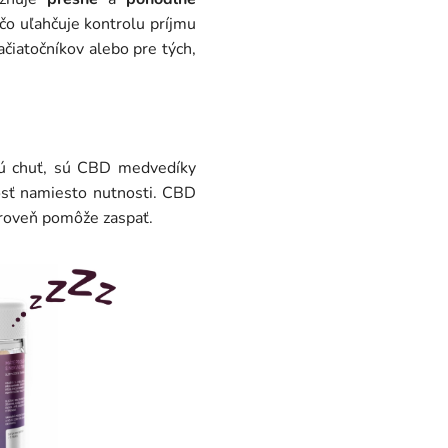
o uľahčuje kontrolu príjmu
čiatočníkov alebo pre tých,
nú chuť, sú CBD medvedíky
dosť namiesto nutnosti. CBD
ároveň pomôže zaspať.