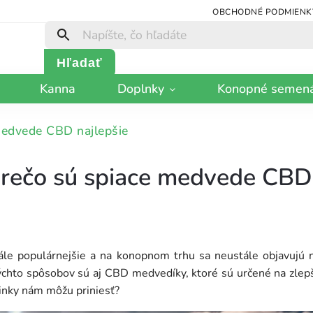
OBCHODNÉ PODMIENK
Hľadať
Kanna
Doplnky
Konopné semen
medvede CBD najlepšie
prečo sú spiace medvede CBD 
le populárnejšie a na konopnom trhu sa neustále objavujú n
týchto spôsobov sú aj CBD medvedíky, ktoré sú určené na zlep
činky nám môžu priniesť?