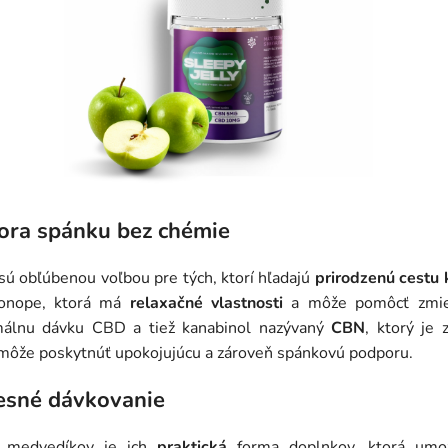
pora spánku bez chémie
ú obľúbenou voľbou pre tých, ktorí hľadajú
prirodzenú cestu 
konope, ktorá má
relaxačné vlastnosti
a môže pomôcť zmier
málnu dávku CBD a tiež kanabinol nazývaný
CBN
, ktorý je
 môže poskytnúť upokojujúcu a zároveň spánkovú podporu.
resné dávkovanie
 medvedíkov je ich
praktická
forma doplnkov, ktorá um