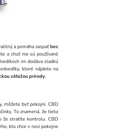
valitný a pomáha zaspať
bez
te a chuť nie sú používané
edíkoch im dodáva sladkú
dvedíky, ktoré nájdete na
ckou záťažou prírody
.
y, môžete byť pokojní. CBD
činky. To znamená, že tieto
o že stratíte kontrolu. CBD
dého, kto chce v noci pokojne