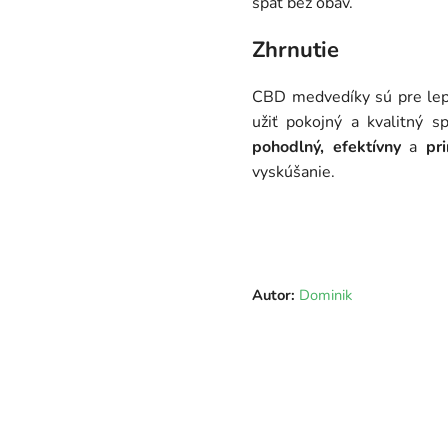
spať bez obáv.
Zhrnutie
CBD medvedíky sú pre lepš
užiť pokojný a kvalitný s
pohodlný, efektívny
a
pri
vyskúšanie.
Autor:
Dominik