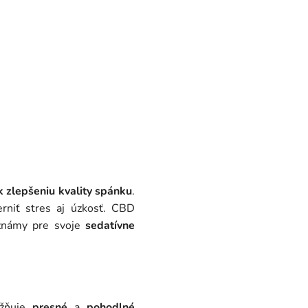
k zlepšeniu kvality spánku
.
niť stres aj úzkosť. CBD
 známy pre svoje
sedatívne
ožňuje
presné
a
pohodlné