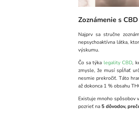
Zoznámenie s CBD
Najprv sa stručne zozn
nepsychoaktívna látka, kto
výskumu.
Čo sa týka
legality CBD
, 
zmysle, že musí spĺňať urč
nesmie prekročiť. Táto hran
až dokonca 1 % obsahu TH
Existuje mnoho spôsobov v
pozrieť na
5 dôvodov, preč