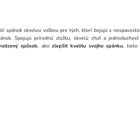
í spánok skvelou voľbou pre tých, ktorí bojujú s nespavosťo
pánok. Spojujú prírodnú zložku, skvelú chuť a jednoduchosť
rodzený spôsob
, ako
zlepšiť kvalitu svojho spánku
, tieto