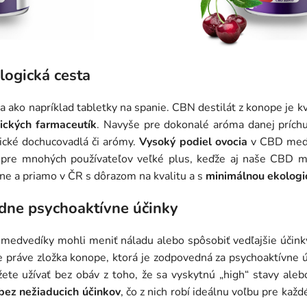
logická cesta
ako napríklad tabletky na spanie. CBN destilát z konope je k
ických farmaceutík
. Navyše pre dokonalé aróma danej príchu
ické dochucovadlá či arómy.
Vysoký podiel ovocia
v CBD medv
 pre mnohých používateľov veľké plus, keďže aj naše CBD me
čne a priamo v ČR s dôrazom na kvalitu a s
minimálnou ekologi
adne psychoaktívne účinky
medvedíky mohli meniť náladu alebo spôsobiť vedľajšie účink
e práve zložka konope, ktorá je zodpovedná za psychoaktívne ú
te užívať bez obáv z toho, že sa vyskytnú „high“ stavy aleb
bez nežiaducich účinkov
, čo z nich robí ideálnu voľbu pre kaž