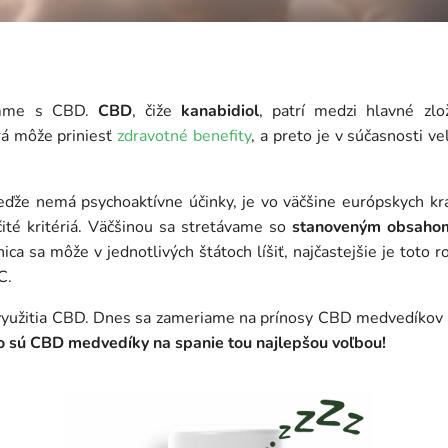
ámme s CBD.
CBD
, čiže
kanabidiol
, patrí medzi hlavné zlo
rá môže priniesť
zdravotné benefity
, a preto je v súčasnosti
keďže nemá psychoaktívne účinky, je vo väčšine európskych kr
ité kritériá. Väčšinou sa stretávame so
stanoveným obsah
ica sa môže v jednotlivých štátoch líšiť, najčastejšie je toto
C.
yužitia CBD. Dnes sa zameriame na prínosy CBD medvedíkov 
o sú CBD medvedíky na spanie tou najlepšou voľbou!