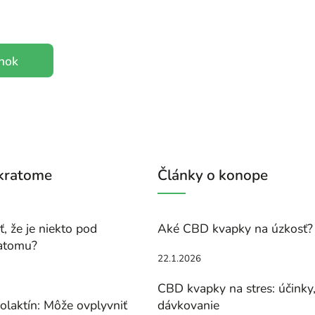
ánok
 kratome
Články o konope
, že je niekto pod
Aké CBD kvapky na úzkosť?
atomu?
22.1.2026
CBD kvapky na stres: účinky
olaktín: Môže ovplyvniť
dávkovanie