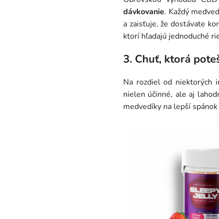
dávkovanie
. Každý medved
a zaisťuje, že dostávate k
ktorí hľadajú jednoduché ri
3. Chuť, ktorá pote
Na rozdiel od niektorých
nielen účinné, ale aj laho
medvedíky na lepší spáno