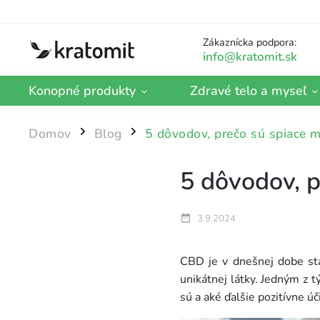
Zákaznícka podpora:
Konopné produkty
Zdravé telo a myseľ
Domov
Blog
5 dôvodov, prečo sú spiace 
/
/
5 dôvodov, 
3.9.2024
CBD je v dnešnej dobe stá
unikátnej látky. Jedným z 
sú a aké ďalšie pozitívne ú