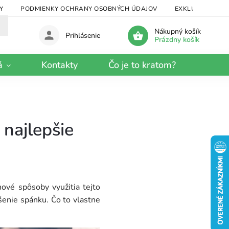
Y
PODMIENKY OCHRANY OSOBNÝCH ÚDAJOV
EXKLUZÍVNY KRA
Nákupný košík
Prihlásenie
Prázdny košík
á
Kontakty
Čo je to kratom?
najlepšie
ové spôsoby využitia tejto
šenie spánku. Čo to vlastne