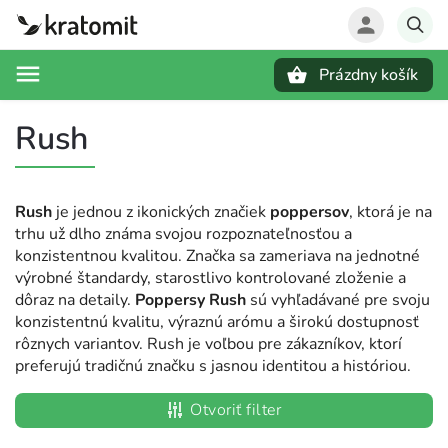
Prázdny košík
Hľadať
Rush
Rush
je jednou z ikonických značiek
poppersov
, ktorá je na
trhu už dlho známa svojou rozpoznateľnosťou a
konzistentnou kvalitou. Značka sa zameriava na jednotné
výrobné štandardy, starostlivo kontrolované zloženie a
dôraz na detaily.
Poppersy Rush
sú vyhľadávané pre svoju
konzistentnú kvalitu, výraznú arómu a širokú dostupnosť
rôznych variantov. Rush je voľbou pre zákazníkov, ktorí
preferujú tradičnú značku s jasnou identitou a históriou.
Otvoriť filter