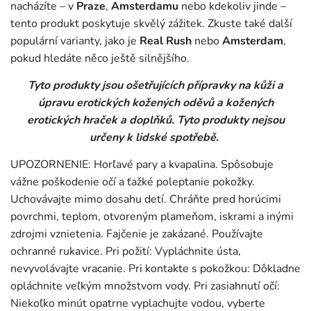
nacházíte – v
Praze
,
Amsterdamu
nebo kdekoliv jinde –
tento produkt poskytuje skvělý zážitek. Zkuste také další
populární varianty, jako je
Real Rush
nebo
Amsterdam
,
pokud hledáte něco ještě silnějšího.
Tyto produkty jsou ošetřujících přípravky na kůži a
úpravu erotických kožených oděvů a kožených
erotických hraček a doplňků. Tyto produkty nejsou
určeny k lidské spotřebě.
UPOZORNENIE: Horľavé pary a kvapalina. Spôsobuje
vážne poškodenie očí a ťažké poleptanie pokožky.
Uchovávajte mimo dosahu detí. Chráňte pred horúcimi
povrchmi, teplom, otvoreným plameňom, iskrami a inými
zdrojmi vznietenia. Fajčenie je zakázané. Používajte
ochranné rukavice. Pri požití: Vypláchnite ústa,
nevyvolávajte vracanie. Pri kontakte s pokožkou: Dôkladne
opláchnite veľkým množstvom vody. Pri zasiahnutí očí:
Niekoľko minút opatrne vyplachujte vodou, vyberte