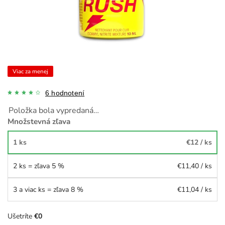
Viac za menej
6 hodnotení
Položka bola vypredaná…
Množstevná zľava
1 ks
€12
/ ks
2 ks = zľava 5 %
€11,40
/ ks
3 a viac ks = zľava 8 %
€11,04
/ ks
Ušetríte
€0