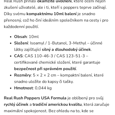
Real Rush přináší
okamžité uvolnění
, které ocení nejen
zkušení uživatelé, ale i ti, kteří s poppers teprve začínají.
Díky svému
kompaktnímu 10ml balení
je snadno
přenosný, což ho činí ideálním společníkem na cesty i pro
každodenní použití.
Obsah
: 10ml
Složení
: Isoamyl / 1-Butanol, 3-Methyl – účinné
látky zajišťující
silný a dlouhodobý účinek
.
CAS
: CAS 110-46-3 / CAS 123-51-3 –
certifikované chemické složení, které garantuje
bezpečnost při správném použití
.
Rozměry
: 5 × 2 × 2 cm – kompaktní balení, které
snadno uložíte do kapsy či tašky.
Hmotnost
: 0,044 kg
Real Rush Poppers USA Formula
je oblíbený pro svůj
rychlý účinek
a
tradiční americkou kvalitu
, která zaručuje
maximální spokojenost. Bez ohledu na to, kde se