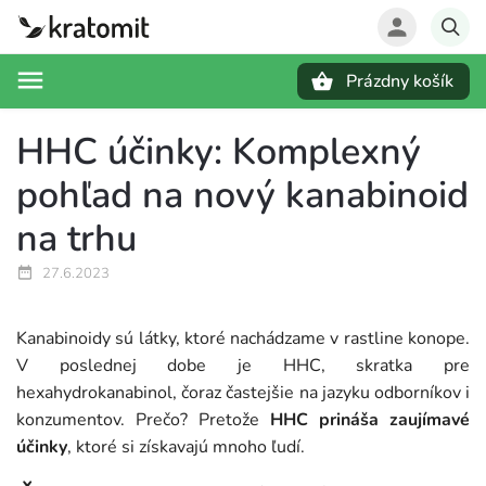
Prázdny košík
Hľadať
HHC účinky: Komplexný
pohľad na nový kanabinoid
na trhu
27.6.2023
Kanabinoidy sú látky, ktoré nachádzame v rastline konope.
V poslednej dobe je HHC, skratka pre
hexahydrokanabinol, čoraz častejšie na jazyku odborníkov i
konzumentov. Prečo? Pretože
HHC prináša zaujímavé
účinky
, ktoré si získavajú mnoho ľudí.