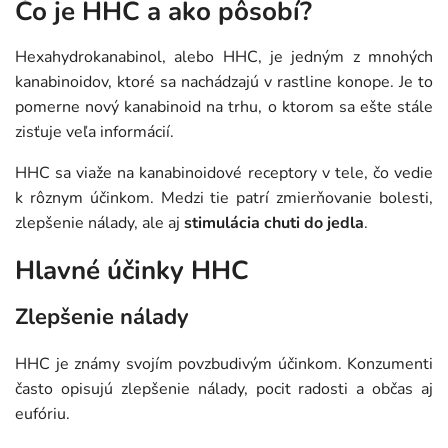
Čo je HHC a ako pôsobí?
Hexahydrokanabinol, alebo HHC, je jedným z mnohých
kanabinoidov, ktoré sa nachádzajú v rastline konope. Je to
pomerne nový kanabinoid na trhu, o ktorom sa ešte stále
zisťuje veľa informácií.
HHC sa viaže na kanabinoidové receptory v tele, čo vedie
k rôznym účinkom. Medzi tie patrí zmierňovanie bolesti,
zlepšenie nálady, ale aj
stimulácia chuti do jedla
.
Hlavné účinky HHC
Zlepšenie nálady
HHC je známy svojím povzbudivým účinkom. Konzumenti
často opisujú zlepšenie nálady, pocit radosti a občas aj
eufóriu.