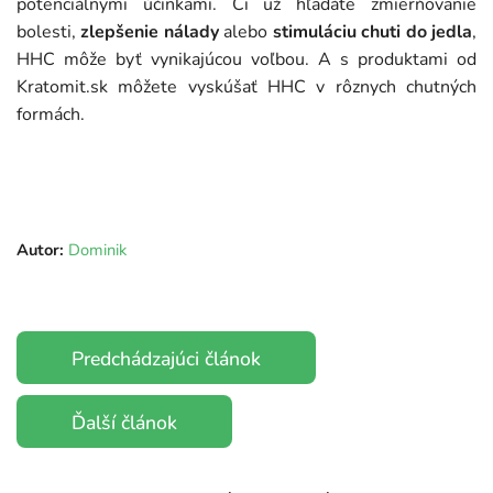
potenciálnymi účinkami. Či už hľadáte zmierňovanie
bolesti,
zlepšenie nálady
alebo
stimuláciu chuti do jedla
,
HHC môže byť vynikajúcou voľbou. A s produktami od
Kratomit.sk môžete vyskúšať HHC v rôznych chutných
formách.
Autor:
Dominik
Predchádzajúci článok
Ďalší článok