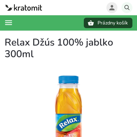
Prázdny košík
Hľadať
Relax Džús 100% jablko
300ml