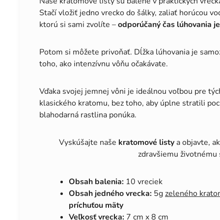
Naše kratomové listy sú balené v praktických vrecká
Stačí vložiť jedno vrecko do šálky, zaliať horúcou v
ktorú si sami zvolíte –
odporúčaný čas lúhovania j
Potom si môžete privoňať. Dĺžka lúhovania je samoz
toho, ako intenzívnu vôňu očakávate.
Vďaka svojej jemnej vôni je ideálnou voľbou pre tých
klasického kratomu, bez toho, aby úplne stratili poc
blahodarná rastlina ponúka.
Vyskúšajte naše
kratomové listy
a objavte, a
zdravšiemu životnému 
Obsah balenia:
10 vreciek
Obsah jedného vrecka:
5g
zeleného krato
príchuťou mäty
Veľkosť vrecka:
7 cm x 8 cm