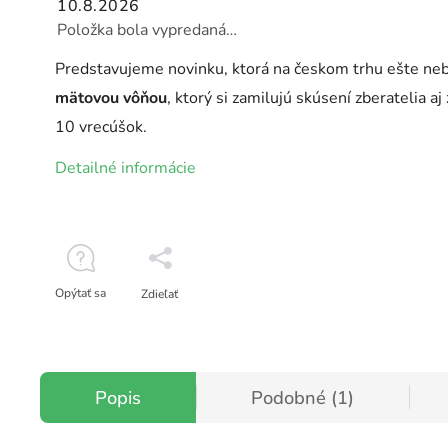
10.8.2026
Položka bola vypredaná…
Predstavujeme novinku, ktorá na českom trhu ešte nebo
mätovou vôňou
, ktorý si zamilujú skúsení zberatelia aj
10 vrecúšok.
Detailné informácie
Opýtať sa
Zdieľať
Popis
Podobné (1)