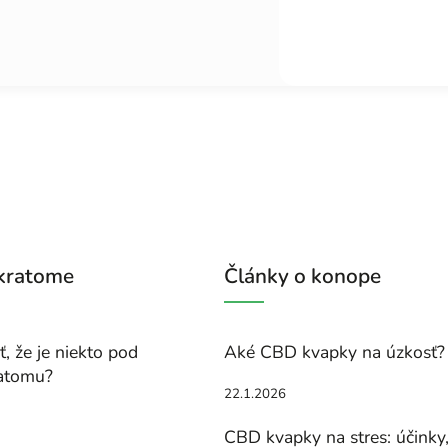
 kratome
Články o konope
, že je niekto pod
Aké CBD kvapky na úzkosť?
atomu?
22.1.2026
CBD kvapky na stres: účinky