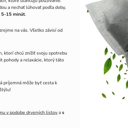
ch, ktoré uľahčujú používanie.
odou a nechať lúhovať podľa doby,
e 5-15 minút
.
rejme na vás. Všetko závisí od
, ktorí chcú znížiť svoju spotrebu
it pohody a relaxácie, ktorý táto
ká príjemná môže byť cesta k
štýlu!
mu v podobe drvených listov
a
s