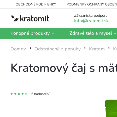
OBCHODNÉ PODMIENKY
PODMIENKY OCHRANY OSOBN
DOPRAVA A PLATBA
BLOG
O NÁS
Zákaznícka podpora:
Konopné produkty
Zdravé telo a myseľ
Domov
Odstránené z ponuky
Kratom
K
/
/
/
Kratomový čaj s mä
6 hodnotení