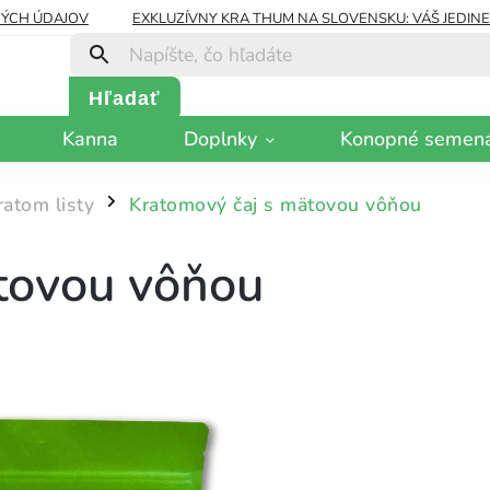
ÝCH ÚDAJOV
EXKLUZÍVNY KRA THUM NA SLOVENSKU: VÁŠ JEDIN
Hľadať
Kanna
Doplnky
Konopné semen
ratom listy
Kratomový čaj s mätovou vôňou
/
tovou vôňou