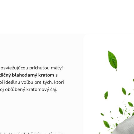
s osviežujúcou príchuťou mäty!
dičný blahodarný kratom
s
bí ideálnu voľbu pre tých, ktorí
voj obľúbený kratomový čaj.